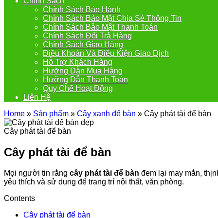
Chính Sách
Chính Sách Bảo Hành
Chính Sách Bảo Mật Chia Sẻ Thông Tin
Chính Sách Bảo Mật Thanh Toán
Chính Sách Đổi Trả Hàng
Chính Sách Giao Hàng
Điều Khoản Và Điều Kiện Giao Dịch
Hỗ Trợ Khách Hàng
Hưỡng Dẫn Mua Hàng
Hưỡng Dẫn Thanh Toán
Quy Chế Hoạt Động
Liên Hệ
Home
»
Sản phẩm
»
Cây xanh để bàn
»
Cây phát tài để bàn
Cây phát tài để bàn
Cây phát tài để bàn
Mọi người tin rằng
cây phát tài để bàn
đem lại may mắn, thịn
yêu thích và sử dụng để trang trí nội thất, văn phòng.
Contents
Cây phát tài để bàn