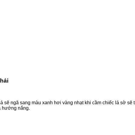
hải
thì lá sẽ ngã sang màu xanh hơi vàng nhạt khi cầm chiếc lá sờ 
ra hướng nắng.