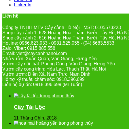
LinkedIn
Liên hệ
Công ty TNHH MTV Cây cảnh Hà Nội - MST: 0105573223
Shop cây cảnh 1: 628 Hoàng Hoa Thám, Bưởi, Tây Hồ, Hà N
Shop cây cảnh 2: 616 Hoàng Hoa Thám, Bưởi, Tây Hồ, Hà N
Hotline: 0966.623.933 - 0981.525.055 - (04) 6683.5533
Zalo, Viber: 0915.885.558
Email: viet@caycanhhanoi.com
Nhà vườn: Xuân Quan, Văn Giang, Hưng Yên
Vườn cây nội thất: Phụng Công, Văn Giang, Hưng Yên
Vườn cây công trình: Hòa Lạc, Thạch Thất, Hà Nội
Vườn ươm: Điền Xá, Nam Trực, Nam Định
Hỗ trợ kỹ thuật, chăm sóc: 0918.396.699
Liên hệ dự án: 0918.396.699 (Mr Tuấn)
Cây Tài Lộc
11 Tháng Chín, 2018