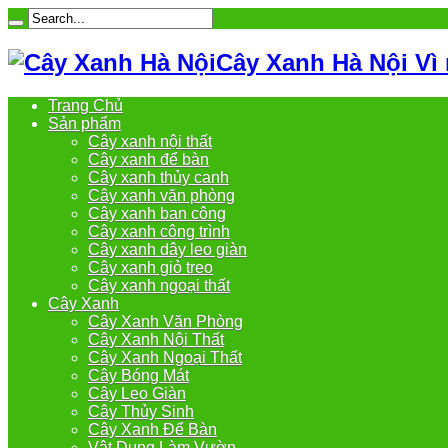
Cây Xanh Hà Nội Vì
Trang Chủ
Sản phẩm
Cây xanh nội thất
Cây xanh để bàn
Cây xanh thủy canh
Cây xanh văn phòng
Cây xanh ban công
Cây xanh công trình
Cây xanh dây leo giàn
Cây xanh giỏ treo
Cây xanh ngoại thất
Cây Xanh
Cây Xanh Văn Phòng
Cây Xanh Nội Thất
Cây Xanh Ngoại Thất
Cây Bóng Mát
Cây Leo Giàn
Cây Thủy Sinh
Cây Xanh Để Bàn
Vật Dụng Làm Vườn