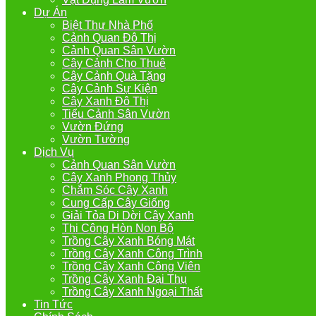
Dự Án
Biệt Thự Nhà Phố
Cảnh Quan Đô Thị
Cảnh Quan Sân Vườn
Cây Cảnh Cho Thuê
Cây Cảnh Quà Tặng
Cây Cảnh Sự Kiện
Cây Xanh Đô Thị
Tiểu Cảnh Sân Vườn
Vườn Đứng
Vườn Tường
Dịch Vụ
Cảnh Quan Sân Vườn
Cây Xanh Phong Thủy
Chắm Sóc Cây Xanh
Cung Cấp Cây Giống
Giải Tỏa Di Dời Cây Xanh
Thi Công Hòn Non Bộ
Trồng Cây Xanh Bóng Mát
Trồng Cây Xanh Công Trình
Trồng Cây Xanh Công Viên
Trồng Cây Xanh Đại Thụ
Trồng Cây Xanh Ngoại Thất
Tin Tức