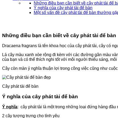
Những điều bạn cần biết về cây phát tài để b
Ý nghĩa của cây phát tài để bàn
Một số vấn đề cây phát tài để bàn thường gặ
Những điều bạn cần biết về cây phát tài để bàn
Dracaena fragrans là tên khoa học của cây phát tài, cây có n
Lá cây màu xanh xòe rộng đi kèm với các đường gân màu vàng 
của bạn và có thể thích nghi tốt với môi người thiếu sáng, môi 
Cây còn màn ý nghĩa thuận lợi trong công việc cũng như cuộ
Cây phát tài để bàn
Ý nghĩa của cây phát tài để bàn
Ý nghĩa
: cây phát tài là một trong những loại đứng hàng đầu m
2 cây tượng trưng cho tình yêu