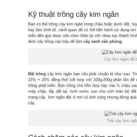
Kỹ thuật trồng cây kim ngân
Bạn có thể trồng cây kim ngân trong chậu hoặc dưới đất, tùy
hay làm kinh tế, cảnh quan để có thể tiến hành sử dụng nơi 
triển đến giai đoạn uốn chéo thân lại với nhau tạo thành hìn
đem cây trồng vào trậu để làm
cây xanh văn phòng
.
Cây kim ngân để 
Đất trồng
cây kim ngân bạn cần phải chuẩn bị như sau: Tro
15% + 25% đồng thời kết hợp với 100g-200g phân lân để c
trồng phát triển. Bạn trồng cho hỗn hợp này vào ½ chậu sa
mép chậu. lấp đất lại, tưới nước sao cho ướt toàn bộ đất
mang cây kim ngân đặt ở nơi có ánh sáng nhưng đừng quá n
cây.
Trái cây kim ngâ