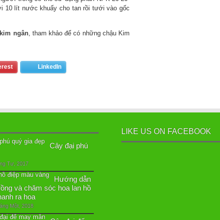
i 10 lít nước khuấy cho tan rồi tưới vào gốc
 kim ngân
, tham khảo để có những chậu Kim
erest
LinkedIn
LIKE US ON FACEBOOK
Cây đại phú
ng Tư, 2017
Hướng dẫn
rồng và chăm sóc hoa lan hồ
hanh ra hoa
áng Một, 2018