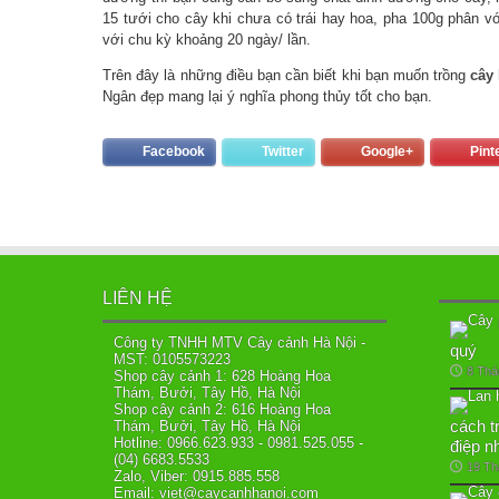
15 tưới cho cây khi chưa có trái hay hoa, pha 100g phân vớ
với chu kỳ khoảng 20 ngày/ lần.
Trên đây là những điều bạn cần biết khi bạn muốn trồng
cây
Ngân đẹp mang lại ý nghĩa phong thủy tốt cho bạn.
Facebook
Twitter
Google+
Pint
LIÊN HỆ
Công ty TNHH MTV Cây cảnh Hà Nội -
quý
MST: 0105573223
8 Thá
Shop cây cảnh 1: 628 Hoàng Hoa
Thám, Bưởi, Tây Hồ, Hà Nội
Shop cây cảnh 2: 616 Hoàng Hoa
cách t
Thám, Bưởi, Tây Hồ, Hà Nội
Hotline: 0966.623.933 - 0981.525.055 -
điệp n
(04) 6683.5533
19 Th
Zalo, Viber: 0915.885.558
Email: viet@caycanhhanoi.com