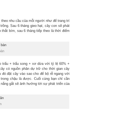
 theo nhu cầu của mỗi người như để trang trí
trồng. Sau 6 tháng gieo hạt, cây con sẽ phát
h thắt bím, sau 6 tháng tiếp theo là thời điểm
bàn
 trấu + trấu song + xơ dừa với tỷ lệ 60% +
ây có nguồn phân dự trữ cho thời gian cây
u đó đặt cây vào sao cho để bộ rễ ngang với
 trong chậu là được. Cuối cùng bạn chỉ cần
ắng gắt sẽ ảnh hưởng tới sự phát triển của
n