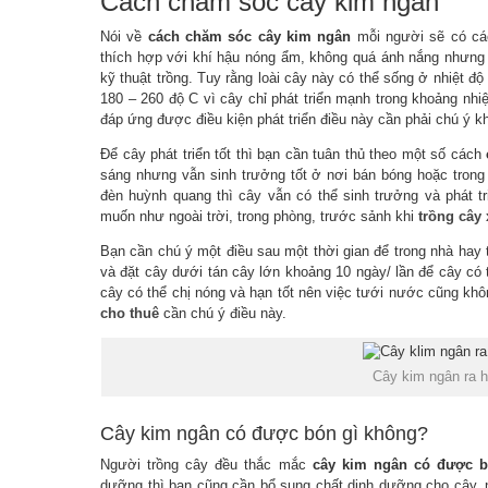
Cách chăm sóc cây kim ngân
Nói về
cách chăm sóc cây kim ngân
mỗi người sẽ có cá
thích hợp với khí hậu nóng ẩm, không quá ánh nắng nhưng
kỹ thuật trồng. Tuy rằng loài cây này có thể sống ở nhiệt đ
180 – 260 độ C vì cây chỉ phát triển mạnh trong khoảng nhi
đáp ứng được điều kiện phát triển điều này cần phải chú ý k
Để cây phát triển tốt thì bạn cần tuân thủ theo một số cách
sáng nhưng vẫn sinh trưởng tốt ở nơi bán bóng hoặc trong
đèn huỳnh quang thì cây vẫn có thể sinh trưởng và phát t
muốn như ngoài trời, trong phòng, trước sảnh khi
trồng cây 
Bạn cần chú ý một điều sau một thời gian để trong nhà hay 
và đặt cây dưới tán cây lớn khoảng 10 ngày/ lần để cây có t
cây có thể chị nóng và hạn tốt nên việc tưới nước cũng kh
cho thuê
cần chú ý điều này.
Cây kim ngân ra 
Cây kim ngân có được bón gì không?
Người trồng cây đều thắc mắc
cây kim ngân có được b
dưỡng thì bạn cũng cần bổ sung chất dinh dưỡng cho cây, 