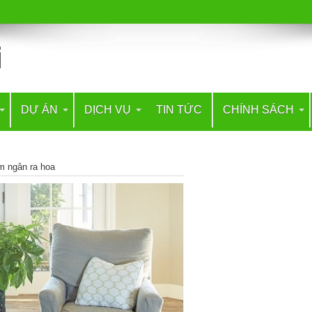
DỰ ÁN
DỊCH VỤ
TIN TỨC
CHÍNH SÁCH
m ngân ra hoa