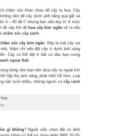
ch chăm sóc khác nhau để cây ra hoa. Cây
 không nên để cây dưới ánh nắng quá gắt và
ộ từ 4 – 40 độ C nhưng bạn nên duy trì ở mức
ệt độ này khi đó
hoa cây kim ngân
sẽ ra nếu
hi
chăm sóc cây xanh
.
chăm sóc cây kim ngân
. Đây là loài cây ưa
 nhà, thậm chí nếu đặt cây ở dưới ánh sáng
riển. Cây có thể đặt ở bất cứ đâu bạn mong
xanh ngoại thất
trong bóng râm bạn nên đưa cây ra ngoài trời
hể hấp thụ ánh sáng, phát triển tốt hơn. Loại
ông cần tưới nhiều, những người có
cây cảnh
hoa
ón gì không
? Ngoài việc chọn đất có dinh
người trồng có thể sử dụng phân NPK 20-20-