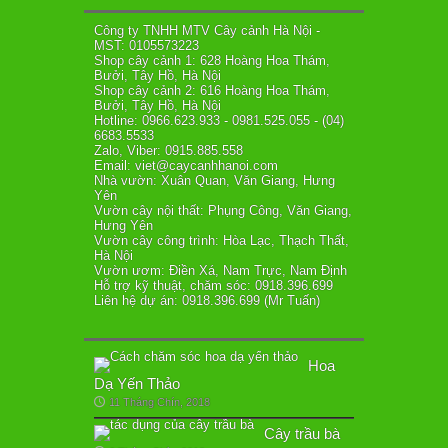
Công ty TNHH MTV Cây cảnh Hà Nội -
MST: 0105573223
Shop cây cảnh 1: 628 Hoàng Hoa Thám,
Bưởi, Tây Hồ, Hà Nội
Shop cây cảnh 2: 616 Hoàng Hoa Thám,
Bưởi, Tây Hồ, Hà Nội
Hotline: 0966.623.933 - 0981.525.055 - (04)
6683.5533
Zalo, Viber: 0915.885.558
Email: viet@caycanhhanoi.com
Nhà vườn: Xuân Quan, Văn Giang, Hưng
Yên
Vườn cây nội thất: Phụng Công, Văn Giang,
Hưng Yên
Vườn cây công trình: Hòa Lạc, Thạch Thất,
Hà Nội
Vườn ươm: Điền Xá, Nam Trực, Nam Định
Hỗ trợ kỹ thuật, chăm sóc: 0918.396.699
Liên hệ dự án: 0918.396.699 (Mr Tuấn)
Hoa
Dạ Yến Thảo
11 Tháng Chín, 2018
Cây trầu bà