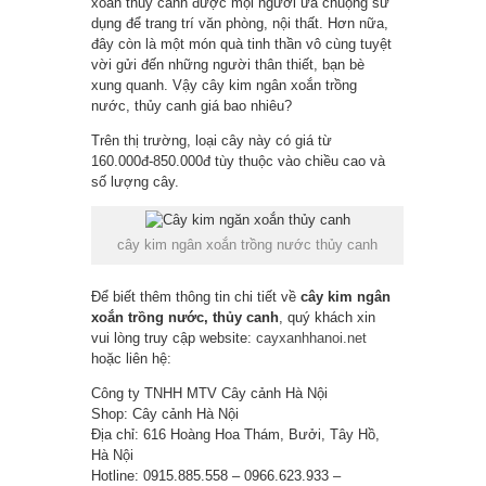
xoắn thủy canh được mọi người ưa chuộng sử
dụng để trang trí văn phòng, nội thất. Hơn nữa,
đây còn là một món quà tinh thần vô cùng tuyệt
vời gửi đến những người thân thiết, bạn bè
xung quanh. Vậy cây kim ngân xoắn trồng
nước, thủy canh giá bao nhiêu?
Trên thị trường, loại cây này có giá từ
160.000đ-850.000đ tùy thuộc vào chiều cao và
số lượng cây.
cây kim ngân xoắn trồng nước thủy canh
Để biết thêm thông tin chi tiết về
cây kim ngân
xoắn trồng nước, thủy canh
, quý khách xin
vui lòng truy cập website:
cayxanhhanoi.net
hoặc liên hệ:
Công ty TNHH MTV Cây cảnh Hà Nội
Shop: Cây cảnh Hà Nội
Địa chỉ: 616 Hoàng Hoa Thám, Bưởi, Tây Hồ,
Hà Nội
Hotline: 0915.885.558 – 0966.623.933 –