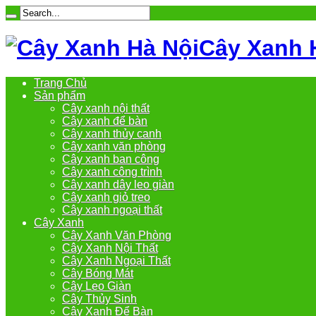
Cây Xanh 
Trang Chủ
Sản phẩm
Cây xanh nội thất
Cây xanh để bàn
Cây xanh thủy canh
Cây xanh văn phòng
Cây xanh ban công
Cây xanh công trình
Cây xanh dây leo giàn
Cây xanh giỏ treo
Cây xanh ngoại thất
Cây Xanh
Cây Xanh Văn Phòng
Cây Xanh Nội Thất
Cây Xanh Ngoại Thất
Cây Bóng Mát
Cây Leo Giàn
Cây Thủy Sinh
Cây Xanh Để Bàn