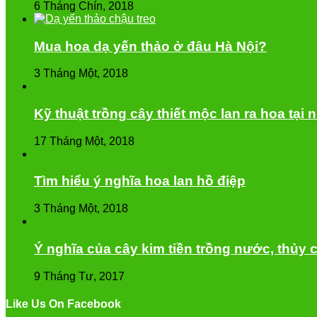
6 Tháng Chín, 2018
Mua hoa dạ yến thảo ở đâu Hà Nội?
3 Tháng Một, 2018
Kỹ thuật trồng cây thiết mộc lan ra hoa tại 
17 Tháng Một, 2018
Tìm hiểu ý nghĩa hoa lan hồ điệp
3 Tháng Một, 2018
Ý nghĩa của cây kim tiền trồng nước, thủy 
9 Tháng Tư, 2017
Like Us On Facebook