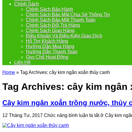
Chính Sách
Chính Sách Bảo Hành
Chính Sách Bảo Mật Chia Sẻ Thông Tin
Chính Sách Bảo Mật Thanh Toán
Chính Sách Đổi Trả Hàng
Chính Sách Giao Hàng
Điều Khoản Và Điều Kiện Giao Dịch
Hỗ Trợ Khách Hàng
Hưỡng Dẫn Mua Hàng
Hưỡng Dẫn Thanh Toán
Quy Chế Hoạt Động
Liên Hệ
Home
»
Tag Archives: cây kim ngân xoắn thủy canh
Tag Archives:
cây kim ngân 
Cây kim ngân xoắn trồng nước, thủy 
12 Tháng Tư, 2017
Chức năng bình luận bị tắt
ở Cây kim ngân