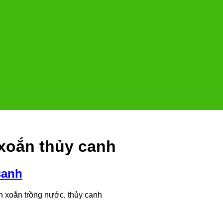
xoắn thủy canh
canh
 xoắn trồng nước, thủy canh