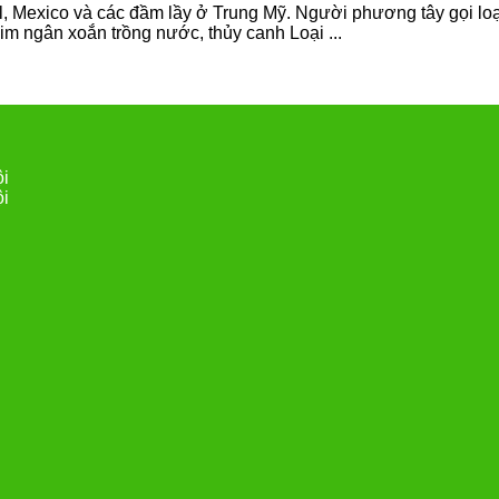
, Mexico và các đầm lầy ở Trung Mỹ. Người phương tây gọi loại c
m ngân xoắn trồng nước, thủy canh Loại ...
ội
ội