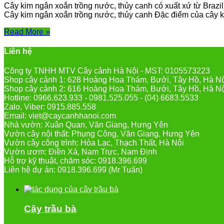
Cây kim ngân xoắn trồng nước, thủy canh có xuất xứ từ Brazill
Cây kim ngân xoắn trồng nước, thủy canh Đặc điểm của cây ki
Read More »
Liên hệ
Công ty TNHH MTV Cây cảnh Hà Nội - MST: 0105573223
Shop cây cảnh 1: 628 Hoàng Hoa Thám, Bưởi, Tây Hồ, Hà N
Shop cây cảnh 2: 616 Hoàng Hoa Thám, Bưởi, Tây Hồ, Hà N
Hotline: 0966.623.933 - 0981.525.055 - (04) 6683.5533
Zalo, Viber: 0915.885.558
Email: viet@caycanhhanoi.com
Nhà vườn: Xuân Quan, Văn Giang, Hưng Yên
Vườn cây nội thất: Phụng Công, Văn Giang, Hưng Yên
Vườn cây công trình: Hòa Lạc, Thạch Thất, Hà Nội
Vườn ươm: Điền Xá, Nam Trực, Nam Định
Hỗ trợ kỹ thuật, chăm sóc: 0918.396.699
Liên hệ dự án: 0918.396.699 (Mr Tuấn)
Cây trầu bà