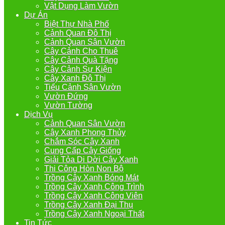
Vật Dụng Làm Vườn
Dự Án
Biệt Thự Nhà Phố
Cảnh Quan Đô Thị
Cảnh Quan Sân Vườn
Cây Cảnh Cho Thuê
Cây Cảnh Quà Tặng
Cây Cảnh Sự Kiện
Cây Xanh Đô Thị
Tiểu Cảnh Sân Vườn
Vườn Đứng
Vườn Tường
Dịch Vụ
Cảnh Quan Sân Vườn
Cây Xanh Phong Thủy
Chắm Sóc Cây Xanh
Cung Cấp Cây Giống
Giải Tỏa Di Dời Cây Xanh
Thi Công Hòn Non Bộ
Trồng Cây Xanh Bóng Mát
Trồng Cây Xanh Công Trình
Trồng Cây Xanh Công Viên
Trồng Cây Xanh Đại Thụ
Trồng Cây Xanh Ngoại Thất
Tin Tức