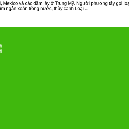
, Mexico và các đầm lầy ở Trung Mỹ. Người phương tây gọi loại c
m ngân xoắn trồng nước, thủy canh Loại ...
ội
ội