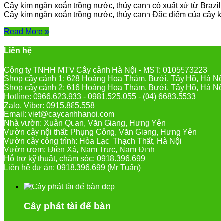
Cây kim ngân xoắn trồng nước, thủy canh có xuất xứ từ Brazill
Cây kim ngân xoắn trồng nước, thủy canh Đặc điểm của cây ki
Read More »
Liên hệ
Công ty TNHH MTV Cây cảnh Hà Nội - MST: 0105573223
Shop cây cảnh 1: 628 Hoàng Hoa Thám, Bưởi, Tây Hồ, Hà N
Shop cây cảnh 2: 616 Hoàng Hoa Thám, Bưởi, Tây Hồ, Hà N
Hotline: 0966.623.933 - 0981.525.055 - (04) 6683.5533
Zalo, Viber: 0915.885.558
Email: viet@caycanhhanoi.com
Nhà vườn: Xuân Quan, Văn Giang, Hưng Yên
Vườn cây nội thất: Phụng Công, Văn Giang, Hưng Yên
Vườn cây công trình: Hòa Lạc, Thạch Thất, Hà Nội
Vườn ươm: Điền Xá, Nam Trực, Nam Định
Hỗ trợ kỹ thuật, chăm sóc: 0918.396.699
Liên hệ dự án: 0918.396.699 (Mr Tuấn)
Cây phát tài để bàn