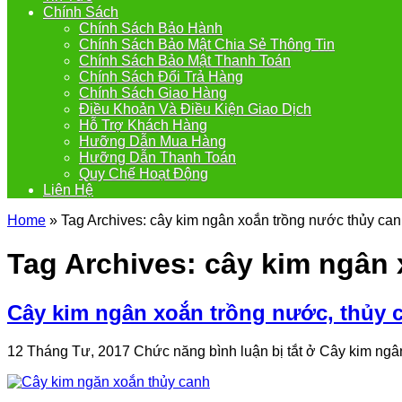
Chính Sách
Chính Sách Bảo Hành
Chính Sách Bảo Mật Chia Sẻ Thông Tin
Chính Sách Bảo Mật Thanh Toán
Chính Sách Đổi Trả Hàng
Chính Sách Giao Hàng
Điều Khoản Và Điều Kiện Giao Dịch
Hỗ Trợ Khách Hàng
Hưỡng Dẫn Mua Hàng
Hưỡng Dẫn Thanh Toán
Quy Chế Hoạt Động
Liên Hệ
Home
»
Tag Archives: cây kim ngân xoắn trồng nước thủy ca
Tag Archives:
cây kim ngân 
Cây kim ngân xoắn trồng nước, thủy 
12 Tháng Tư, 2017
Chức năng bình luận bị tắt
ở Cây kim ngân