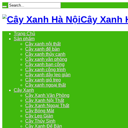
Cây Xanh 
Trang Chủ
Sản phẩm
Cây xanh nội thất
Cây xanh để bàn
Cây xanh thủy canh
Cây xanh văn phòng
Cây xanh ban công
Cây xanh công trình
Cây xanh dây leo giàn
Cây xanh giỏ treo
Cây xanh ngoại thất
Cây Xanh
Cây Xanh Văn Phòng
Cây Xanh Nội Thất
Cây Xanh Ngoại Thất
Cây Bóng Mát
Cây Leo Giàn
Cây Thủy Sinh
Cây Xanh Để Bàn