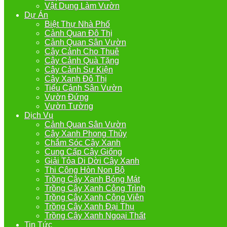
Vật Dụng Làm Vườn
Dự Án
Biệt Thự Nhà Phố
Cảnh Quan Đô Thị
Cảnh Quan Sân Vườn
Cây Cảnh Cho Thuê
Cây Cảnh Quà Tặng
Cây Cảnh Sự Kiện
Cây Xanh Đô Thị
Tiểu Cảnh Sân Vườn
Vườn Đứng
Vườn Tường
Dịch Vụ
Cảnh Quan Sân Vườn
Cây Xanh Phong Thủy
Chắm Sóc Cây Xanh
Cung Cấp Cây Giống
Giải Tỏa Di Dời Cây Xanh
Thi Công Hòn Non Bộ
Trồng Cây Xanh Bóng Mát
Trồng Cây Xanh Công Trình
Trồng Cây Xanh Công Viên
Trồng Cây Xanh Đại Thụ
Trồng Cây Xanh Ngoại Thất
Tin Tức