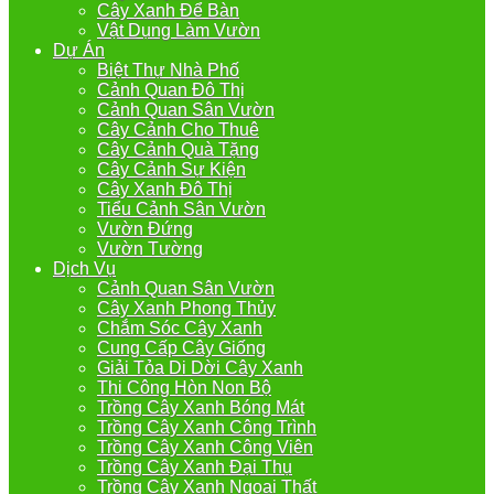
Cây Xanh Để Bàn
Vật Dụng Làm Vườn
Dự Án
Biệt Thự Nhà Phố
Cảnh Quan Đô Thị
Cảnh Quan Sân Vườn
Cây Cảnh Cho Thuê
Cây Cảnh Quà Tặng
Cây Cảnh Sự Kiện
Cây Xanh Đô Thị
Tiểu Cảnh Sân Vườn
Vườn Đứng
Vườn Tường
Dịch Vụ
Cảnh Quan Sân Vườn
Cây Xanh Phong Thủy
Chắm Sóc Cây Xanh
Cung Cấp Cây Giống
Giải Tỏa Di Dời Cây Xanh
Thi Công Hòn Non Bộ
Trồng Cây Xanh Bóng Mát
Trồng Cây Xanh Công Trình
Trồng Cây Xanh Công Viên
Trồng Cây Xanh Đại Thụ
Trồng Cây Xanh Ngoại Thất