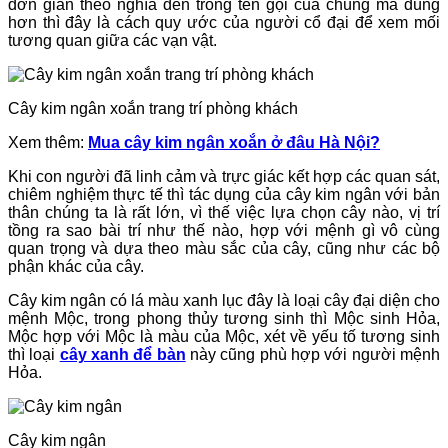
đơn giản theo nghĩa đen trong tên gọi của chúng mà đúng
hơn thì đây là cách quy ước của người cổ đại để xem mối
tương quan giữa các vạn vật.
Cây kim ngân xoắn trang trí phòng khách
Xem thêm:
Mua cây kim ngân xoắn ở đâu Hà Nội?
Khi con người đã linh cảm và trực giác kết hợp các quan sát,
chiêm nghiệm thực tế thì tác dụng của cây kim ngân với bản
thân chúng ta là rất lớn, vì thế việc lựa chọn cây nào, vị trí
tồng ra sao bài trí như thế nào, hợp với mệnh gì vô cùng
quan trọng và dựa theo màu sắc của cây, cũng như các bộ
phận khác của cây.
Cây kim ngân có lá màu xanh lục đây là loại cây đại diện cho
mệnh Mộc, trong phong thủy tương sinh thì Mộc sinh Hỏa,
Mộc hợp với Mộc là màu của Mộc, xét về yếu tố tương sinh
thì loại
cây xanh để bàn
này cũng phù hợp với người mệnh
Hỏa.
Cây kim ngân