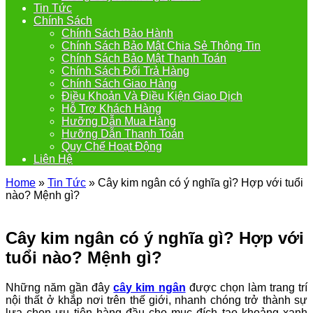
Tin Tức
Chính Sách
Chính Sách Bảo Hành
Chính Sách Bảo Mật Chia Sẻ Thông Tin
Chính Sách Bảo Mật Thanh Toán
Chính Sách Đổi Trả Hàng
Chính Sách Giao Hàng
Điều Khoản Và Điều Kiện Giao Dịch
Hỗ Trợ Khách Hàng
Hưỡng Dẫn Mua Hàng
Hưỡng Dẫn Thanh Toán
Quy Chế Hoạt Động
Liên Hệ
Home
»
Tin Tức
»
Cây kim ngân có ý nghĩa gì? Hợp với tuổi
nào? Mệnh gì?
Cây kim ngân có ý nghĩa gì? Hợp với
tuổi nào? Mệnh gì?
Những năm gần đây
cây kim ngân
được chọn làm trang trí
nội thất ở khắp nơi trên thế giới, nhanh chóng trở thành sự
lựa chọn ưu tiên hàng đầu cho mục đích tạo khoảng xanh