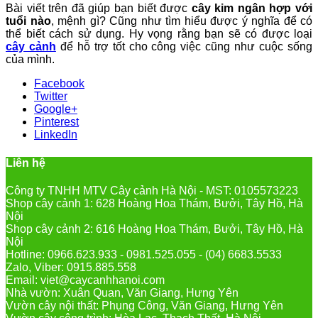
Bài viết trên đã giúp bạn biết được
cây kim ngân hợp với
tuổi nào
, mệnh gì? Cũng như tìm hiểu được ý nghĩa để có
thể biết cách sử dụng. Hy vọng rằng bạn sẽ có được loại
cây cảnh
để hỗ trợ tốt cho công việc cũng như cuộc sống
của mình.
Facebook
Twitter
Google+
Pinterest
LinkedIn
Liên hệ
Công ty TNHH MTV Cây cảnh Hà Nội - MST: 0105573223
Shop cây cảnh 1: 628 Hoàng Hoa Thám, Bưởi, Tây Hồ, Hà
Nội
Shop cây cảnh 2: 616 Hoàng Hoa Thám, Bưởi, Tây Hồ, Hà
Nội
Hotline: 0966.623.933 - 0981.525.055 - (04) 6683.5533
Zalo, Viber: 0915.885.558
Email: viet@caycanhhanoi.com
Nhà vườn: Xuân Quan, Văn Giang, Hưng Yên
Vườn cây nội thất: Phụng Công, Văn Giang, Hưng Yên