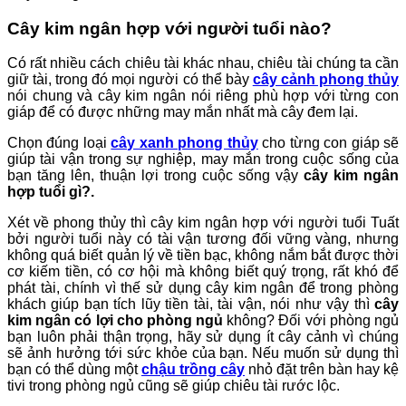
Cây kim ngân hợp với người tuổi nào?
Có rất nhiều cách chiêu tài khác nhau, chiêu tài chúng ta cần
giữ tài, trong đó mọi người có thể bày
cây cảnh phong thủy
nói chung và cây kim ngân nói riêng phù hợp với từng con
giáp để có được những may mắn nhất mà cây đem lại.
Chọn đúng loại
cây xanh phong thủy
cho từng con giáp sẽ
giúp tài vận trong sự nghiệp, may mắn trong cuộc sống của
bạn tăng lên, thuận lợi trong cuộc sống vậy
cây kim ngân
hợp tuổi gì?.
Xét về phong thủy thì cây kim ngân hợp với người tuổi Tuất
bởi người tuổi này có tài vận tương đối vững vàng, nhưng
không quá biết quản lý về tiền bạc, không nắm bắt được thời
cơ kiếm tiền, có cơ hội mà không biết quý trọng, rất khó để
phát tài, chính vì thế sử dụng cây kim ngân để trong phòng
khách giúp bạn tích lũy tiền tài, tài vận, nói như vậy thì
cây
kim ngân có lợi cho phòng ngủ
không? Đối với phòng ngủ
bạn luôn phải thận trọng, hãy sử dụng ít cây cảnh vì chúng
sẽ ảnh hưởng tới sức khỏe của bạn. Nếu muốn sử dụng thì
bạn có thể dùng một
chậu trồng cây
nhỏ đặt trên bàn hay kệ
tivi trong phòng ngủ cũng sẽ giúp chiêu tài rước lộc.