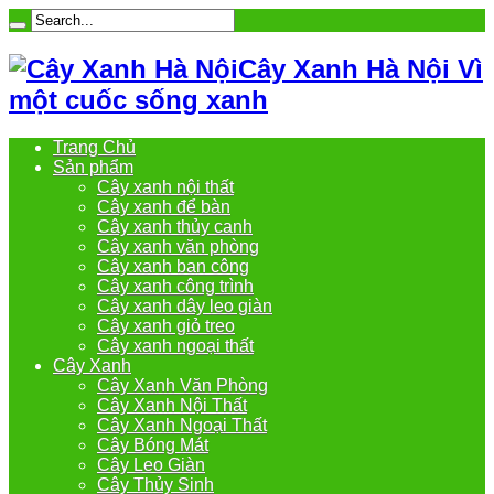
Cây Xanh Hà Nội Vì
một cuốc sống xanh
Trang Chủ
Sản phẩm
Cây xanh nội thất
Cây xanh để bàn
Cây xanh thủy canh
Cây xanh văn phòng
Cây xanh ban công
Cây xanh công trình
Cây xanh dây leo giàn
Cây xanh giỏ treo
Cây xanh ngoại thất
Cây Xanh
Cây Xanh Văn Phòng
Cây Xanh Nội Thất
Cây Xanh Ngoại Thất
Cây Bóng Mát
Cây Leo Giàn
Cây Thủy Sinh