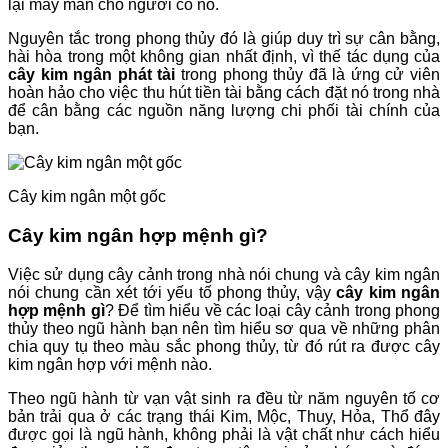
lại may mắn cho người có nó.
Nguyên tắc trong phong thủy đó là giúp duy trì sự cân bằng,
hài hòa trong một không gian nhất định, vì thế tác dụng của
cây kim ngân phát tài
trong phong thủy đã là ứng cử viên
hoàn hảo cho việc thu hút tiền tài bằng cách đặt nó trong nhà
để cân bằng các nguồn năng lượng chi phối tài chính của
bạn.
Cây kim ngân một gốc
Cây kim ngân hợp mệnh gì?
Việc sử dụng cây cảnh trong nhà nói chung và cây kim ngân
nói chung cần xét tới yếu tố phong thủy, vậy
cây kim ngân
hợp mệnh gì
? Để tìm hiểu về các loại cây cảnh trong phong
thủy theo ngũ hành bạn nên tìm hiểu sơ qua về những phân
chia quy tụ theo màu sắc phong thủy, từ đó rút ra được cây
kim ngân hợp với mệnh nào.
Theo ngũ hành từ vạn vật sinh ra đều từ năm nguyên tố cơ
bản trải qua ở các trạng thái Kim, Mộc, Thuy, Hỏa, Thổ đây
được gọi là ngũ hành, không phải là vật chất như cách hiểu