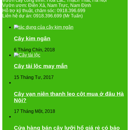
Vườn cây công trình: Hòa Lạc, Thạch Thất, Hà Nội
Vườn ươm: Điền Xá, Nam Trực, Nam Định
Hỗ trợ kỹ thuật, chăm sóc: 0918.396.699
Liên hệ dự án: 0918.396.699 (Mr Tuấn)
Cây kim ngân
6 Tháng Chín, 2018
Cây tài lộc may mắn
15 Tháng Tư, 2017
Cây vạn niên thanh leo cột mua ở đâu Hà
Nội?
17 Tháng Một, 2018
Cửa hàng bán cây lưỡi hổ giá rẻ có bảo