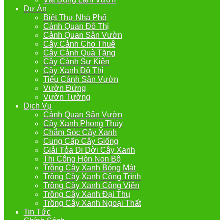
Dự Án
Biệt Thự Nhà Phố
Cảnh Quan Đô Thị
Cảnh Quan Sân Vườn
Cây Cảnh Cho Thuê
Cây Cảnh Quà Tặng
Cây Cảnh Sự Kiện
Cây Xanh Đô Thị
Tiểu Cảnh Sân Vườn
Vườn Đứng
Vườn Tường
Dịch Vụ
Cảnh Quan Sân Vườn
Cây Xanh Phong Thủy
Chắm Sóc Cây Xanh
Cung Cấp Cây Giống
Giải Tỏa Di Dời Cây Xanh
Thi Công Hòn Non Bộ
Trồng Cây Xanh Bóng Mát
Trồng Cây Xanh Công Trình
Trồng Cây Xanh Công Viên
Trồng Cây Xanh Đại Thụ
Trồng Cây Xanh Ngoại Thất
Tin Tức