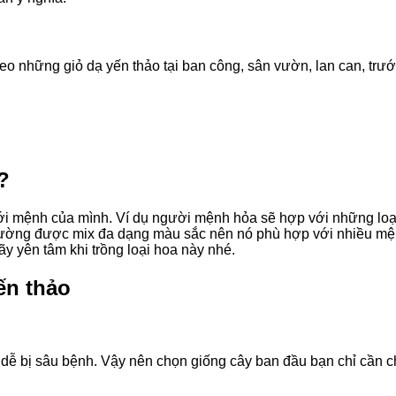
treo những giỏ dạ yến thảo tại ban công, sân vườn, lan can, trư
?
ới mệnh của mình. Ví dụ người mệnh hỏa sẽ hợp với những lo
ờng được mix đa dạng màu sắc nên nó phù hợp với nhiều mệnh 
 yên tâm khi trồng loại hoa này nhé.
ến thảo
ông dễ bị sâu bệnh. Vậy nên chọn giống cây ban đầu bạn chỉ cần