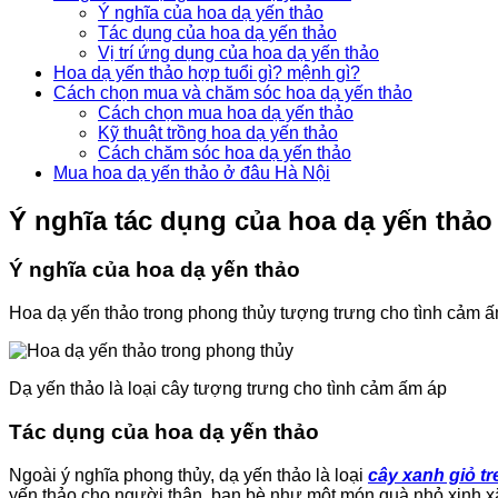
Ý nghĩa của hoa dạ yến thảo
Tác dụng của hoa dạ yến thảo
Vị trí ứng dụng của hoa dạ yến thảo
Hoa dạ yến thảo hợp tuổi gì? mệnh gì?
Cách chọn mua và chăm sóc hoa dạ yến thảo
Cách chọn mua hoa dạ yến thảo
Kỹ thuật trồng hoa dạ yến thảo
Cách chăm sóc hoa dạ yến thảo
Mua hoa dạ yến thảo ở đâu Hà Nội
Ý nghĩa tác dụng của hoa dạ yến thảo
Ý nghĩa của hoa dạ yến thảo
Hoa dạ yến thảo trong phong thủy tượng trưng cho tình cảm ấm á
Dạ yến thảo là loại cây tượng trưng cho tình cảm ấm áp
Tác dụng của hoa dạ yến thảo
Ngoài ý nghĩa phong thủy, dạ yến thảo là loại
cây xanh giỏ tr
yến thảo cho người thân, bạn bè như một món quà nhỏ xinh x