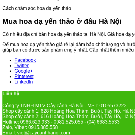
Cách chăm sóc hoa dạ yến thảo
Mua hoa dạ yến thảo ở đâu Hà Nội
Có nhiều địa chỉ bán hoa dạ yến thảo tại Hà Nội. Giá hoa dạ
Để mua hoa dạ yến thảo giá rẻ lại đảm bảo chất lượng và hư
giúp bạn có được sản phẩm ưng ý nhất. Cập nhật thêm nhiều
Facebook
Twitter
Google+
Pinterest
LinkedIn
Liên hệ
Công ty TNHH MTV Cây cảnh Hà Nội - MST: 0105573223
Shop cây cảnh 1: 628 Hoàng Hoa Thám, Bưởi, Tây Hồ, Hà N
Shop cây cảnh 2: 616 Hoàng Hoa Thám, Bưởi, Tây Hồ, Hà N
Hotline: 0966.623.933 - 0981.525.055 - (04) 6683.5533
Zalo, Viber: 0915.885.558
Email: viet@caycanhhanoi.com