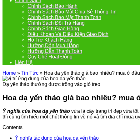
Chính Sách
Chính Sách Bảo Hành
Chính Sách Bảo Mật Chia Sẻ Thông Tin
Chính Sách Bảo Mật Thanh Toán
Chính Sách Đổi Trả Hàng
Chính Sách Giao Hàng
Điều Khoản Và Điều Kiện Giao Dịch
Hỗ Trợ Khách Hàng
Hưỡng Dẫn Mua Hàng
Hưỡng Dẫn Thanh Toán
Quy Chế Hoạt Động
Liên Hệ
Home
»
Tin Tức
»
Hoa dạ yến thảo giá bao nhiêu? mua ở đâ
Dạ yến thảo thường được trồng vào giỏ treo
Hoa dạ yến thảo giá bao nhiêu? mua 
Ý nghĩa của hoa dạ yến thảo
vừa là cây trang trí đẹp vừa t
thì cùng tìm hiểu một chút thông tin về nó và tìm địa chỉ mua uy
Contents
Ý nghĩa tác dụng của hoa dạ yến thảo