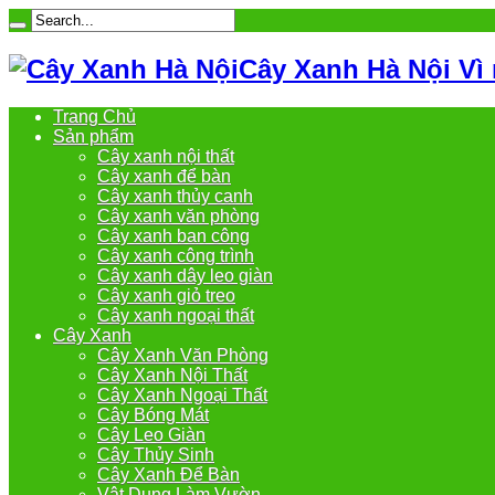
Cây Xanh Hà Nội Vì
Trang Chủ
Sản phẩm
Cây xanh nội thất
Cây xanh để bàn
Cây xanh thủy canh
Cây xanh văn phòng
Cây xanh ban công
Cây xanh công trình
Cây xanh dây leo giàn
Cây xanh giỏ treo
Cây xanh ngoại thất
Cây Xanh
Cây Xanh Văn Phòng
Cây Xanh Nội Thất
Cây Xanh Ngoại Thất
Cây Bóng Mát
Cây Leo Giàn
Cây Thủy Sinh
Cây Xanh Để Bàn
Vật Dụng Làm Vườn