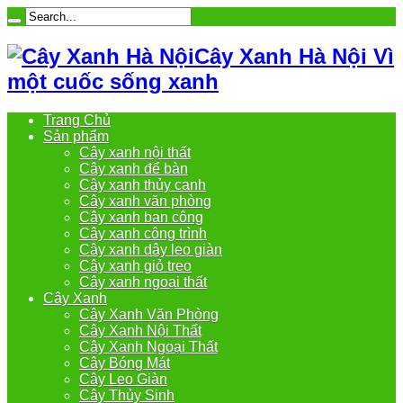
Cây Xanh Hà Nội Vì
một cuốc sống xanh
Trang Chủ
Sản phẩm
Cây xanh nội thất
Cây xanh để bàn
Cây xanh thủy canh
Cây xanh văn phòng
Cây xanh ban công
Cây xanh công trình
Cây xanh dây leo giàn
Cây xanh giỏ treo
Cây xanh ngoại thất
Cây Xanh
Cây Xanh Văn Phòng
Cây Xanh Nội Thất
Cây Xanh Ngoại Thất
Cây Bóng Mát
Cây Leo Giàn
Cây Thủy Sinh