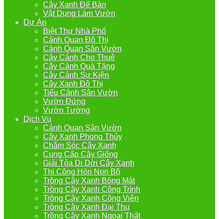
Cây Xanh Để Bàn
Vật Dụng Làm Vườn
Dự Án
Biệt Thự Nhà Phố
Cảnh Quan Đô Thị
Cảnh Quan Sân Vườn
Cây Cảnh Cho Thuê
Cây Cảnh Quà Tặng
Cây Cảnh Sự Kiện
Cây Xanh Đô Thị
Tiểu Cảnh Sân Vườn
Vườn Đứng
Vườn Tường
Dịch Vụ
Cảnh Quan Sân Vườn
Cây Xanh Phong Thủy
Chắm Sóc Cây Xanh
Cung Cấp Cây Giống
Giải Tỏa Di Dời Cây Xanh
Thi Công Hòn Non Bộ
Trồng Cây Xanh Bóng Mát
Trồng Cây Xanh Công Trình
Trồng Cây Xanh Công Viên
Trồng Cây Xanh Đại Thụ
Trồng Cây Xanh Ngoại Thất