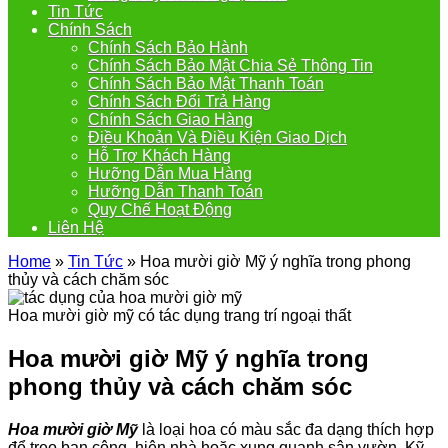
Tin Tức
Chính Sách
Chính Sách Bảo Hành
Chính Sách Bảo Mật Chia Sẻ Thông Tin
Chính Sách Bảo Mật Thanh Toán
Chính Sách Đổi Trả Hàng
Chính Sách Giao Hàng
Điều Khoản Và Điều Kiện Giao Dịch
Hỗ Trợ Khách Hàng
Hưỡng Dẫn Mua Hàng
Hưỡng Dẫn Thanh Toán
Quy Chế Hoạt Động
Liên Hệ
Home
»
Tin Tức
»
Hoa mười giờ Mỹ ý nghĩa trong phong
thủy và cách chăm sóc
Hoa mười giờ mỹ có tác dụng trang trí ngoại thất
Hoa mười giờ Mỹ ý nghĩa trong
phong thủy và cách chăm sóc
Hoa mười giờ Mỹ
là loại hoa có màu sắc đa dạng thích hợp
để treo ban công, hiên nhà hoặc xung quanh sân vườn. Kỹ