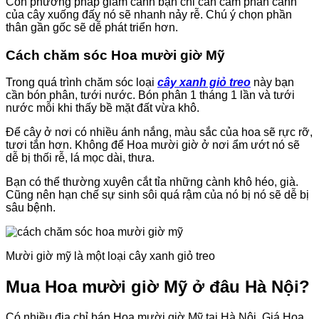
Còn phương pháp giâm cành bạn chỉ cần cắm phần cành
của cây xuống đấy nó sẽ nhanh nảy rễ. Chú ý chọn phần
thân gần gốc sẽ dễ phát triển hơn.
Cách chăm sóc Hoa mười giờ Mỹ
Trong quá trình chăm sóc loại
cây xanh giỏ treo
này bạn
cần bón phân, tưới nước. Bón phân 1 tháng 1 lần và tưới
nước mỗi khi thấy bề mặt đất vừa khô.
Để cây ở nơi có nhiều ánh nắng, màu sắc của hoa sẽ rực rỡ,
tươi tắn hơn. Không để Hoa mười giờ ở nơi ẩm ướt nó sẽ
dễ bị thối rễ, lá mọc dài, thưa.
Bạn có thể thường xuyên cắt tỉa những cành khô héo, già.
Cũng nên hạn chế sự sinh sôi quá rậm của nó bị nó sẽ dễ bị
sâu bệnh.
Mười giờ mỹ là một loại cây xanh giỏ treo
Mua Hoa mười giờ Mỹ ở đâu Hà Nội?
Có nhiều địa chỉ bán Hoa mười giờ Mỹ tại Hà Nội. Giá Hoa