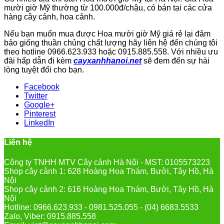
mười giờ Mỹ thường từ 100.000đ/chậu, có bán tại các cửa
hàng cây cảnh, hoa cảnh.
Nếu bạn muốn mua được Hoa mười giờ Mỹ giá rẻ lại đảm
bảo giống thuần chủng chất lượng hãy liên hệ đến chúng tôi
theo hotline 0966.623.933 hoặc 0915.885.558. Với nhiều ưu
đãi hấp dẫn đi kèm
cayxanhhanoi.net
sẽ đem đến sự hài
lòng tuyệt đối cho bạn.
Facebook
Twitter
Google+
Pinterest
LinkedIn
Liên hệ
Công ty TNHH MTV Cây cảnh Hà Nội - MST: 0105573223
Shop cây cảnh 1: 628 Hoàng Hoa Thám, Bưởi, Tây Hồ, Hà
Nội
Shop cây cảnh 2: 616 Hoàng Hoa Thám, Bưởi, Tây Hồ, Hà
Nội
Hotline: 0966.623.933 - 0981.525.055 - (04) 6683.5533
Zalo, Viber: 0915.885.558