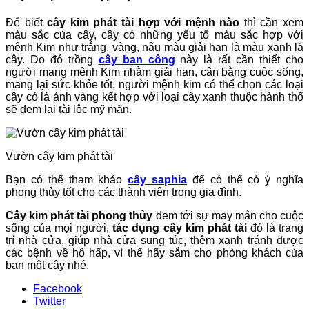
Để biết
cây kim phát tài hợp với mệnh nào
thì cần xem
màu sắc của cây, cây có những yếu tố màu sắc hợp với
mệnh Kim như trắng, vàng, nâu màu giải hạn là màu xanh lá
cây. Do đó trồng
cây ban công
này là rất cần thiết cho
người mang mệnh Kim nhằm giải hạn, cân bằng cuộc sống,
mang lại sức khỏe tốt, người mệnh kim có thể chọn các loại
cây có lá ánh vàng kết hợp với loại cây xanh thuộc hành thổ
sẽ đem lại tài lộc mỹ mãn.
Vườn cây kim phát tài
Bạn có thể tham khảo
cây saphia
để có thể có ý nghĩa
phong thủy tốt cho các thành viên trong gia đình.
Cây kim phát tài phong thủy
đem tới sự may mắn cho cuộc
sống của mọi người,
tác dụng cây kim phát tài
đó là trang
trí nhà cửa, giúp nhà cửa sung túc, thêm xanh tránh được
các bệnh về hô hấp, vì thế hãy sắm cho phòng khách của
bạn một cây nhé.
Facebook
Twitter