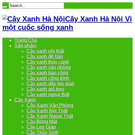
Cây Xanh Hà Nội Vì
một cuốc sống xanh
Trang Chủ
Sản phẩm
Cây xanh nội thất
Cây xanh để bàn
Cây xanh thủy canh
Cây xanh văn phòng
Cây xanh ban công
Cây xanh công trình
Cây xanh dây leo giàn
Cây xanh giỏ treo
Cây xanh ngoại thất
Cây Xanh
Cây Xanh Văn Phòng
Cây Xanh Nội Thất
Cây Xanh Ngoại Thất
Cây Bóng Mát
Cây Leo Giàn
Cây Thủy Sinh