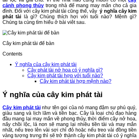
cảnh phong thủy
trong nhà để mang may mắn cho cả gia
đình. Đối với cây kim phát tài cũng thế, vậy
ý nghĩa cây kim
phát tài
là gì? Chúng thích hợi với tuổi nào? Mệnh gì?
Chúng ta cùng tìm hiểu ở bài viêt sau.
Cây kim phát tài để bàn
Contents
Ý nghĩa của cây kim phát tài
Cây phát tài nở hoa có ý nghĩa gì?
Cây kim phát tài hợp với tuổi nào?
Cây kim phát tài hợp mệnh nào?
Ý nghĩa của cây kim phát tài
Cây kim phát tài
như tên gọi của nó mang đậm sự phú quý,
giàu sang và lịch lãm và tiền bạc. Cây là loại chủ đạo hàng
đầu mang lại may mắn về phong thủy, thời điểm cây nở hoa,
nẩy chồi lộc, lá non sẽ mang lại nhiều tiền tài và may mắn
nhất, nếu treo lên vài sợi chỉ đỏ hoặc nếu treo vài đồng tiền
vàng tượng trưng thì sẽ trở thành cây kim phát tài có ý nghĩa