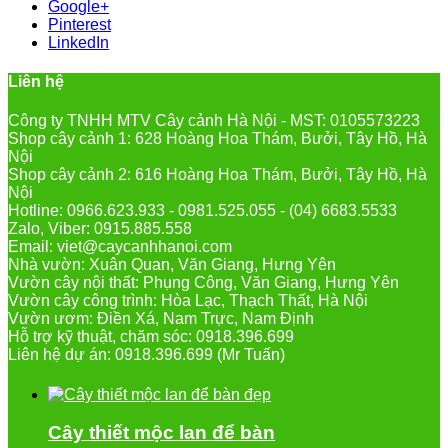
Google+
Pinterest
LinkedIn
Liên hệ
Công ty TNHH MTV Cây cảnh Hà Nội - MST: 0105573223
Shop cây cảnh 1: 628 Hoàng Hoa Thám, Bưởi, Tây Hồ, Hà
Nội
Shop cây cảnh 2: 616 Hoàng Hoa Thám, Bưởi, Tây Hồ, Hà
Nội
Hotline: 0966.623.933 - 0981.525.055 - (04) 6683.5533
Zalo, Viber: 0915.885.558
Email: viet@caycanhhanoi.com
Nhà vườn: Xuân Quan, Văn Giang, Hưng Yên
Vườn cây nội thất: Phụng Công, Văn Giang, Hưng Yên
Vườn cây công trình: Hòa Lạc, Thạch Thất, Hà Nội
Vườn ươm: Điền Xá, Nam Trực, Nam Định
Hỗ trợ kỹ thuật, chăm sóc: 0918.396.699
Liên hệ dự án: 0918.396.699 (Mr Tuấn)
Cây thiết mộc lan để bàn