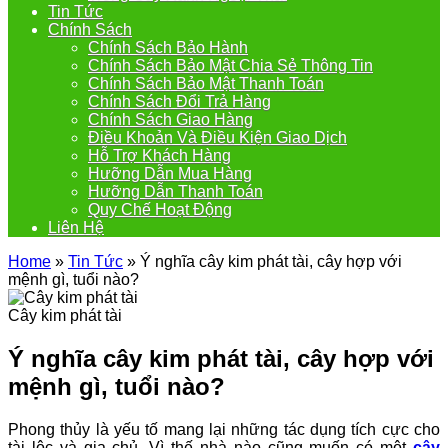
Tin Tức
Chính Sách
Chính Sách Bảo Hành
Chính Sách Bảo Mật Chia Sẻ Thông Tin
Chính Sách Bảo Mật Thanh Toán
Chính Sách Đổi Trả Hàng
Chính Sách Giao Hàng
Điều Khoản Và Điều Kiện Giao Dịch
Hỗ Trợ Khách Hàng
Hưỡng Dẫn Mua Hàng
Hưỡng Dẫn Thanh Toán
Quy Chế Hoạt Động
Liên Hệ
Home
»
Tin Tức
»
Ý nghĩa cây kim phát tài, cây hợp với
mệnh gì, tuổi nào?
Cây kim phát tài
Ý nghĩa cây kim phát tài, cây hợp với
mệnh gì, tuổi nào?
Phong thủy là yếu tố mang lại những tác dụng tích cực cho
tài lộc và gia chủ. Vì thế nhà nào cũng muốn có một
cây