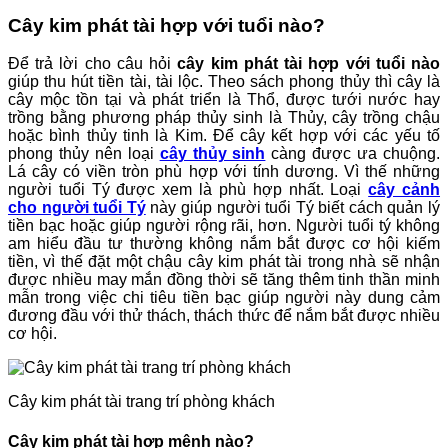
Cây kim phát tài hợp với tuổi nào?
Để trả lời cho câu hỏi
cây kim phát tài hợp với tuổi nào
giúp thu hút tiền tài, tài lộc. Theo sách phong thủy thì cây là
cây mộc tồn tại và phát triển là Thổ, được tưới nước hay
trồng bằng phương pháp thủy sinh là Thủy, cây trồng chậu
hoặc bình thủy tinh là Kim. Để cây kết hợp với các yếu tố
phong thủy nên loại
cây thủy sinh
càng được ưa chuộng.
Lá cây có viền tròn phù hợp với tính dương. Vì thế những
người tuổi Tý được xem là phù hợp nhất. Loại
cây cảnh
cho người tuổi Tý
này giúp người tuổi Tý biết cách quản lý
tiền bạc hoặc giúp người rộng rãi, hơn. Người tuổi tý không
am hiểu đầu tư thường không nắm bắt được cơ hội kiếm
tiền, vì thế đặt một chậu cây kim phát tài trong nhà sẽ nhận
được nhiều may mắn đồng thời sẽ tăng thêm tinh thần minh
mẫn trong việc chi tiêu tiền bạc giúp người này dung cảm
đương đầu với thử thách, thách thức để nắm bắt được nhiều
cơ hội.
Cây kim phát tài trang trí phòng khách
Cây kim phát tài hợp mệnh nào?