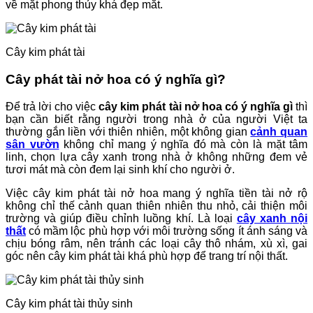
về mặt phong thủy khá đẹp mắt.
Cây kim phát tài
Cây phát tài nở hoa có ý nghĩa gì?
Để trả lời cho việc
cây kim phát tài nở hoa có ý nghĩa gì
thì
bạn cần biết rằng người trong nhà ở của người Việt ta
thường gắn liền với thiên nhiên, một không gian
cảnh quan
sân vườn
không chỉ mang ý nghĩa đó mà còn là mặt tâm
linh, chọn lựa cây xanh trong nhà ở không những đem vẻ
tươi mát mà còn đem lại sinh khí cho người ở.
Việc cây kim phát tài nở hoa mang ý nghĩa tiền tài nở rộ
không chỉ thế cảnh quan thiên nhiên thu nhỏ, cải thiện môi
trường và giúp điều chỉnh luồng khí. Là loại
cây xanh nội
thất
có mầm lộc phù hợp với môi trường sống ít ánh sáng và
chịu bóng râm, nên tránh các loại cây thô nhám, xù xì, gai
góc nên cây kim phát tài khá phù hợp để trang trí nội thất.
Cây kim phát tài thủy sinh