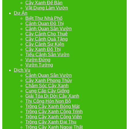
Cây Xanh Để Bàn
Vật Dụng Làm Vườn
Dự Án
Biệt Thự Nhà Phố
Cảnh Quan Đô Thị
Cảnh Quan Sân Vườn
Cây Cảnh Cho Thuê
Cây Cảnh Quà Tặng
Cây Cảnh Sự Kiện
Cây Xanh Đô Thị
Tiểu Cảnh Sân Vườn
Vườn Đứng
Vườn Tường
Dịch Vụ
Cảnh Quan Sân Vườn
Cây Xanh Phong Thủy
Chắm Sóc Cây Xanh
Cung Cấp Cây Giống
Giải Tỏa Di Dời Cây Xanh
Thi Công Hòn Non Bộ
Trồng Cây Xanh Bóng Mát
Trồng Cây Xanh Công Trình
Trồng Cây Xanh Công Viên
Trồng Cây Xanh Đại Thụ
Trồng Cây Xanh Ngoại Thất