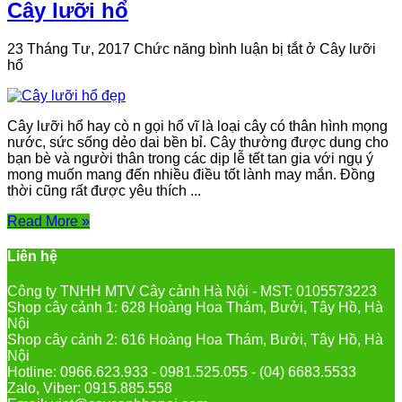
Cây lưỡi hổ
23 Tháng Tư, 2017
Chức năng bình luận bị tắt
ở Cây lưỡi
hổ
Cây lưỡi hổ hay cò n gọi hổ vĩ là loại cây có thân hình mọng
nước, sức sống dẻo dai bền bỉ. Cây thường được dung cho
bạn bè và người thân trong các dịp lễ tết tan gia với ngụ ý
mong muốn mang đến nhiều điều tốt lành may mắn. Đồng
thời cũng rất được yêu thích ...
Read More »
Liên hệ
Công ty TNHH MTV Cây cảnh Hà Nội - MST: 0105573223
Shop cây cảnh 1: 628 Hoàng Hoa Thám, Bưởi, Tây Hồ, Hà
Nội
Shop cây cảnh 2: 616 Hoàng Hoa Thám, Bưởi, Tây Hồ, Hà
Nội
Hotline: 0966.623.933 - 0981.525.055 - (04) 6683.5533
Zalo, Viber: 0915.885.558