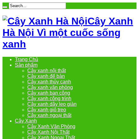
Cây Xanh
Hà Nội Vì một cuốc sống
xanh
Trang Chủ
Sản phẩm
Cây xanh nội thất
Cây xanh để bàn
Cây xanh thủy canh
Cây xanh văn phòng
Cây xanh ban công
Cây xanh công trình
Cây xanh dây leo giàn
Cây xanh giỏ treo
Cây xanh ngoại thất
Cây Xanh
Cây Xanh Văn Phòng
Cây Xanh Nội Thất
Cây Xanh Ngoại Thất