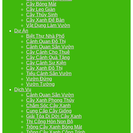
Cây Bóng Mát
Cây Leo Giàn
Cây Thủy Sinh
Cây Xanh Để Bàn
Vật Dụng Làm Vườn
Dự Án
Biệt Thự Nhà Phố
Cảnh Quan Đô Thị
Cảnh Quan Sân Vườn
Cây Cảnh Cho Thuê
Cây Cảnh Quà Tặng
Cây Cảnh Sự Kiện
Cây Xanh Đô Thị
Tiểu Cảnh Sân Vườn
Vườn Đứng
Vườn Tường
Dịch Vụ
Cảnh Quan Sân Vườn
Cây Xanh Phong Thủy
Chắm Sóc Cây Xanh
Cung Cấp Cây Giống
Giải Tỏa Di Dời Cây Xanh
Thi Công Hòn Non Bộ
Trồng Cây Xanh Bóng Mát
Trồng Cây Xanh Công Trình