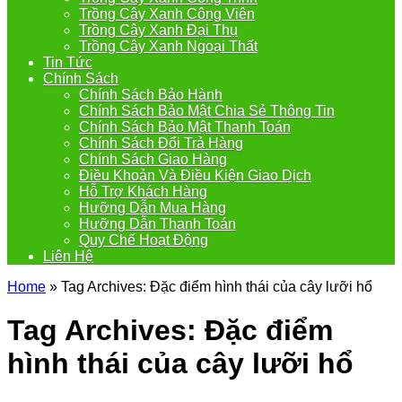
Trồng Cây Xanh Công Viên
Trồng Cây Xanh Đại Thụ
Trồng Cây Xanh Ngoại Thất
Tin Tức
Chính Sách
Chính Sách Bảo Hành
Chính Sách Bảo Mật Chia Sẻ Thông Tin
Chính Sách Bảo Mật Thanh Toán
Chính Sách Đổi Trả Hàng
Chính Sách Giao Hàng
Điều Khoản Và Điều Kiện Giao Dịch
Hỗ Trợ Khách Hàng
Hưỡng Dẫn Mua Hàng
Hưỡng Dẫn Thanh Toán
Quy Chế Hoạt Động
Liên Hệ
Home
»
Tag Archives: Đặc điểm hình thái của cây lưỡi hổ
Tag Archives:
Đặc điểm
hình thái của cây lưỡi hổ