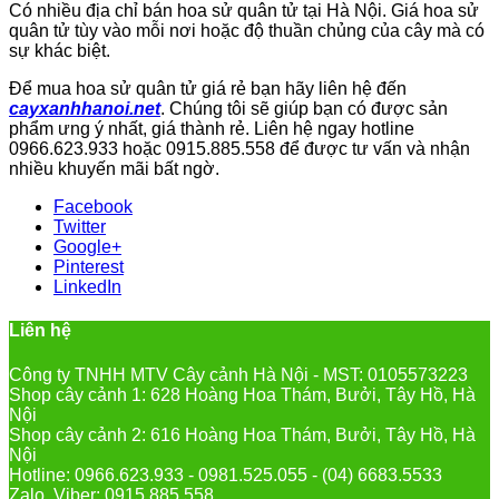
Có nhiều địa chỉ bán hoa sử quân tử tại Hà Nội. Giá hoa sử
quân tử tùy vào mỗi nơi hoặc độ thuần chủng của cây mà có
sự khác biệt.
Để mua hoa sử quân tử giá rẻ bạn hãy liên hệ đến
cayxanhhanoi.net
. Chúng tôi sẽ giúp bạn có được sản
phẩm ưng ý nhất, giá thành rẻ. Liên hệ ngay hotline
0966.623.933 hoặc 0915.885.558 để được tư vấn và nhận
nhiều khuyến mãi bất ngờ.
Facebook
Twitter
Google+
Pinterest
LinkedIn
Liên hệ
Công ty TNHH MTV Cây cảnh Hà Nội - MST: 0105573223
Shop cây cảnh 1: 628 Hoàng Hoa Thám, Bưởi, Tây Hồ, Hà
Nội
Shop cây cảnh 2: 616 Hoàng Hoa Thám, Bưởi, Tây Hồ, Hà
Nội
Hotline: 0966.623.933 - 0981.525.055 - (04) 6683.5533
Zalo, Viber: 0915.885.558