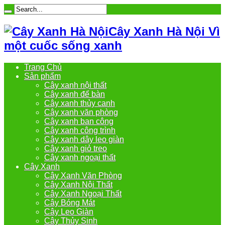
Cây Xanh Hà Nội Vì
một cuốc sống xanh
Trang Chủ
Sản phẩm
Cây xanh nội thất
Cây xanh để bàn
Cây xanh thủy canh
Cây xanh văn phòng
Cây xanh ban công
Cây xanh công trình
Cây xanh dây leo giàn
Cây xanh giỏ treo
Cây xanh ngoại thất
Cây Xanh
Cây Xanh Văn Phòng
Cây Xanh Nội Thất
Cây Xanh Ngoại Thất
Cây Bóng Mát
Cây Leo Giàn
Cây Thủy Sinh