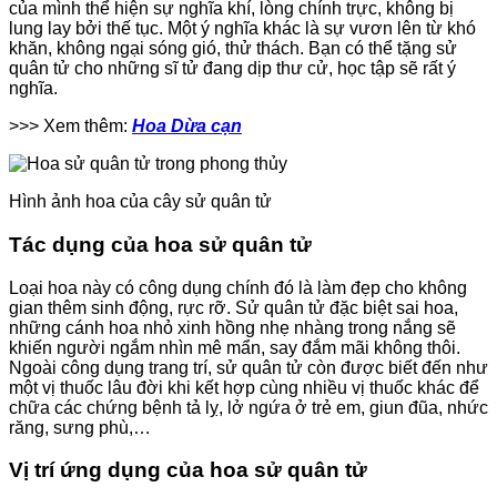
của mình thể hiện sự nghĩa khí, lòng chính trực, không bị
lung lay bởi thế tục. Một ý nghĩa khác là sự vươn lên từ khó
khăn, không ngại sóng gió, thử thách. Bạn có thể tặng sử
quân tử cho những sĩ tử đang dịp thư cử, học tập sẽ rất ý
nghĩa.
>>> Xem thêm:
Hoa Dừa cạn
Hình ảnh hoa của cây sử quân tử
Tác dụng của hoa sử quân tử
Loại hoa này có công dụng chính đó là làm đẹp cho không
gian thêm sinh động, rực rỡ. Sử quân tử đặc biệt sai hoa,
những cánh hoa nhỏ xinh hồng nhẹ nhàng trong nắng sẽ
khiến người ngắm nhìn mê mẩn, say đắm mãi không thôi.
Ngoài công dụng trang trí, sử quân tử còn được biết đến như
một vị thuốc lâu đời khi kết hợp cùng nhiều vị thuốc khác để
chữa các chứng bệnh tả lỵ, lở ngứa ở trẻ em, giun đũa, nhức
răng, sưng phù,…
Vị trí ứng dụng của hoa sử quân tử