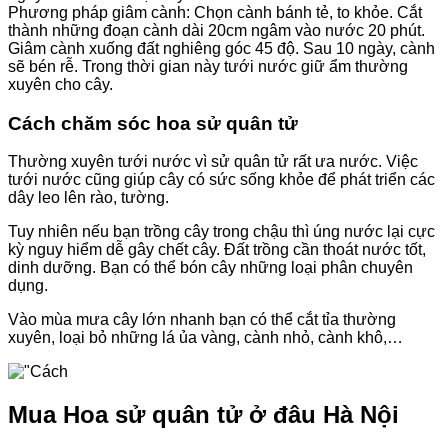
Phương pháp giâm cành: Chọn cành bánh tẻ, to khỏe. Cắt
thành những đoạn cành dài 20cm ngâm vào nước 20 phút.
Giâm cành xuống đất nghiêng góc 45 độ. Sau 10 ngày, cành
sẽ bén rễ. Trong thời gian này tưới nước giữ ẩm thường
xuyên cho cây.
Cách chăm sóc hoa sử quân tử
Thường xuyên tưới nước vì sử quân tử rất ưa nước. Việc
tưới nước cũng giúp cây có sức sống khỏe để phát triển các
dây leo lên rào, tường.
Tuy nhiên nếu bạn trồng cây trong chậu thì úng nước lại cực
kỳ nguy hiểm dễ gây chết cây. Đất trồng cần thoát nước tốt,
dinh dưỡng. Bạn có thể bón cây những loại phân chuyên
dụng.
Vào mùa mưa cây lớn nhanh bạn có thể cắt tỉa thường
xuyên, loại bỏ những lá ủa vàng, cành nhỏ, cành khô,…
Mua Hoa sử quân tử ở đâu Hà Nội