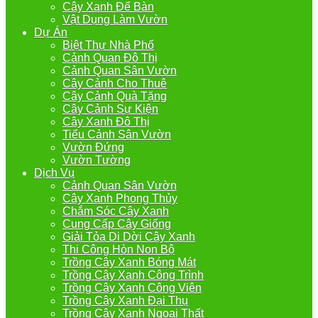
Cây Xanh Để Bàn
Vật Dụng Làm Vườn
Dự Án
Biệt Thự Nhà Phố
Cảnh Quan Đô Thị
Cảnh Quan Sân Vườn
Cây Cảnh Cho Thuê
Cây Cảnh Quà Tặng
Cây Cảnh Sự Kiện
Cây Xanh Đô Thị
Tiểu Cảnh Sân Vườn
Vườn Đứng
Vườn Tường
Dịch Vụ
Cảnh Quan Sân Vườn
Cây Xanh Phong Thủy
Chắm Sóc Cây Xanh
Cung Cấp Cây Giống
Giải Tỏa Di Dời Cây Xanh
Thi Công Hòn Non Bộ
Trồng Cây Xanh Bóng Mát
Trồng Cây Xanh Công Trình
Trồng Cây Xanh Công Viên
Trồng Cây Xanh Đại Thụ
Trồng Cây Xanh Ngoại Thất