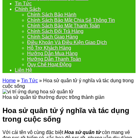
Tin Tức
Chính Sách
Chính Sách Bảo Hành
Chính Sách Bảo Mật Chia Sẻ Thông Tin
Chính Sách Bảo Mật Thanh Toán
Chính Sách Đổi Trả Hàng
Chính Sách Giao Hàng
Điều Khoản Và Điều Kiện Giao Dịch
Hỗ Trợ Khách Hàng
Hưỡng Dẫn Mua Hàng
Hưỡng Dẫn Thanh Toán
Quy Chế Hoạt Động
Liên Hệ
Home
»
Tin Tức
»
Hoa sử quân tử ý nghĩa và tác dụng trong
cuộc sống
Hoa sử quân tử thường được trồng thành giàn
Hoa sử quân tử ý nghĩa và tác dụng
trong cuộc sống
Với cái tên vô cùng đặc biệt
Hoa sử quân tử
còn mang vẻ
đẹp rực rỡ hiếm có, sắc hoa đỏ rực rỡ, nhưng vẫn dịu dàng