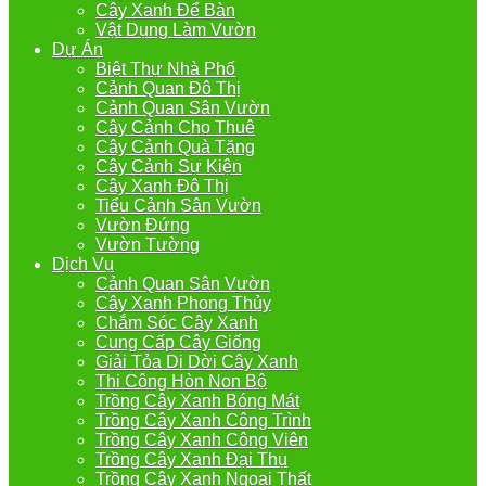
Cây Xanh Để Bàn
Vật Dụng Làm Vườn
Dự Án
Biệt Thự Nhà Phố
Cảnh Quan Đô Thị
Cảnh Quan Sân Vườn
Cây Cảnh Cho Thuê
Cây Cảnh Quà Tặng
Cây Cảnh Sự Kiện
Cây Xanh Đô Thị
Tiểu Cảnh Sân Vườn
Vườn Đứng
Vườn Tường
Dịch Vụ
Cảnh Quan Sân Vườn
Cây Xanh Phong Thủy
Chắm Sóc Cây Xanh
Cung Cấp Cây Giống
Giải Tỏa Di Dời Cây Xanh
Thi Công Hòn Non Bộ
Trồng Cây Xanh Bóng Mát
Trồng Cây Xanh Công Trình
Trồng Cây Xanh Công Viên
Trồng Cây Xanh Đại Thụ
Trồng Cây Xanh Ngoại Thất