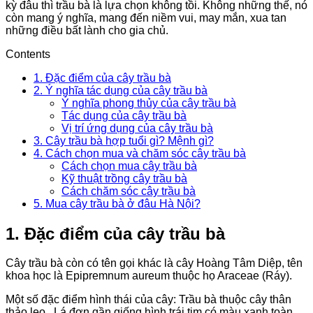
kỳ đâu thì trầu bà là lựa chọn không tồi. Không những thế, nó
còn mang ý nghĩa, mang đến niềm vui, may mắn, xua tan
những điều bất lành cho gia chủ.
Contents
1. Đặc điểm của cây trầu bà
2. Ý nghĩa tác dụng của cây trầu bà
Ý nghĩa phong thủy của cây trầu bà
Tác dụng của cây trầu bà
Vị trí ứng dụng của cây trầu bà
3. Cây trầu bà hợp tuổi gì? Mệnh gì?
4. Cách chọn mua và chăm sóc cây trầu bà
Cách chọn mua cây trầu bà
Kỹ thuật trồng cây trầu bà
Cách chăm sóc cây trầu bà
5. Mua cây trầu bà ở đâu Hà Nội?
1. Đặc điểm của cây trầu bà
Cây trầu bà còn có tên gọi khác là cây Hoàng Tâm Diệp, tên
khoa học là Epipremnum aureum thuộc họ Araceae (Ráy).
Một số đặc điểm hình thái của cây: Trầu bà thuộc cây thân
thảo leo. Lá đơn gần giống hình trái tim có màu xanh toàn