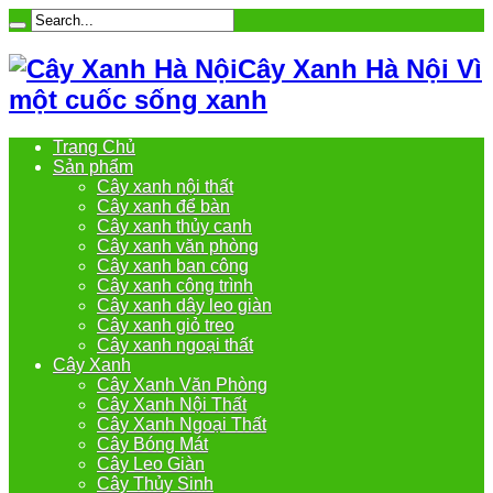
Cây Xanh Hà Nội Vì
một cuốc sống xanh
Trang Chủ
Sản phẩm
Cây xanh nội thất
Cây xanh để bàn
Cây xanh thủy canh
Cây xanh văn phòng
Cây xanh ban công
Cây xanh công trình
Cây xanh dây leo giàn
Cây xanh giỏ treo
Cây xanh ngoại thất
Cây Xanh
Cây Xanh Văn Phòng
Cây Xanh Nội Thất
Cây Xanh Ngoại Thất
Cây Bóng Mát
Cây Leo Giàn
Cây Thủy Sinh