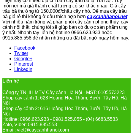
Hiện nay có nhiều địa chỉ bán cây trầu bà tại Hà Nội. Tùy
mỗi nơi mà giá thành chất lượng có sự khác nhau. Giá cây
trầu bà thường từ 150.000đ/chậu cây nhỏ. Để mua cây trầu
bà giá rẻ thì không ở đâu thích hợp hơn
cayxanhhanoi.net
.
Với nhiều năm trồng và phân phối cây cảnh phong thủy, cây
cảnh nội thất, chúng tôi sẽ giúp bạn có được sản phẩm ưng
ý nhất. Nhanh tay liên hệ hotline 0966.623.933 hoặc
0915.885.558 để nhận những ưu đãi bất ngờ ngay hôm nay.
Facebook
Twitter
Google+
Pinterest
LinkedIn
Liên hệ
Công ty TNHH MTV Cây cảnh Hà Nội - MST: 0105573223
Shop cây cảnh 1: 628 Hoàng Hoa Thám, Bưởi, Tây Hồ, Hà
Nội
Shop cây cảnh 2: 616 Hoàng Hoa Thám, Bưởi, Tây Hồ, Hà
Nội
Hotline: 0966.623.933 - 0981.525.055 - (04) 6683.5533
Zalo, Viber: 0915.885.558
Email: viet@caycanhhanoi.com