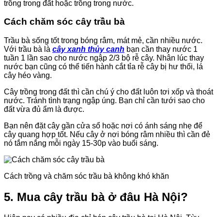
trồng trong đất hoặc trồng trong nước.
Cách chăm sóc cây trầu bà
Trầu bà sống tốt trong bóng râm, mát mẻ, cần nhiều nước.
Với trầu bà là
cây xanh thủy canh
bạn cần thay nước 1
tuần 1 lần sao cho nước ngập 2/3 bộ rễ cây. Nhân lúc thay
nước bạn cũng có thể tiến hành cắt tỉa rễ cây bị hư thối, lá
cây héo vàng.
Cây trồng trong đất thì cần chú ý cho đất luôn tơi xốp và thoát
nước. Tránh tình trạng ngập úng. Bạn chỉ cần tưới sao cho
đất vừa đủ ẩm là được.
Bạn nên đặt cây gần cửa sổ hoặc nơi có ánh sáng nhẹ để
cây quang hợp tốt. Nếu cây ở nơi bóng râm nhiều thì cần đẻ
nó tắm nắng mỗi ngày 15-30p vào buổi sáng.
Cách trồng và chăm sóc trầu bà không khó khăn
5. Mua cây trầu bà ở đâu Hà Nội?