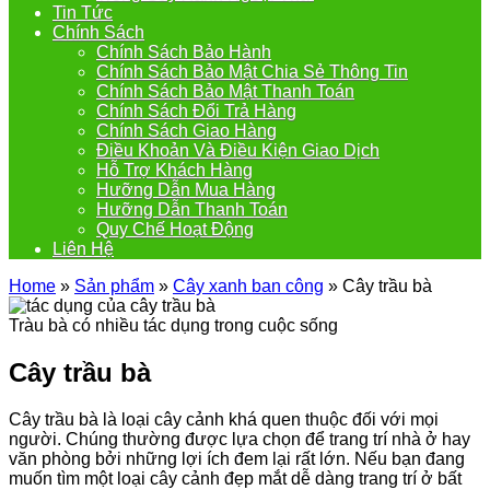
Tin Tức
Chính Sách
Chính Sách Bảo Hành
Chính Sách Bảo Mật Chia Sẻ Thông Tin
Chính Sách Bảo Mật Thanh Toán
Chính Sách Đổi Trả Hàng
Chính Sách Giao Hàng
Điều Khoản Và Điều Kiện Giao Dịch
Hỗ Trợ Khách Hàng
Hưỡng Dẫn Mua Hàng
Hưỡng Dẫn Thanh Toán
Quy Chế Hoạt Động
Liên Hệ
Home
»
Sản phẩm
»
Cây xanh ban công
»
Cây trầu bà
Tràu bà có nhiều tác dụng trong cuộc sống
Cây trầu bà
Cây trầu bà là loại cây cảnh khá quen thuộc đối với mọi
người. Chúng thường được lựa chọn để trang trí nhà ở hay
văn phòng bởi những lợi ích đem lại rất lớn. Nếu bạn đang
muốn tìm một loại cây cảnh đẹp mắt dễ dàng trang trí ở bất