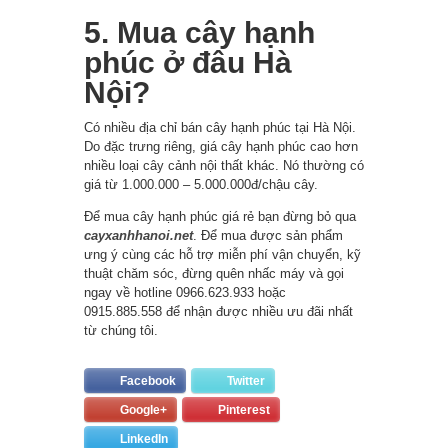
5. Mua cây hạnh
phúc ở đâu Hà
Nội?
Có nhiều địa chỉ bán cây hạnh phúc tại Hà Nội.
Do đặc trưng riêng, giá cây hạnh phúc cao hơn
nhiều loại cây cảnh nội thất khác. Nó thường có
giá từ 1.000.000 – 5.000.000đ/chậu cây.
Để mua cây hạnh phúc giá rẻ bạn đừng bỏ qua
cayxanhhanoi.net
. Để mua được sản phẩm
ưng ý cùng các hỗ trợ miễn phí vận chuyển, kỹ
thuật chăm sóc, đừng quên nhấc máy và gọi
ngay về hotline 0966.623.933 hoặc
0915.885.558 để nhận được nhiều ưu đãi nhất
từ chúng tôi.
Facebook
Twitter
Google+
Pinterest
LinkedIn