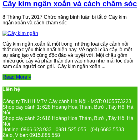
Cây kim ngân xoắn và cách chăm sóc
8 Tháng Tư, 2017
Chức năng bình luận bị tắt
ở Cây kim
ngân xoắn và cách chăm sóc
Cây kim ngân xoắn là một trong những loại cây cảnh nội
thất được yêu thích nhất hiện nay. Vẻ ngoài của cây là một
sự sáng tạo vô cùng độc đáo và tuyệt vời. Một chậu gồm
nhiều gốc cây và phần thân đan vào nhau như mái tóc đuôi
sam của người con gái. Cây kim ngân xoắn ...
Read More »
Liên hệ
Công ty TNHH MTV Cây cảnh Hà Nội - MST: 0105573223
Shop cây cảnh 1: 628 Hoàng Hoa Thám, Bưởi, Tây Hồ, Hà
Nội
Shop cây cảnh 2: 616 Hoàng Hoa Thám, Bưởi, Tây Hồ, Hà
Nội
Hotline: 0966.623.933 - 0981.525.055 - (04) 6683.5533
Zalo, Viber: 0915.885.558