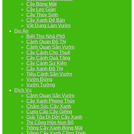
Cây Bóng Mát
Cây Leo Giàn
Cây Thủy Sinh
Cây Xanh Để Bàn
Vật Dụng Làm Vườn
Dự Án
Biệt Thự Nhà Phố
Cảnh Quan Đô Thị
Cảnh Quan Sân Vườn
Cây Cảnh Cho Thuê
Cây Cảnh Quà Tặng
Cây Cảnh Sự Kiện
Cây Xanh Đô Thị
Tiểu Cảnh Sân Vườn
Vườn Đứng
Vườn Tường
Dịch Vụ
Cảnh Quan Sân Vườn
Cây Xanh Phong Thủy
Chắm Sóc Cây Xanh
Cung Cấp Cây Giống
Giải Tỏa Di Dời Cây Xanh
Thi Công Hòn Non Bộ
Trồng Cây Xanh Bóng Mát
Trồng Cây Xanh Công Trình