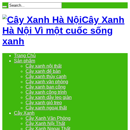
Cây Xanh
Hà Nội Vì một cuốc sống
xanh
Trang Chủ
Sản phẩm
Cây xanh nội thất
Cây xanh để bàn
Cây xanh thủy canh
Cây xanh văn phòng
Cây xanh ban công
Cây xanh công trình
Cây xanh dây leo giàn
Cây xanh giỏ treo
Cây xanh ngoại thất
Cây Xanh
Cây Xanh Văn Phòng
Cây Xanh Nội Thất
Cây Xanh Ngoại Thất