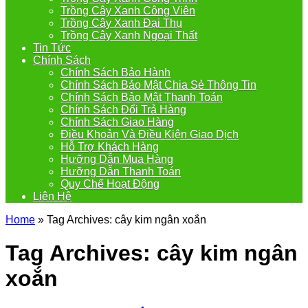
Trồng Cây Xanh Công Viên
Trồng Cây Xanh Đại Thụ
Trồng Cây Xanh Ngoại Thất
Tin Tức
Chính Sách
Chính Sách Bảo Hành
Chính Sách Bảo Mật Chia Sẻ Thông Tin
Chính Sách Bảo Mật Thanh Toán
Chính Sách Đổi Trả Hàng
Chính Sách Giao Hàng
Điều Khoản Và Điều Kiện Giao Dịch
Hỗ Trợ Khách Hàng
Hưỡng Dẫn Mua Hàng
Hưỡng Dẫn Thanh Toán
Quy Chế Hoạt Động
Liên Hệ
Home
»
Tag Archives: cây kim ngân xoắn
Tag Archives:
cây kim ngân
xoắn