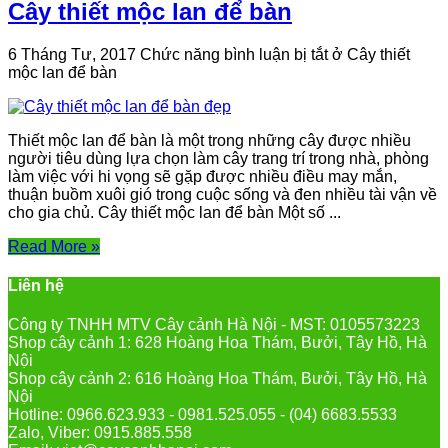
Cây thiết mộc lan để bàn
6 Tháng Tư, 2017
Chức năng bình luận bị tắt
ở Cây thiết
mộc lan để bàn
Thiết mộc lan để bàn là một trong những cây được nhiều
người tiêu dùng lựa chọn làm cây trang trí trong nhà, phòng
làm việc với hi vọng sẽ gặp được nhiều điều may mắn,
thuận buồm xuôi gió trong cuộc sống và đen nhiều tài vận về
cho gia chủ. Cây thiết mộc lan để bàn Một số ...
Read More »
Liên hệ
Công ty TNHH MTV Cây cảnh Hà Nội - MST: 0105573223
Shop cây cảnh 1: 628 Hoàng Hoa Thám, Bưởi, Tây Hồ, Hà
Nội
Shop cây cảnh 2: 616 Hoàng Hoa Thám, Bưởi, Tây Hồ, Hà
Nội
Hotline: 0966.623.933 - 0981.525.055 - (04) 6683.5533
Zalo, Viber: 0915.885.558