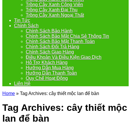
Trồng Cây Xanh Công Viên
Trồng Cây Xanh Đại Thụ
Trồng Cây Xanh Ngoại Thất
Tin Tức
Chính Sách
Chính Sách Bảo Hành
Chính Sách Bảo Mật Chia Sẻ Thông Tin
Chính Sách Bảo Mật Thanh Toán
Chính Sách Đổi Trả Hàng
Chính Sách Giao Hàng
Điều Khoản Và Điều Kiện Giao Dịch
Hỗ Trợ Khách Hàng
Hưỡng Dẫn Mua Hàng
Hưỡng Dẫn Thanh Toán
Quy Chế Hoạt Động
Liên Hệ
Home
»
Tag Archives: cây thiết mộc lan để bàn
Tag Archives:
cây thiết mộc
lan để bàn