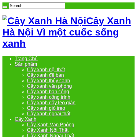
Cây Xanh
Hà Nội Vì một cuốc sống
xanh
Trang Chủ
Sản phẩm
Cây xanh nội thất
Cây xanh để bàn
Cây xanh thủy canh
Cây xanh văn phòng
Cây xanh ban công
Cây xanh công trình
Cây xanh dây leo giàn
Cây xanh giỏ treo
Cây xanh ngoại thất
Cây Xanh
Cây Xanh Văn Phòng
Cây Xanh Nội Thất
Cây Xanh Ngoại Thất