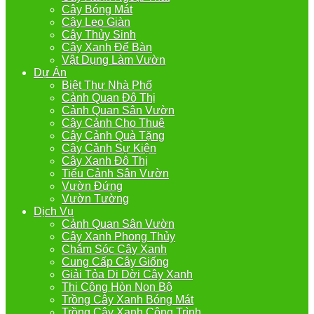
Cây Bóng Mát
Cây Leo Giàn
Cây Thủy Sinh
Cây Xanh Để Bàn
Vật Dụng Làm Vườn
Dự Án
Biệt Thự Nhà Phố
Cảnh Quan Đô Thị
Cảnh Quan Sân Vườn
Cây Cảnh Cho Thuê
Cây Cảnh Quà Tặng
Cây Cảnh Sự Kiện
Cây Xanh Đô Thị
Tiểu Cảnh Sân Vườn
Vườn Đứng
Vườn Tường
Dịch Vụ
Cảnh Quan Sân Vườn
Cây Xanh Phong Thủy
Chắm Sóc Cây Xanh
Cung Cấp Cây Giống
Giải Tỏa Di Dời Cây Xanh
Thi Công Hòn Non Bộ
Trồng Cây Xanh Bóng Mát
Trồng Cây Xanh Công Trình