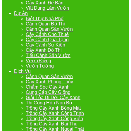
Cây Xanh Để Bàn
Vật Dụng Làm Vườn
Dự Án
Biệt Thự Nhà Phố
Cảnh Quan Đô Thị
Cảnh Quan Sân Vườn
Cây Cảnh Cho Thuê
Cây Cảnh Quà Tặng
Cây Cảnh Sự Kiện
Cây Xanh Đô Thị
Tiểu Cảnh Sân Vườn
Vườn Đứng
Vườn Tường
Dịch Vụ
Cảnh Quan Sân Vườn
Cây Xanh Phong Thủy
Chắm Sóc Cây Xanh
Cung Cấp Cây Giống
Giải Tỏa Di Dời Cây Xanh
Thi Công Hòn Non Bộ
Trồng Cây Xanh Bóng Mát
Trồng Cây Xanh Công Trình
Trồng Cây Xanh Công Viên
Trồng Cây Xanh Đại Thụ
Trồng Cây Xanh Ngoại Thất