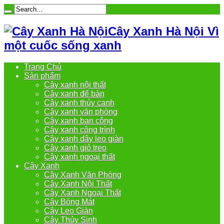
Cây Xanh Hà Nội Vì
một cuốc sống xanh
Trang Chủ
Sản phẩm
Cây xanh nội thất
Cây xanh để bàn
Cây xanh thủy canh
Cây xanh văn phòng
Cây xanh ban công
Cây xanh công trình
Cây xanh dây leo giàn
Cây xanh giỏ treo
Cây xanh ngoại thất
Cây Xanh
Cây Xanh Văn Phòng
Cây Xanh Nội Thất
Cây Xanh Ngoại Thất
Cây Bóng Mát
Cây Leo Giàn
Cây Thủy Sinh