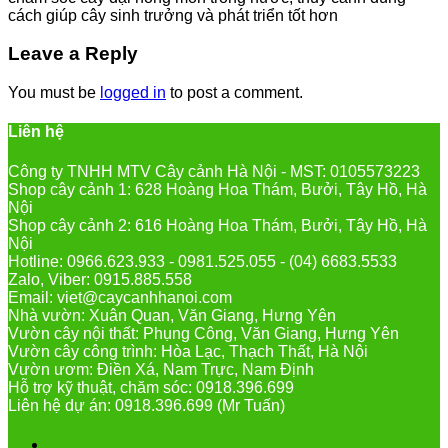
cách giúp cây sinh trưởng và phát triển tốt hơn
Leave a Reply
You must be
logged in
to post a comment.
Liên hệ
Công ty TNHH MTV Cây cảnh Hà Nội - MST: 0105573223
Shop cây cảnh 1: 628 Hoàng Hoa Thám, Bưởi, Tây Hồ, Hà
Nội
Shop cây cảnh 2: 616 Hoàng Hoa Thám, Bưởi, Tây Hồ, Hà
Nội
Hotline: 0966.623.933 - 0981.525.055 - (04) 6683.5533
Zalo, Viber: 0915.885.558
Email: viet@caycanhhanoi.com
Nhà vườn: Xuân Quan, Văn Giang, Hưng Yên
Vườn cây nội thất: Phụng Công, Văn Giang, Hưng Yên
Vườn cây công trình: Hòa Lạc, Thạch Thất, Hà Nội
Vườn ươm: Điền Xá, Nam Trực, Nam Định
Hỗ trợ kỹ thuật, chăm sóc: 0918.396.699
Liên hệ dự án: 0918.396.699 (Mr Tuấn)