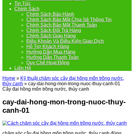
Tin Tức
Chính Sách
Chính Sách Bảo Hành
Chính Sách Bảo Mật Chia Sẻ Thông Tin
Chính Sách Bảo Mật Thanh Toán
Chính Sách Đổi Trả Hàng
Chính Sách Giao Hàng
Điều Khoản Và Điều Kiện Giao Dịch
Hỗ Trợ Khách Hàng
Hưỡng Dẫn Mua Hàng
Hưỡng Dẫn Thanh Toán
Quy Chế Hoạt Động
Liên Hệ
Home
»
Kỹ thuật chăm sóc cây đại hồng môn trồng nước,
thủy canh
»
cay-dai-hong-mon-trong-nuoc-thuy-canh-01
Cây đại hồng môn trồng nước, thủy canh
cay-dai-hong-mon-trong-nuoc-thuy-
canh-01
chăm sóc cây đại hồng môn trồng nước, thủy canh đúng