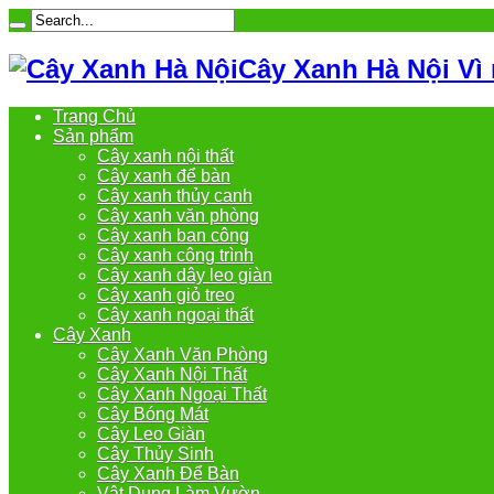
Cây Xanh Hà Nội Vì
Trang Chủ
Sản phẩm
Cây xanh nội thất
Cây xanh để bàn
Cây xanh thủy canh
Cây xanh văn phòng
Cây xanh ban công
Cây xanh công trình
Cây xanh dây leo giàn
Cây xanh giỏ treo
Cây xanh ngoại thất
Cây Xanh
Cây Xanh Văn Phòng
Cây Xanh Nội Thất
Cây Xanh Ngoại Thất
Cây Bóng Mát
Cây Leo Giàn
Cây Thủy Sinh
Cây Xanh Để Bàn
Vật Dụng Làm Vườn