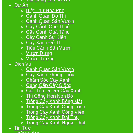
Dự Án
Biệt Thự Nhà Phố
Cảnh Quan Đô Thị
Cảnh Quan Sân Vườn
Cây Cảnh Cho Thuê
Cây Cảnh Quà Tặng
Cây Cảnh Sự Kiện
Cây Xanh Đô Thị
Tiểu Cảnh Sân Vườn
Vườn Đứng
Vườn Tường
Dịch Vụ
Cảnh Quan Sân Vườn
Cây Xanh Phong Thủy
Chắm Sóc Cây Xanh
Cung Cấp Cây Giống
Giải Tỏa Di Dời Cây Xanh
Thi Công Hòn Non Bộ
Trồng Cây Xanh Bóng Mát
Trồng Cây Xanh Công Trình
Trồng Cây Xanh Công Viên
Trồng Cây Xanh Đại Thụ
Trồng Cây Xanh Ngoại Thất
Tin Tức