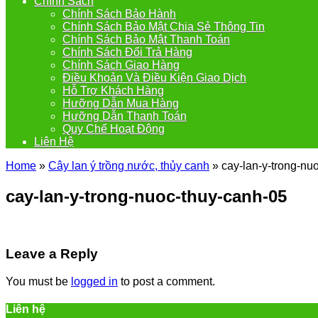
Chính Sách
Chính Sách Bảo Hành
Chính Sách Bảo Mật Chia Sẻ Thông Tin
Chính Sách Bảo Mật Thanh Toán
Chính Sách Đổi Trả Hàng
Chính Sách Giao Hàng
Điều Khoản Và Điều Kiện Giao Dịch
Hỗ Trợ Khách Hàng
Hưỡng Dẫn Mua Hàng
Hưỡng Dẫn Thanh Toán
Quy Chế Hoạt Động
Liên Hệ
Home
»
Cây lan ý trồng nước, thủy canh
»
cay-lan-y-trong-nu
cay-lan-y-trong-nuoc-thuy-canh-05
Leave a Reply
You must be
logged in
to post a comment.
Liên hệ