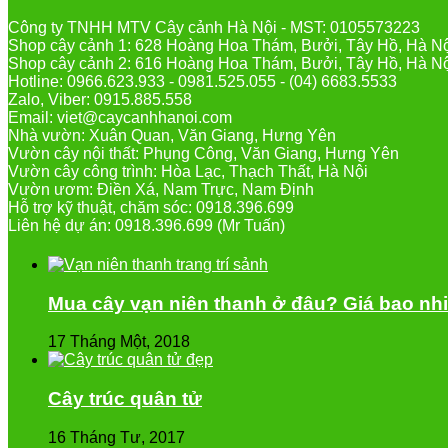
Công ty TNHH MTV Cây cảnh Hà Nội - MST: 0105573223
Shop cây cảnh 1: 628 Hoàng Hoa Thám, Bưởi, Tây Hồ, Hà N
Shop cây cảnh 2: 616 Hoàng Hoa Thám, Bưởi, Tây Hồ, Hà N
Hotline: 0966.623.933 - 0981.525.055 - (04) 6683.5533
Zalo, Viber: 0915.885.558
Email: viet@caycanhhanoi.com
Nhà vườn: Xuân Quan, Văn Giang, Hưng Yên
Vườn cây nội thất: Phụng Công, Văn Giang, Hưng Yên
Vườn cây công trình: Hòa Lạc, Thạch Thất, Hà Nội
Vườn ươm: Điền Xá, Nam Trực, Nam Định
Hỗ trợ kỹ thuật, chăm sóc: 0918.396.699
Liên hệ dự án: 0918.396.699 (Mr Tuấn)
Mua cây vạn niên thanh ở đâu? Giá bao nh
17 Tháng Một, 2018
Cây trúc quân tử
16 Tháng Tư, 2017