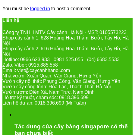
You must be
logged in
to post a comment.
Liên hệ
Công ty TNHH MTV Cây cảnh Hà Nội - MST: 0105573223
Shop cây cảnh 1: 628 Hoàng Hoa Thám, Bưởi, Tây Hồ, Hà
Nội
Shop cây cảnh 2: 616 Hoàng Hoa Thám, Bưởi, Tây Hồ, Hà
Nội
Hotline: 0966.623.933 - 0981.525.055 - (04) 6683.5533
Zalo, Viber: 0915.885.558
Email: viet@caycanhhanoi.com
Nhà vườn: Xuân Quan, Văn Giang, Hưng Yên
Vườn cây nội thất: Phụng Công, Văn Giang, Hưng Yên
Vườn cây công trình: Hòa Lạc, Thạch Thất, Hà Nội
Vườn ươm: Điền Xá, Nam Trực, Nam Định
Hỗ trợ kỹ thuật, chăm sóc: 0918.396.699
Liên hệ dự án: 0918.396.699 (Mr Tuấn)
Tác dụng của cây bàng singapore có thể
bạn chưa biết