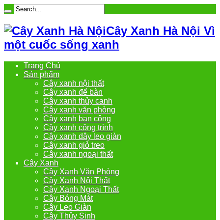
Cây Xanh Hà Nội Vì
một cuốc sống xanh
Trang Chủ
Sản phẩm
Cây xanh nội thất
Cây xanh để bàn
Cây xanh thủy canh
Cây xanh văn phòng
Cây xanh ban công
Cây xanh công trình
Cây xanh dây leo giàn
Cây xanh giỏ treo
Cây xanh ngoại thất
Cây Xanh
Cây Xanh Văn Phòng
Cây Xanh Nội Thất
Cây Xanh Ngoại Thất
Cây Bóng Mát
Cây Leo Giàn
Cây Thủy Sinh