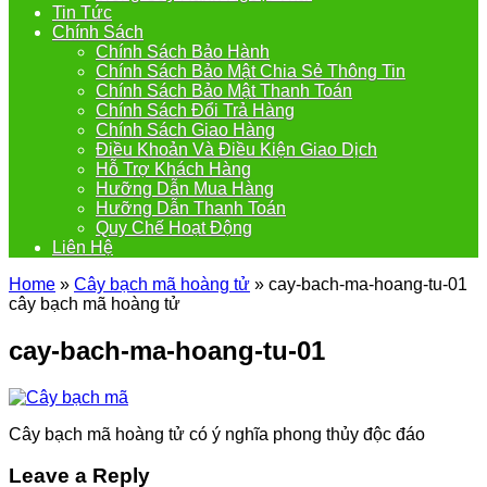
Tin Tức
Chính Sách
Chính Sách Bảo Hành
Chính Sách Bảo Mật Chia Sẻ Thông Tin
Chính Sách Bảo Mật Thanh Toán
Chính Sách Đổi Trả Hàng
Chính Sách Giao Hàng
Điều Khoản Và Điều Kiện Giao Dịch
Hỗ Trợ Khách Hàng
Hưỡng Dẫn Mua Hàng
Hưỡng Dẫn Thanh Toán
Quy Chế Hoạt Động
Liên Hệ
Home
»
Cây bạch mã hoàng tử
»
cay-bach-ma-hoang-tu-01
cây bạch mã hoàng tử
cay-bach-ma-hoang-tu-01
Cây bạch mã hoàng tử có ý nghĩa phong thủy độc đáo
Leave a Reply