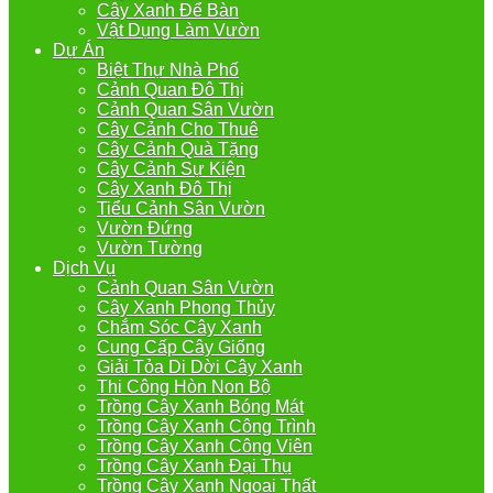
Cây Xanh Để Bàn
Vật Dụng Làm Vườn
Dự Án
Biệt Thự Nhà Phố
Cảnh Quan Đô Thị
Cảnh Quan Sân Vườn
Cây Cảnh Cho Thuê
Cây Cảnh Quà Tặng
Cây Cảnh Sự Kiện
Cây Xanh Đô Thị
Tiểu Cảnh Sân Vườn
Vườn Đứng
Vườn Tường
Dịch Vụ
Cảnh Quan Sân Vườn
Cây Xanh Phong Thủy
Chắm Sóc Cây Xanh
Cung Cấp Cây Giống
Giải Tỏa Di Dời Cây Xanh
Thi Công Hòn Non Bộ
Trồng Cây Xanh Bóng Mát
Trồng Cây Xanh Công Trình
Trồng Cây Xanh Công Viên
Trồng Cây Xanh Đại Thụ
Trồng Cây Xanh Ngoại Thất