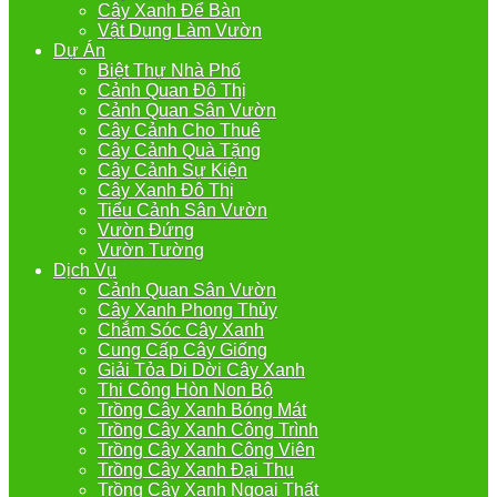
Cây Xanh Để Bàn
Vật Dụng Làm Vườn
Dự Án
Biệt Thự Nhà Phố
Cảnh Quan Đô Thị
Cảnh Quan Sân Vườn
Cây Cảnh Cho Thuê
Cây Cảnh Quà Tặng
Cây Cảnh Sự Kiện
Cây Xanh Đô Thị
Tiểu Cảnh Sân Vườn
Vườn Đứng
Vườn Tường
Dịch Vụ
Cảnh Quan Sân Vườn
Cây Xanh Phong Thủy
Chắm Sóc Cây Xanh
Cung Cấp Cây Giống
Giải Tỏa Di Dời Cây Xanh
Thi Công Hòn Non Bộ
Trồng Cây Xanh Bóng Mát
Trồng Cây Xanh Công Trình
Trồng Cây Xanh Công Viên
Trồng Cây Xanh Đại Thụ
Trồng Cây Xanh Ngoại Thất