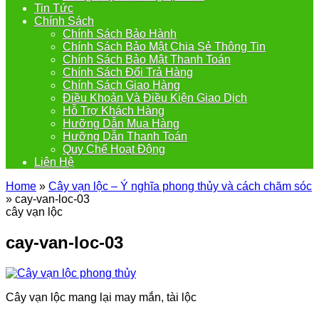
Tin Tức
Chính Sách
Chính Sách Bảo Hành
Chính Sách Bảo Mật Chia Sẻ Thông Tin
Chính Sách Bảo Mật Thanh Toán
Chính Sách Đổi Trả Hàng
Chính Sách Giao Hàng
Điều Khoản Và Điều Kiện Giao Dịch
Hỗ Trợ Khách Hàng
Hưỡng Dẫn Mua Hàng
Hưỡng Dẫn Thanh Toán
Quy Chế Hoạt Động
Liên Hệ
Home
»
Cây vạn lộc – Ý nghĩa phong thủy và cách chăm sóc
»
cay-van-loc-03
cây vạn lộc
cay-van-loc-03
Cây vạn lộc mang lại may mắn, tài lộc