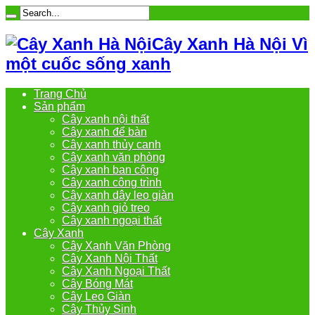
Cây Xanh Hà Nội Vì
một cuốc sống xanh
Trang Chủ
Sản phẩm
Cây xanh nội thất
Cây xanh để bàn
Cây xanh thủy canh
Cây xanh văn phòng
Cây xanh ban công
Cây xanh công trình
Cây xanh dây leo giàn
Cây xanh giỏ treo
Cây xanh ngoại thất
Cây Xanh
Cây Xanh Văn Phòng
Cây Xanh Nội Thất
Cây Xanh Ngoại Thất
Cây Bóng Mát
Cây Leo Giàn
Cây Thủy Sinh