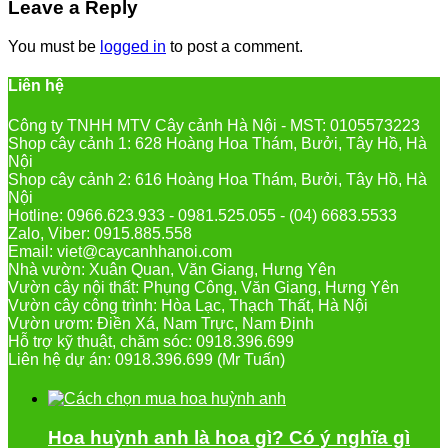
Leave a Reply
You must be
logged in
to post a comment.
Liên hệ
Công ty TNHH MTV Cây cảnh Hà Nội - MST: 0105573223
Shop cây cảnh 1: 628 Hoàng Hoa Thám, Bưởi, Tây Hồ, Hà
Nội
Shop cây cảnh 2: 616 Hoàng Hoa Thám, Bưởi, Tây Hồ, Hà
Nội
Hotline: 0966.623.933 - 0981.525.055 - (04) 6683.5533
Zalo, Viber: 0915.885.558
Email: viet@caycanhhanoi.com
Nhà vườn: Xuân Quan, Văn Giang, Hưng Yên
Vườn cây nội thất: Phụng Công, Văn Giang, Hưng Yên
Vườn cây công trình: Hòa Lạc, Thạch Thất, Hà Nội
Vườn ươm: Điền Xá, Nam Trực, Nam Định
Hỗ trợ kỹ thuật, chăm sóc: 0918.396.699
Liên hệ dự án: 0918.396.699 (Mr Tuấn)
Hoa huỳnh anh là hoa gì? Có ý nghĩa gì