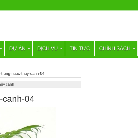
DỰ ÁN
DỊCH VỤ
TIN TỨC
CHÍNH SÁCH
-trong-nuoc-thuy-canh-04
thủy canh
y-canh-04