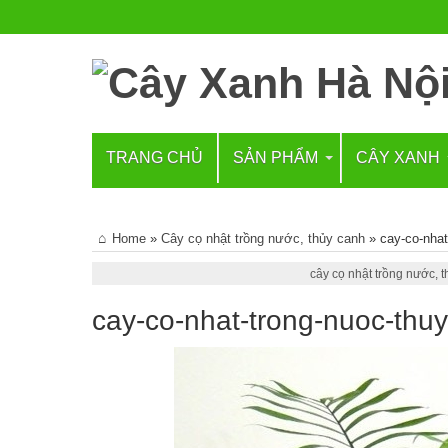
TRANG CHỦ
SẢN PHẨM
CÂY XANH
Home
»
Cây cọ nhật trồng nước, thủy canh
»
cay-co-nhat
cây cọ nhật trồng nước, 
cay-co-nhat-trong-nuoc-thu