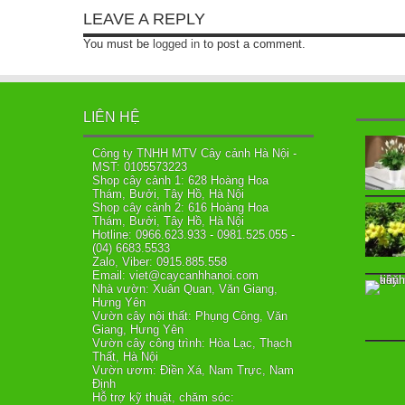
LEAVE A REPLY
You must be
logged in
to post a comment.
LIÊN HỆ
Công ty TNHH MTV Cây cảnh Hà Nội -
MST: 0105573223
Shop cây cảnh 1: 628 Hoàng Hoa
Thám, Bưởi, Tây Hồ, Hà Nội
Shop cây cảnh 2: 616 Hoàng Hoa
Thám, Bưởi, Tây Hồ, Hà Nội
Hotline: 0966.623.933 - 0981.525.055 -
(04) 6683.5533
Zalo, Viber: 0915.885.558
Email: viet@caycanhhanoi.com
Nhà vườn: Xuân Quan, Văn Giang,
Hưng Yên
Vườn cây nội thất: Phụng Công, Văn
Giang, Hưng Yên
Vườn cây công trình: Hòa Lạc, Thạch
Thất, Hà Nội
Vườn ươm: Điền Xá, Nam Trực, Nam
Định
Hỗ trợ kỹ thuật, chăm sóc: