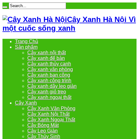
Cây Xanh Hà Nội Vì
một cuốc sống xanh
Trang Chủ
Sản phẩm
Cây xanh nội thất
Cây xanh để bàn
Cây xanh thủy canh
Cây xanh văn phòng
Cây xanh ban công
Cây xanh công trình
Cây xanh dây leo giàn
Cây xanh giỏ treo
Cây xanh ngoại thất
Cây Xanh
Cây Xanh Văn Phòng
Cây Xanh Nội Thất
Cây Xanh Ngoại Thất
Cây Bóng Mát
Cây Leo Giàn
Cây Thủy Sinh