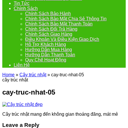
Tin Tức
Chính Sách
Chính Sách Bảo Hành
Chính Sách Bảo Mật Chia Sẻ Thông Tin
Chính Sách Bảo Mật Thanh Toán
Chính Sách Đổi Trả Hàng
Chính Sách Giao Hàng
Điều Khoản Và Điều Kiện Giao Dịch
Hỗ Trợ Khách Hàng
Hưỡng Dẫn Mua Hàng
Hưỡng Dẫn Thanh Toán
Quy Chế Hoạt Động
Liên Hệ
Home
»
Cây trúc nhật
»
cay-truc-nhat-05
cây trúc nhật
cay-truc-nhat-05
Cây trúc nhật mang đến không gian thoáng đãng, mát mẻ
Leave a Reply