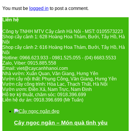
You must be
logged in
to post a comment.
Liên hệ
Công ty TNHH MTV Cây cảnh Hà Nội - MST: 0105573223
Shop cây cảnh 1: 628 Hoàng Hoa Thám, Bưởi, Tây Hồ, Hà
Nội
Shop cây cảnh 2: 616 Hoàng Hoa Thám, Bưởi, Tây Hồ, Hà
Nội
Hotline: 0966.623.933 - 0981.525.055 - (04) 6683.5533
Zalo, Viber: 0915.885.558
Email: viet@caycanhhanoi.com
Nhà vườn: Xuân Quan, Văn Giang, Hưng Yên
Vườn cây nội thất: Phụng Công, Văn Giang, Hưng Yên
Vườn cây công trình: Hòa Lạc, Thạch Thất, Hà Nội
Vườn ươm: Điền Xá, Nam Trực, Nam Định
Hỗ trợ kỹ thuật, chăm sóc: 0918.396.699
Liên hệ dự án: 0918.396.699 (Mr Tuấn)
Cây ngọc ngân – Món quà tình yêu