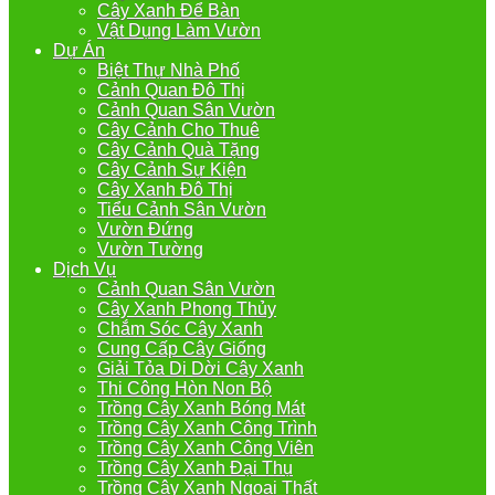
Cây Xanh Để Bàn
Vật Dụng Làm Vườn
Dự Án
Biệt Thự Nhà Phố
Cảnh Quan Đô Thị
Cảnh Quan Sân Vườn
Cây Cảnh Cho Thuê
Cây Cảnh Quà Tặng
Cây Cảnh Sự Kiện
Cây Xanh Đô Thị
Tiểu Cảnh Sân Vườn
Vườn Đứng
Vườn Tường
Dịch Vụ
Cảnh Quan Sân Vườn
Cây Xanh Phong Thủy
Chắm Sóc Cây Xanh
Cung Cấp Cây Giống
Giải Tỏa Di Dời Cây Xanh
Thi Công Hòn Non Bộ
Trồng Cây Xanh Bóng Mát
Trồng Cây Xanh Công Trình
Trồng Cây Xanh Công Viên
Trồng Cây Xanh Đại Thụ
Trồng Cây Xanh Ngoại Thất