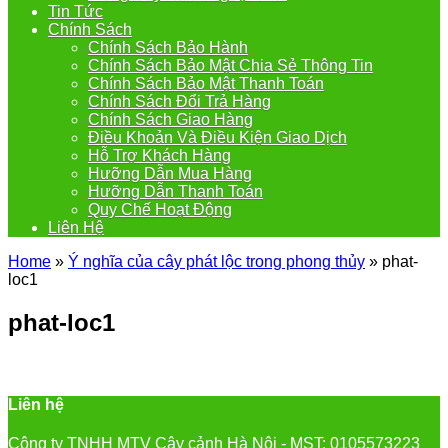
Tin Tức
Chính Sách
Chính Sách Bảo Hành
Chính Sách Bảo Mật Chia Sẻ Thông Tin
Chính Sách Bảo Mật Thanh Toán
Chính Sách Đổi Trả Hàng
Chính Sách Giao Hàng
Điều Khoản Và Điều Kiện Giao Dịch
Hỗ Trợ Khách Hàng
Hưỡng Dẫn Mua Hàng
Hưỡng Dẫn Thanh Toán
Quy Chế Hoạt Động
Liên Hệ
Home
»
Ý nghĩa của cây phát lộc trong phong thủy
»
phat-
loc1
phat-loc1
Liên hệ
Công ty TNHH MTV Cây cảnh Hà Nội - MST: 0105573223