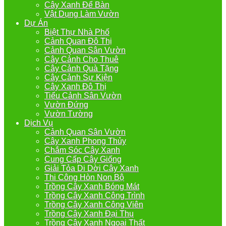
Cây Xanh Để Bàn
Vật Dụng Làm Vườn
Dự Án
Biệt Thự Nhà Phố
Cảnh Quan Đô Thị
Cảnh Quan Sân Vườn
Cây Cảnh Cho Thuê
Cây Cảnh Quà Tặng
Cây Cảnh Sự Kiện
Cây Xanh Đô Thị
Tiểu Cảnh Sân Vườn
Vườn Đứng
Vườn Tường
Dịch Vụ
Cảnh Quan Sân Vườn
Cây Xanh Phong Thủy
Chắm Sóc Cây Xanh
Cung Cấp Cây Giống
Giải Tỏa Di Dời Cây Xanh
Thi Công Hòn Non Bộ
Trồng Cây Xanh Bóng Mát
Trồng Cây Xanh Công Trình
Trồng Cây Xanh Công Viên
Trồng Cây Xanh Đại Thụ
Trồng Cây Xanh Ngoại Thất