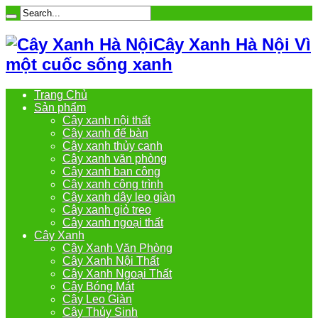
Cây Xanh Hà Nội Vì
một cuốc sống xanh
Trang Chủ
Sản phẩm
Cây xanh nội thất
Cây xanh để bàn
Cây xanh thủy canh
Cây xanh văn phòng
Cây xanh ban công
Cây xanh công trình
Cây xanh dây leo giàn
Cây xanh giỏ treo
Cây xanh ngoại thất
Cây Xanh
Cây Xanh Văn Phòng
Cây Xanh Nội Thất
Cây Xanh Ngoại Thất
Cây Bóng Mát
Cây Leo Giàn
Cây Thủy Sinh