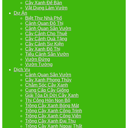
Cây Xanh Để Bàn
Vật Dụng Làm Vườn
Dự Án
Biệt Thự Nhà Phố
Cảnh Quan Đô Thị
Cảnh Quan Sân Vườn
Cây Cảnh Cho Thuê
Cây Cảnh Quà Tặng
Cây Cảnh Sự Kiện
Cây Xanh Đô Thị
Tiểu Cảnh Sân Vườn
Vườn Đứng
Vườn Tường
Dịch Vụ
Cảnh Quan Sân Vườn
Cây Xanh Phong Thủy
Chắm Sóc Cây Xanh
Cung Cấp Cây Giống
Giải Tỏa Di Dời Cây Xanh
Thi Công Hòn Non Bộ
Trồng Cây Xanh Bóng Mát
Trồng Cây Xanh Công Trình
Trồng Cây Xanh Công Viên
Trồng Cây Xanh Đại Thụ
Trồng Cây Xanh Ngoại Thất