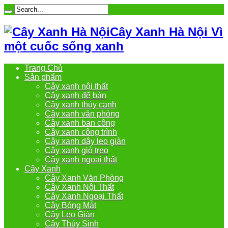
Cây Xanh Hà Nội Vì
một cuốc sống xanh
Trang Chủ
Sản phẩm
Cây xanh nội thất
Cây xanh để bàn
Cây xanh thủy canh
Cây xanh văn phòng
Cây xanh ban công
Cây xanh công trình
Cây xanh dây leo giàn
Cây xanh giỏ treo
Cây xanh ngoại thất
Cây Xanh
Cây Xanh Văn Phòng
Cây Xanh Nội Thất
Cây Xanh Ngoại Thất
Cây Bóng Mát
Cây Leo Giàn
Cây Thủy Sinh