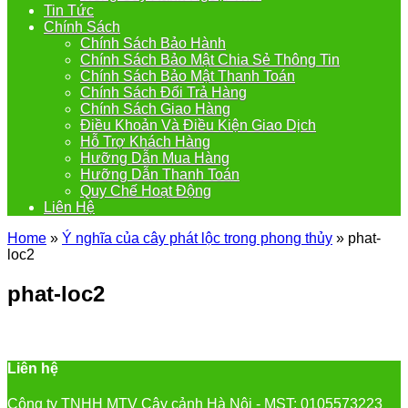
Tin Tức
Chính Sách
Chính Sách Bảo Hành
Chính Sách Bảo Mật Chia Sẻ Thông Tin
Chính Sách Bảo Mật Thanh Toán
Chính Sách Đổi Trả Hàng
Chính Sách Giao Hàng
Điều Khoản Và Điều Kiện Giao Dịch
Hỗ Trợ Khách Hàng
Hưỡng Dẫn Mua Hàng
Hưỡng Dẫn Thanh Toán
Quy Chế Hoạt Động
Liên Hệ
Home
»
Ý nghĩa của cây phát lộc trong phong thủy
»
phat-
loc2
phat-loc2
Liên hệ
Công ty TNHH MTV Cây cảnh Hà Nội - MST: 0105573223