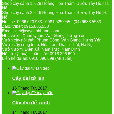
Shop cây cảnh 1: 628 Hoàng Hoa Thám, Bưởi, Tây Hồ, Hà
Nội
Shop cây cảnh 2: 616 Hoàng Hoa Thám, Bưởi, Tây Hồ, Hà
Nội
Hotline: 0966.623.933 - 0981.525.055 - (04) 6683.5533
Zalo, Viber: 0915.885.558
Email: viet@caycanhhanoi.com
Nhà vườn: Xuân Quan, Văn Giang, Hưng Yên
Vườn cây nội thất: Phụng Công, Văn Giang, Hưng Yên
Vườn cây công trình: Hòa Lạc, Thạch Thất, Hà Nội
Vườn ươm: Điền Xá, Nam Trực, Nam Định
Hỗ trợ kỹ thuật, chăm sóc: 0918.396.699
Liên hệ dự án: 0918.396.699 (Mr Tuấn)
Cây đại tứ lan
16 Tháng Tư, 2017
Cây đại đế xanh
14 Tháng Tư, 2017