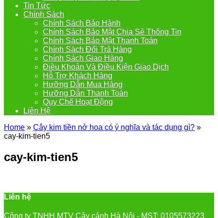
Tin Tức
Chính Sách
Chính Sách Bảo Hành
Chính Sách Bảo Mật Chia Sẻ Thông Tin
Chính Sách Bảo Mật Thanh Toán
Chính Sách Đổi Trả Hàng
Chính Sách Giao Hàng
Điều Khoản Và Điều Kiện Giao Dịch
Hỗ Trợ Khách Hàng
Hưỡng Dẫn Mua Hàng
Hưỡng Dẫn Thanh Toán
Quy Chế Hoạt Động
Liên Hệ
Home
»
Cây kim tiền nở hoa có ý nghĩa và tác dụng gì?
»
cay-kim-tien5
cay-kim-tien5
Liên hệ
Công ty TNHH MTV Cây cảnh Hà Nội - MST: 0105573223