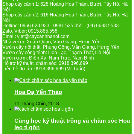
Shop cây cảnh 1: 628 Hoàng Hoa Thám, Bưởi, Tây Hồ, Hà
Nội
Shop cây cảnh 2: 616 Hoàng Hoa Thám, Bưởi, Tây Hồ, Hà
Nội
Hotline: 0966.623.933 - 0981.525.055 - (04) 6683.5533
Zalo, Viber: 0915.885.558
Email: viet@caycanhhanoi.com
Nhà vườn: Xuân Quan, Văn Giang, Hưng Yên
Vườn cây nội thất: Phụng Công, Văn Giang, Hưng Yên
Vườn cây công trình: Hòa Lạc, Thạch Thất, Hà Nội
Vườn ươm: Điền Xá, Nam Trực, Nam Định
Hỗ trợ kỹ thuật, chăm sóc: 0918.396.699
Liên hệ dự án: 0918.396.699 (Mr Tuấn)
Hoa Dạ Yến Thảo
11 Tháng Chín, 2018
Cùng học kỹ thuật trồng và chăm sóc Hoa
leo ti gôn