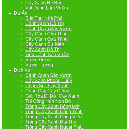
Cây Xanh Để Bàn
Vật Dụng Làm Vườn
Dự Án
Biệt Thự Nhà Phố
Cảnh Quan Đô Thị
Cảnh Quan Sân Vườn
Cây Cảnh Cho Thuê
Cây Cảnh Quà Tặng
Cây Cảnh Sự Kiện
Cây Xanh Đô Thị
Tiểu Cảnh Sân Vườn
Vườn Đứng
Vườn Tường
Dịch Vụ
Cảnh Quan Sân Vườn
Cây Xanh Phong Thủy
Chắm Sóc Cây Xanh
Cung Cấp Cây Giống
Giải Tỏa Di Dời Cây Xanh
Thi Công Hòn Non Bộ
Trồng Cây Xanh Bóng Mát
Trồng Cây Xanh Công Trình
Trồng Cây Xanh Công Viên
Trồng Cây Xanh Đại Thụ
Trồng Cây Xanh Ngoại Thất