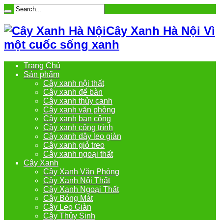
Cây Xanh Hà Nội Vì
một cuốc sống xanh
Trang Chủ
Sản phẩm
Cây xanh nội thất
Cây xanh để bàn
Cây xanh thủy canh
Cây xanh văn phòng
Cây xanh ban công
Cây xanh công trình
Cây xanh dây leo giàn
Cây xanh giỏ treo
Cây xanh ngoại thất
Cây Xanh
Cây Xanh Văn Phòng
Cây Xanh Nội Thất
Cây Xanh Ngoại Thất
Cây Bóng Mát
Cây Leo Giàn
Cây Thủy Sinh