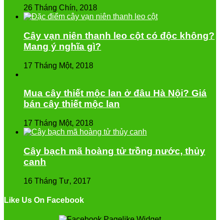
26 Tháng Chín, 2018
Cây vạn niên thanh leo cột có độc không?
Mang ý nghĩa gì?
17 Tháng Một, 2018
Mua cây thiết mộc lan ở đâu Hà Nội? Giá
bán cây thiết mộc lan
17 Tháng Một, 2018
Cây bạch mã hoàng tử trồng nước, thủy
canh
16 Tháng Tư, 2017
Like Us On Facebook