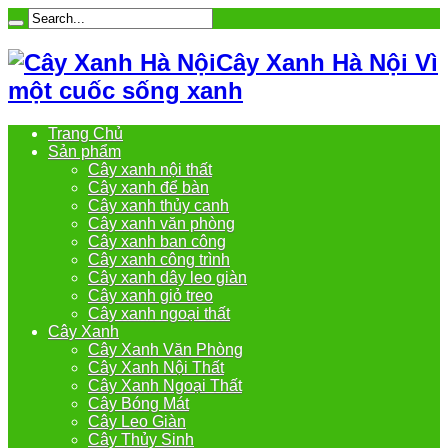
Cây Xanh Hà Nội Vì
một cuốc sống xanh
Trang Chủ
Sản phẩm
Cây xanh nội thất
Cây xanh để bàn
Cây xanh thủy canh
Cây xanh văn phòng
Cây xanh ban công
Cây xanh công trình
Cây xanh dây leo giàn
Cây xanh giỏ treo
Cây xanh ngoại thất
Cây Xanh
Cây Xanh Văn Phòng
Cây Xanh Nội Thất
Cây Xanh Ngoại Thất
Cây Bóng Mát
Cây Leo Giàn
Cây Thủy Sinh