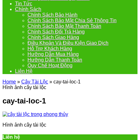
Tin Tức
Chính Sách
Chính Sách Bảo Hành
Chính Sách Bảo Mật Chia Sẻ Thông Tin
Chính Sách Bảo Mật Thanh Toán
Chính Sách Đổi Trả Hàng
Chính Sách Giao Hàng
Điều Khoản Và Điều Kiện Giao Dịch
Hỗ Trợ Khách Hàng
Hưỡng Dẫn Mua Hàng
Hưỡng Dẫn Thanh Toán
Quy Chế Hoạt Động
Liên Hệ
Home
»
Cây Tài Lộc
»
cay-tai-loc-1
Hình ảnh cây tài lộc
cay-tai-loc-1
Hình ảnh cây tài lộc
Liên hệ