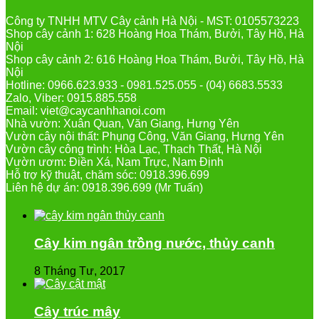
Công ty TNHH MTV Cây cảnh Hà Nội - MST: 0105573223
Shop cây cảnh 1: 628 Hoàng Hoa Thám, Bưởi, Tây Hồ, Hà
Nội
Shop cây cảnh 2: 616 Hoàng Hoa Thám, Bưởi, Tây Hồ, Hà
Nội
Hotline: 0966.623.933 - 0981.525.055 - (04) 6683.5533
Zalo, Viber: 0915.885.558
Email: viet@caycanhhanoi.com
Nhà vườn: Xuân Quan, Văn Giang, Hưng Yên
Vườn cây nội thất: Phụng Công, Văn Giang, Hưng Yên
Vườn cây công trình: Hòa Lạc, Thạch Thất, Hà Nội
Vườn ươm: Điền Xá, Nam Trực, Nam Định
Hỗ trợ kỹ thuật, chăm sóc: 0918.396.699
Liên hệ dự án: 0918.396.699 (Mr Tuấn)
Cây kim ngân trồng nước, thủy canh
8 Tháng Tư, 2017
Cây trúc mây