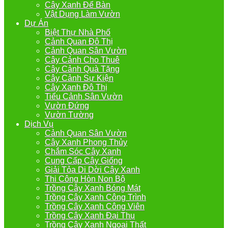
Cây Xanh Để Bàn
Vật Dụng Làm Vườn
Dự Án
Biệt Thự Nhà Phố
Cảnh Quan Đô Thị
Cảnh Quan Sân Vườn
Cây Cảnh Cho Thuê
Cây Cảnh Quà Tặng
Cây Cảnh Sự Kiện
Cây Xanh Đô Thị
Tiểu Cảnh Sân Vườn
Vườn Đứng
Vườn Tường
Dịch Vụ
Cảnh Quan Sân Vườn
Cây Xanh Phong Thủy
Chắm Sóc Cây Xanh
Cung Cấp Cây Giống
Giải Tỏa Di Dời Cây Xanh
Thi Công Hòn Non Bộ
Trồng Cây Xanh Bóng Mát
Trồng Cây Xanh Công Trình
Trồng Cây Xanh Công Viên
Trồng Cây Xanh Đại Thụ
Trồng Cây Xanh Ngoại Thất