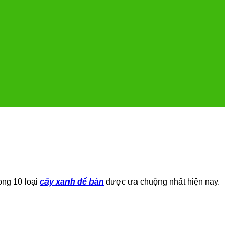
rong 10 loại
cây xanh để bàn
được ưa chuộng nhất hiện nay.