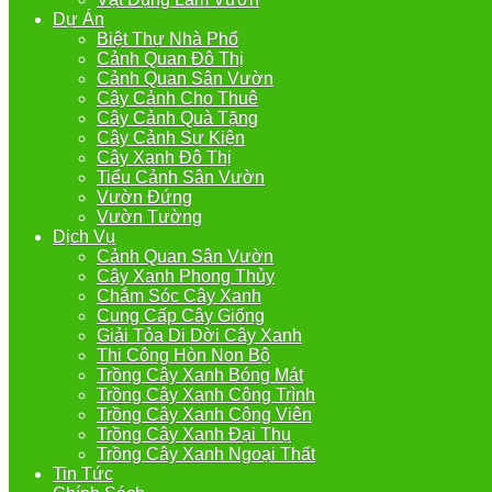
Dự Án
Biệt Thự Nhà Phố
Cảnh Quan Đô Thị
Cảnh Quan Sân Vườn
Cây Cảnh Cho Thuê
Cây Cảnh Quà Tặng
Cây Cảnh Sự Kiện
Cây Xanh Đô Thị
Tiểu Cảnh Sân Vườn
Vườn Đứng
Vườn Tường
Dịch Vụ
Cảnh Quan Sân Vườn
Cây Xanh Phong Thủy
Chắm Sóc Cây Xanh
Cung Cấp Cây Giống
Giải Tỏa Di Dời Cây Xanh
Thi Công Hòn Non Bộ
Trồng Cây Xanh Bóng Mát
Trồng Cây Xanh Công Trình
Trồng Cây Xanh Công Viên
Trồng Cây Xanh Đại Thụ
Trồng Cây Xanh Ngoại Thất
Tin Tức