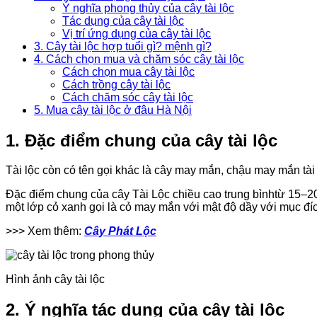
Ý nghĩa phong thủy của cây tài lộc
Tác dụng của cây tài lộc
Vị trí ứng dụng của cây tài lộc
3. Cây tài lộc hợp tuổi gì? mệnh gì?
4. Cách chọn mua và chăm sóc cây tài lộc
Cách chọn mua cây tài lộc
Cách trồng cây tài lộc
Cách chăm sóc cây tài lộc
5. Mua cây tài lộc ở đâu Hà Nội
1. Đặc điểm chung của cây tài lộc
Tài lộc còn có tên gọi khác là cây may mắn, chậu may mắn tà
Đặc điểm chung của cây Tài Lộc chiều cao trung bìnhtừ 15–2
một lớp cỏ xanh gọi là cỏ may mắn với mật độ dầy với mục đí
>>> Xem thêm:
Cây Phát Lộc
Hình ảnh cây tài lộc
2. Ý nghĩa tác dụng của cây tài lộc