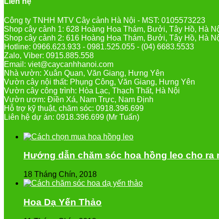
Liên hệ
Công ty TNHH MTV Cây cảnh Hà Nội - MST: 0105573223
Shop cây cảnh 1: 628 Hoàng Hoa Thám, Bưởi, Tây Hồ, Hà N
Shop cây cảnh 2: 616 Hoàng Hoa Thám, Bưởi, Tây Hồ, Hà N
Hotline: 0966.623.933 - 0981.525.055 - (04) 6683.5533
Zalo, Viber: 0915.885.558
Email: viet@caycanhhanoi.com
Nhà vườn: Xuân Quan, Văn Giang, Hưng Yên
Vườn cây nội thất: Phụng Công, Văn Giang, Hưng Yên
Vườn cây công trình: Hòa Lạc, Thạch Thất, Hà Nội
Vườn ươm: Điền Xá, Nam Trực, Nam Định
Hỗ trợ kỹ thuật, chăm sóc: 0918.396.699
Liên hệ dự án: 0918.396.699 (Mr Tuấn)
Hướng dẫn chăm sóc hoa hồng leo cho ra 
18 Tháng Chín, 2018
Hoa Dạ Yến Thảo