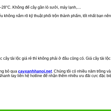
5–28°C. Không để cây gần lò sưởi, máy lạnh,…
u không nắm rõ kỹ thuật phối trộn thành phẩm, tốt nhất bạn nên
cây tài lộc giá rẻ thì không phải ở đâu cũng có. Giá cây tài l
ừng bỏ qua
cayxanhhanoi.net
. Chúng tôi có nhiều năm trồng v
anh tay liên hệ hotline để nhận thêm nhiều ưu đãi cực đặc bi