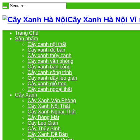
Cây Xanh Hà Nội Vì
Trang Chủ
Sản phẩm
Cây xanh nội thất
Cây xanh để bàn
Cây xanh thủy canh
Cây xanh văn phòng
Cây xanh ban công
Cây xanh công trình
Cây xanh dây leo giàn
Cây xanh giỏ treo
Cây xanh ngoại thất
Cây Xanh
Cây Xanh Văn Phòng
Cây Xanh Nội Thất
Cây Xanh Ngoại Thất
Cây Bóng Mát
Cây Leo Giàn
Cây Thủy Sinh
Cây Xanh Để Bàn
Vật Dụng Làm Vườn