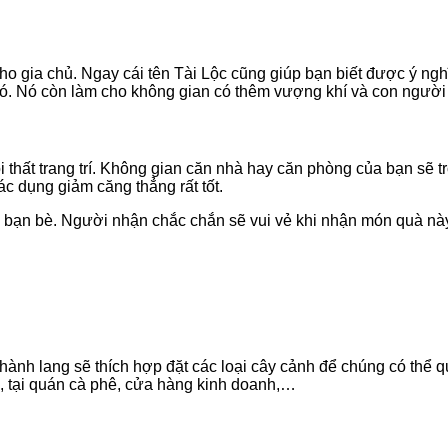
o gia chủ. Ngay cái tên Tài Lộc cũng giúp bạn biết được ý nghĩ
 nó. Nó còn làm cho không gian có thêm vượng khí và con ngườ
ội thất trang trí. Không gian căn nhà hay căn phòng của bạn sẽ 
ác dụng giảm căng thẳng rất tốt.
, bạn bè. Người nhận chắc chắn sẽ vui vẻ khi nhận món quà này
ành lang sẽ thích hợp đặt các loại cây cảnh để chúng có thể q
g, tại quán cà phê, cửa hàng kinh doanh,…