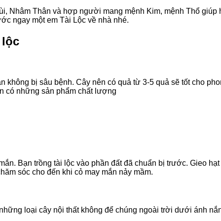
Mùi, Nhâm Thân và hợp người mang mệnh Kim, mệnh Thổ giúp họ
ước ngay một em Tài Lộc về nhà nhé.
 lộc
lặn không bị sâu bệnh. Cây nên có quả từ 3-5 quả sẽ tốt cho 
uôn có những sản phẩm chất lượng
ắn. Bạn trồng tài lộc vào phần đất đã chuẩn bị trước. Gieo hạt
 chăm sóc cho đến khi cỏ may mắn nảy mầm.
ững loại cây nội thất không để chúng ngoài trời dưới ánh nắng 