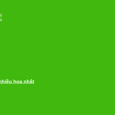
ội
ội
nhiều hoa nhất