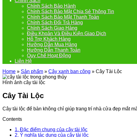
Chính Sách
Chính Sách Bảo Hành
Chính Sách Bảo Mật Chia Sẻ Thông Tin
Chính Sách Bảo Mật Thanh Toán
Chính Sách Đổi Trả Hàng
Chính Sách Giao Hàng
Điều Khoản Và Điều Kiện Giao Dịch
Hỗ Trợ Khách Hàng
Hưỡng Dẫn Mua Hàng
Hưỡng Dẫn Thanh Toán
Quy Chế Hoạt Động
Liên Hệ
Home
»
Sản phẩm
»
Cây xanh ban công
»
Cây Tài Lộc
Hình ảnh cây tài lộc
Cây Tài Lộc
Cây tài lộc để bàn không chỉ giúp trang trí nhà cửa đẹp mắt mà
Contents
1. Đặc điểm chung của cây tài lộc
2. Ý nghĩa tác dụng của cây tài lộc