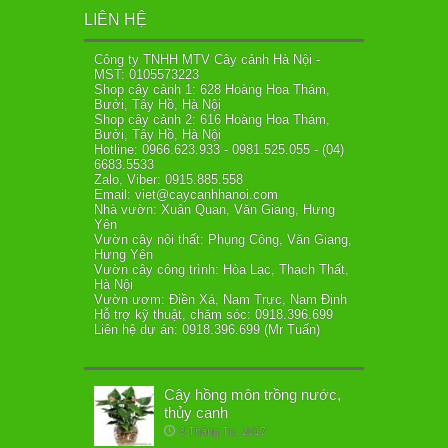
LIÊN HỆ
Công ty TNHH MTV Cây cảnh Hà Nội -
MST: 0105573223
Shop cây cảnh 1: 628 Hoàng Hoa Thám,
Bưởi, Tây Hồ, Hà Nội
Shop cây cảnh 2: 616 Hoàng Hoa Thám,
Bưởi, Tây Hồ, Hà Nội
Hotline: 0966.623.933 - 0981.525.055 - (04)
6683.5533
Zalo, Viber: 0915.885.558
Email: viet@caycanhhanoi.com
Nhà vườn: Xuân Quan, Văn Giang, Hưng
Yên
Vườn cây nội thất: Phụng Công, Văn Giang,
Hưng Yên
Vườn cây công trình: Hòa Lạc, Thạch Thất,
Hà Nội
Vườn ươm: Điền Xá, Nam Trực, Nam Định
Hỗ trợ kỹ thuật, chăm sóc: 0918.396.699
Liên hệ dự án: 0918.396.699 (Mr Tuấn)
Cây hồng môn trồng nước,
thủy canh
3 Tháng Tư, 2017