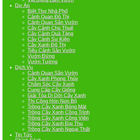
Dự Án
Biệt Thự Nhà Phố
Cảnh Quan Đô Thị
Cảnh Quan Sân Vườn
Cây Cảnh Cho Thuê
Cây Cảnh Quà Tặng
Cây Cảnh Sự Kiện
Cây Xanh Đô Thị
Tiểu Cảnh Sân Vườn
Vườn Đứng
Vườn Tường
Dịch Vụ
Cảnh Quan Sân Vườn
Cây Xanh Phong Thủy
Chắm Sóc Cây Xanh
Cung Cấp Cây Giống
Giải Tỏa Di Dời Cây Xanh
Thi Công Hòn Non Bộ
Trồng Cây Xanh Bóng Mát
Trồng Cây Xanh Công Trình
Trồng Cây Xanh Công Viên
Trồng Cây Xanh Đại Thụ
Trồng Cây Xanh Ngoại Thất
Tin Tức