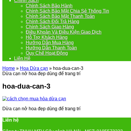
Chính Sách
Chính Sách Bảo Hành
Chính Sách Bảo Mật Chia Sẻ Thông Tin
Chính Sách Bảo Mật Thanh Toán
Chính Sách Đổi Trả Hàng
Chính Sách Giao Hàng
Điều Khoản Và Điều Kiện Giao Dịch
Hỗ Trợ Khách Hàng
Hưỡng Dẫn Mua Hàng
Hưỡng Dẫn Thanh Toán
Quy Chế Hoạt Động
Liên Hệ
Home
»
Hoa Dừa cạn
»
hoa-dua-can-3
Dừa cạn nở hoa đẹp dùng để trang trí
hoa-dua-can-3
Dừa cạn nở hoa đẹp dùng để trang trí
Liên hệ