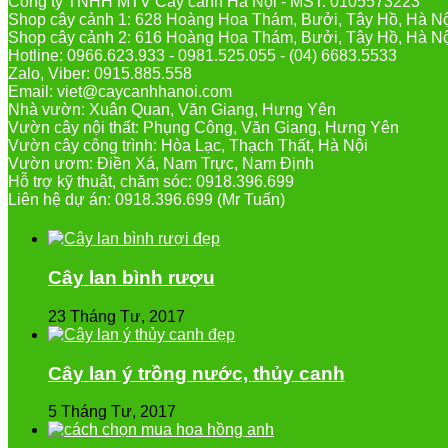
Công ty TNHH MTV Cây cảnh Hà Nội - MST: 0105573223
Shop cây cảnh 1: 628 Hoàng Hoa Thám, Bưởi, Tây Hồ, Hà N
Shop cây cảnh 2: 616 Hoàng Hoa Thám, Bưởi, Tây Hồ, Hà N
Hotline: 0966.623.933 - 0981.525.055 - (04) 6683.5533
Zalo, Viber: 0915.885.558
Email: viet@caycanhhanoi.com
Nhà vườn: Xuân Quan, Văn Giang, Hưng Yên
Vườn cây nội thất: Phụng Công, Văn Giang, Hưng Yên
Vườn cây công trình: Hòa Lạc, Thạch Thất, Hà Nội
Vườn ươm: Điền Xá, Nam Trực, Nam Định
Hỗ trợ kỹ thuật, chăm sóc: 0918.396.699
Liên hệ dự án: 0918.396.699 (Mr Tuấn)
Cây lan bình rượu
23 Tháng Tư, 2017
Cây lan ý trồng nước, thủy canh
5 Tháng Tư, 2017