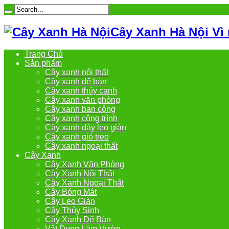
Cây Xanh Hà Nội Vì
Trang Chủ
Sản phẩm
Cây xanh nội thất
Cây xanh để bàn
Cây xanh thủy canh
Cây xanh văn phòng
Cây xanh ban công
Cây xanh công trình
Cây xanh dây leo giàn
Cây xanh giỏ treo
Cây xanh ngoại thất
Cây Xanh
Cây Xanh Văn Phòng
Cây Xanh Nội Thất
Cây Xanh Ngoại Thất
Cây Bóng Mát
Cây Leo Giàn
Cây Thủy Sinh
Cây Xanh Để Bàn
Vật Dụng Làm Vườn