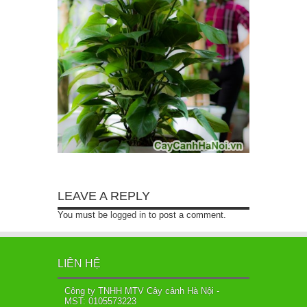
LEAVE A REPLY
You must be
logged in
to post a comment.
LIÊN HỆ
Công ty TNHH MTV Cây cảnh Hà Nội -
MST: 0105573223