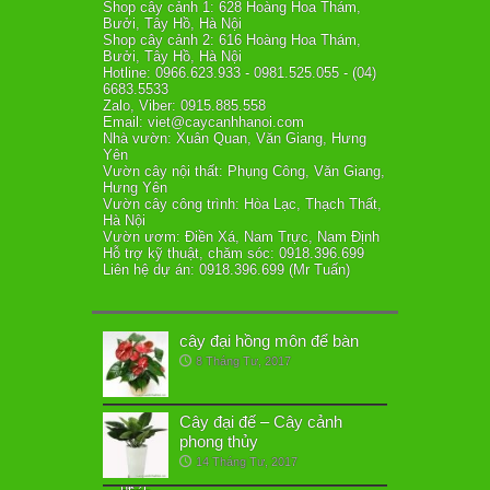
Shop cây cảnh 1: 628 Hoàng Hoa Thám,
Bưởi, Tây Hồ, Hà Nội
Shop cây cảnh 2: 616 Hoàng Hoa Thám,
Bưởi, Tây Hồ, Hà Nội
Hotline: 0966.623.933 - 0981.525.055 - (04)
6683.5533
Zalo, Viber: 0915.885.558
Email: viet@caycanhhanoi.com
Nhà vườn: Xuân Quan, Văn Giang, Hưng
Yên
Vườn cây nội thất: Phụng Công, Văn Giang,
Hưng Yên
Vườn cây công trình: Hòa Lạc, Thạch Thất,
Hà Nội
Vườn ươm: Điền Xá, Nam Trực, Nam Định
Hỗ trợ kỹ thuật, chăm sóc: 0918.396.699
Liên hệ dự án: 0918.396.699 (Mr Tuấn)
cây đại hồng môn để bàn
8 Tháng Tư, 2017
Cây đại đế – Cây cảnh
phong thủy
14 Tháng Tư, 2017