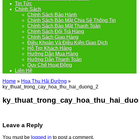
Tin Tức
Chính Sách
Chính Sách Bảo Hành
Chính Sách Bảo Mật Chia Sẻ Thông Tin
Chính Sách Bảo Mật Thanh Toán
Chính Sách Đổi Trả Hàng
Chính Sách Giao Hàng
Điều Khoản Và Điều Kiện Giao Dịch
Hỗ Trợ Khách Hàng
Hưỡng Dẫn Mua Hàng
Hưỡng Dẫn Thanh Toán
Quy Chế Hoạt Động
Liên Hệ
Home
»
Hoa Thu Hải Đường
»
ky_thuat_trong_cay_hoa_thu_hai_duong_2
ky_thuat_trong_cay_hoa_thu_hai_du
Leave a Reply
You must be
logged in
to post a comment.