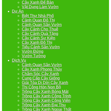
Cây Xanh Để Bàn
Vật Dụng Làm Vườn
Dự Án
Biệt Thự Nhà Phố
Cảnh Quan Đô Thị
Cảnh Quan Sân Vườn
Cây Cảnh Cho Thuê
Cây Cảnh Quà Tặng
Cây Cảnh Sự Kiện
Cây Xanh Đô Thị
Tiểu Cảnh Sân Vườn
Vườn Đứng
Vườn Tường
Dịch Vụ
Cảnh Quan Sân Vườn
Cây Xanh Phong Thủy
Chắm Sóc Cây Xanh
Cung Cấp Cây Giống
Giải Tỏa Di Dời Cây Xanh
Thi Công Hòn Non Bộ
Trồng Cây Xanh Bóng Mát
Trồng Cây Xanh Công Trình
Trồng Cây Xanh Công Viên
Trồng Cây Xanh Đại Thụ
Trồng Cây Xanh Ngoại Thất