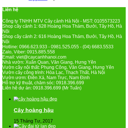
Liên hệ
Công ty TNHH MTV Cây cảnh Hà Nội - MST: 0105573223
Shop cây cảnh 1: 628 Hoàng Hoa Thám, Bưởi, Tây Hồ, Hà
Nội
Shop cây cảnh 2: 616 Hoàng Hoa Thám, Bưởi, Tây Hồ, Hà
Nội
Hotline: 0966.623.933 - 0981.525.055 - (04) 6683.5533
Zalo, Viber: 0915.885.558
Email: viet@caycanhhanoi.com
Nhà vườn: Xuân Quan, Văn Giang, Hưng Yên
Vườn cây nội thất: Phụng Công, Văn Giang, Hưng Yên
Vườn cây công trình: Hòa Lạc, Thạch Thất, Hà Nội
Vườn ươm: Điền Xá, Nam Trực, Nam Định
Hỗ trợ kỹ thuật, chăm sóc: 0918.396.699
Liên hệ dự án: 0918.396.699 (Mr Tuấn)
Cây hoàng hậu
15 Tháng Tư, 2017