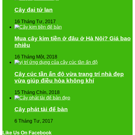
Cây đại tứ lan
16 Tháng Tư, 2017
Mua cây kim tiền ở đâu ở Hà Nội? Giá bao
nhiêu
16 Tháng Một, 2018
Cây cúc tần ấn độ vừa trang trí nhà đẹp
vừa giúp điều hòa không khí
15 Tháng Chín, 2018
Cây phát tài để bàn
6 Tháng Tư, 2017
Like Us On Facebook