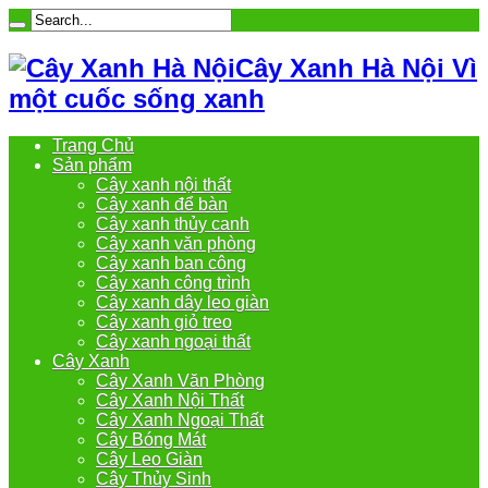
Cây Xanh Hà Nội Vì
một cuốc sống xanh
Trang Chủ
Sản phẩm
Cây xanh nội thất
Cây xanh để bàn
Cây xanh thủy canh
Cây xanh văn phòng
Cây xanh ban công
Cây xanh công trình
Cây xanh dây leo giàn
Cây xanh giỏ treo
Cây xanh ngoại thất
Cây Xanh
Cây Xanh Văn Phòng
Cây Xanh Nội Thất
Cây Xanh Ngoại Thất
Cây Bóng Mát
Cây Leo Giàn
Cây Thủy Sinh