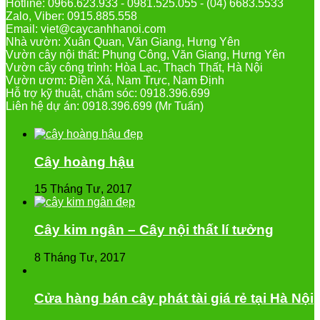
Hotline: 0966.623.933 - 0981.525.055 - (04) 6683.5533
Zalo, Viber: 0915.885.558
Email: viet@caycanhhanoi.com
Nhà vườn: Xuân Quan, Văn Giang, Hưng Yên
Vườn cây nội thất: Phụng Công, Văn Giang, Hưng Yên
Vườn cây công trình: Hòa Lạc, Thạch Thất, Hà Nội
Vườn ươm: Điền Xá, Nam Trực, Nam Định
Hỗ trợ kỹ thuật, chăm sóc: 0918.396.699
Liên hệ dự án: 0918.396.699 (Mr Tuấn)
Cây hoàng hậu
15 Tháng Tư, 2017
Cây kim ngân – Cây nội thất lí tưởng
8 Tháng Tư, 2017
Cửa hàng bán cây phát tài giá rẻ tại Hà Nội