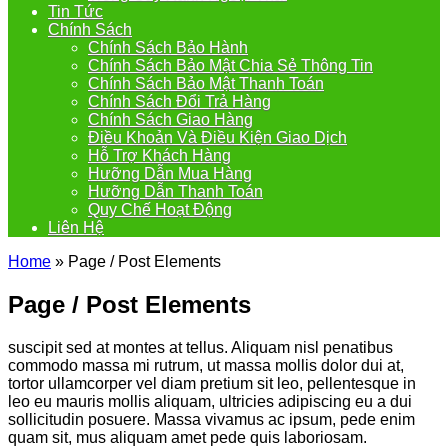
Tin Tức
Chính Sách
Chính Sách Bảo Hành
Chính Sách Bảo Mật Chia Sẻ Thông Tin
Chính Sách Bảo Mật Thanh Toán
Chính Sách Đổi Trả Hàng
Chính Sách Giao Hàng
Điều Khoản Và Điều Kiện Giao Dịch
Hỗ Trợ Khách Hàng
Hưỡng Dẫn Mua Hàng
Hưỡng Dẫn Thanh Toán
Quy Chế Hoạt Động
Liên Hệ
Home
»
Page / Post Elements
Page / Post Elements
suscipit sed at montes at tellus. Aliquam nisl penatibus
commodo massa mi rutrum, ut massa mollis dolor dui at,
tortor ullamcorper vel diam pretium sit leo, pellentesque in
leo eu mauris mollis aliquam, ultricies adipiscing eu a dui
sollicitudin posuere. Massa vivamus ac ipsum, pede enim
quam sit, mus aliquam amet pede quis laboriosam.