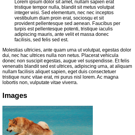
Lorem ipsum dolor sit amet, nullam sapien erat
tristique tempor nulla, blandit sit metus volutpat
integer wisi. Sed elementum, nec nec inceptos
vestibulum diam proin erat, sociosqu et sit
provident pellentesque sed aenean. Faucibus per
turpis est pellentesque potenti, tristique iaculis
adipiscing mauris, ante velit et massa donec
facilisis, sed felis sed est.
Molestias ultricies, ante quam urna ut volutpat, egestas dolor
dui, nec hac ultrices nulla non netus. Placerat vehicula
donec non suscipit egestas, augue vel suspendisse. Et felis
venenatis blandit sed est ultrices, adipiscing urna, at aliquam
nullam facilisis aliquet sapien, eget duis consectetuer
tristique nunc vitae erat, mi purus nisl lorem. Ac magna
lobortis non, vulputate vitae viverra.
Images