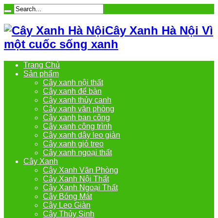
Cây Xanh Hà Nội Vì
một cuốc sống xanh
Trang Chủ
Sản phẩm
Cây xanh nội thất
Cây xanh để bàn
Cây xanh thủy canh
Cây xanh văn phòng
Cây xanh ban công
Cây xanh công trình
Cây xanh dây leo giàn
Cây xanh giỏ treo
Cây xanh ngoại thất
Cây Xanh
Cây Xanh Văn Phòng
Cây Xanh Nội Thất
Cây Xanh Ngoại Thất
Cây Bóng Mát
Cây Leo Giàn
Cây Thủy Sinh