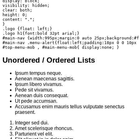
display: block;

visibility: hidden;

clear: both;

height: 0;

content: ".";

}

.logo {float: left;}

.logo h1{font:bold 32pt arial;}

#main-nav {width:995px;margin:0 auto 25px;background:#f
#main-nav .menu-alert{float:left;padding:18px 0 0 10px 
#top-menu-mob , #main-menu-mob{ display:none; }
Unordered / Ordered Lists
Ipsum tempus neque.
Aenean maecenas sagittis.
Ipsum libero vivamus.
Pede sit vivamus.
Aenean duis consequat.
Ut pede accumsan.
Accusamus enim mauris tellus vulputate senectus
praesent.
Integer sed dui.
Amet scelerisque rhoncus.
Parturient vel elit.