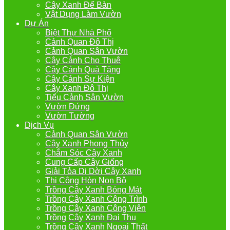
Cây Xanh Để Bàn
Vật Dụng Làm Vườn
Dự Án
Biệt Thự Nhà Phố
Cảnh Quan Đô Thị
Cảnh Quan Sân Vườn
Cây Cảnh Cho Thuê
Cây Cảnh Quà Tặng
Cây Cảnh Sự Kiện
Cây Xanh Đô Thị
Tiểu Cảnh Sân Vườn
Vườn Đứng
Vườn Tường
Dịch Vụ
Cảnh Quan Sân Vườn
Cây Xanh Phong Thủy
Chắm Sóc Cây Xanh
Cung Cấp Cây Giống
Giải Tỏa Di Dời Cây Xanh
Thi Công Hòn Non Bộ
Trồng Cây Xanh Bóng Mát
Trồng Cây Xanh Công Trình
Trồng Cây Xanh Công Viên
Trồng Cây Xanh Đại Thụ
Trồng Cây Xanh Ngoại Thất