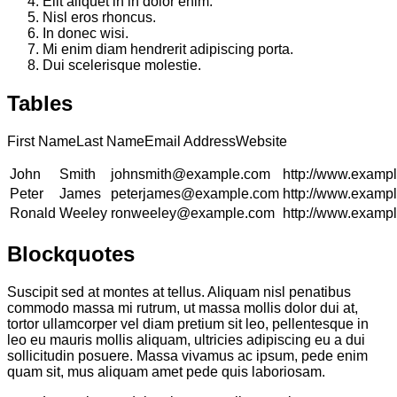
Elit aliquet in in dolor enim.
Nisl eros rhoncus.
In donec wisi.
Mi enim diam hendrerit adipiscing porta.
Dui scelerisque molestie.
Tables
First NameLast NameEmail AddressWebsite
John
Smith
johnsmith@example.com
http://www.examp
Peter
James
peterjames@example.com
http://www.examp
Ronald
Weeley
ronweeley@example.com
http://www.examp
Blockquotes
Suscipit sed at montes at tellus. Aliquam nisl penatibus
commodo massa mi rutrum, ut massa mollis dolor dui at,
tortor ullamcorper vel diam pretium sit leo, pellentesque in
leo eu mauris mollis aliquam, ultricies adipiscing eu a dui
sollicitudin posuere. Massa vivamus ac ipsum, pede enim
quam sit, mus aliquam amet pede quis laboriosam.