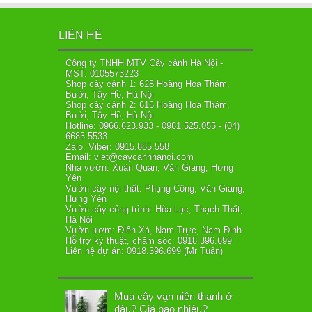
LIÊN HỆ
Công ty TNHH MTV Cây cảnh Hà Nội -
MST: 0105573223
Shop cây cảnh 1: 628 Hoàng Hoa Thám,
Bưởi, Tây Hồ, Hà Nội
Shop cây cảnh 2: 616 Hoàng Hoa Thám,
Bưởi, Tây Hồ, Hà Nội
Hotline: 0966.623.933 - 0981.525.055 - (04)
6683.5533
Zalo, Viber: 0915.885.558
Email: viet@caycanhhanoi.com
Nhà vườn: Xuân Quan, Văn Giang, Hưng
Yên
Vườn cây nội thất: Phụng Công, Văn Giang,
Hưng Yên
Vườn cây công trình: Hòa Lạc, Thạch Thất,
Hà Nội
Vườn ươm: Điền Xá, Nam Trực, Nam Định
Hỗ trợ kỹ thuật, chăm sóc: 0918.396.699
Liên hệ dự án: 0918.396.699 (Mr Tuấn)
Mua cây vạn niên thanh ở
đâu? Giá bao nhiêu?