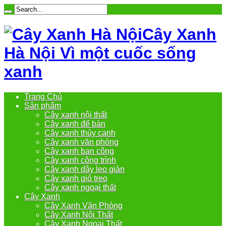
Cây Xanh
Hà Nội Vì một cuốc sống
xanh
Trang Chủ
Sản phẩm
Cây xanh nội thất
Cây xanh để bàn
Cây xanh thủy canh
Cây xanh văn phòng
Cây xanh ban công
Cây xanh công trình
Cây xanh dây leo giàn
Cây xanh giỏ treo
Cây xanh ngoại thất
Cây Xanh
Cây Xanh Văn Phòng
Cây Xanh Nội Thất
Cây Xanh Ngoại Thất