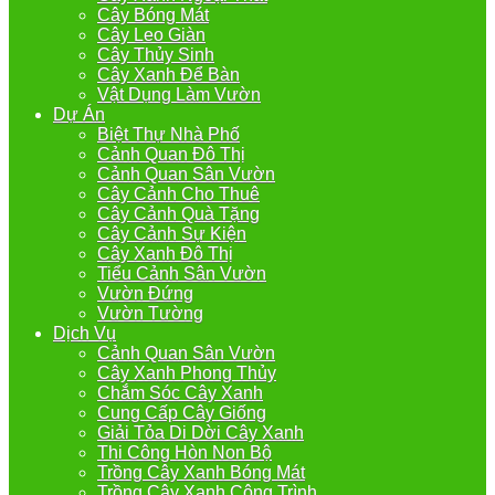
Cây Bóng Mát
Cây Leo Giàn
Cây Thủy Sinh
Cây Xanh Để Bàn
Vật Dụng Làm Vườn
Dự Án
Biệt Thự Nhà Phố
Cảnh Quan Đô Thị
Cảnh Quan Sân Vườn
Cây Cảnh Cho Thuê
Cây Cảnh Quà Tặng
Cây Cảnh Sự Kiện
Cây Xanh Đô Thị
Tiểu Cảnh Sân Vườn
Vườn Đứng
Vườn Tường
Dịch Vụ
Cảnh Quan Sân Vườn
Cây Xanh Phong Thủy
Chắm Sóc Cây Xanh
Cung Cấp Cây Giống
Giải Tỏa Di Dời Cây Xanh
Thi Công Hòn Non Bộ
Trồng Cây Xanh Bóng Mát
Trồng Cây Xanh Công Trình