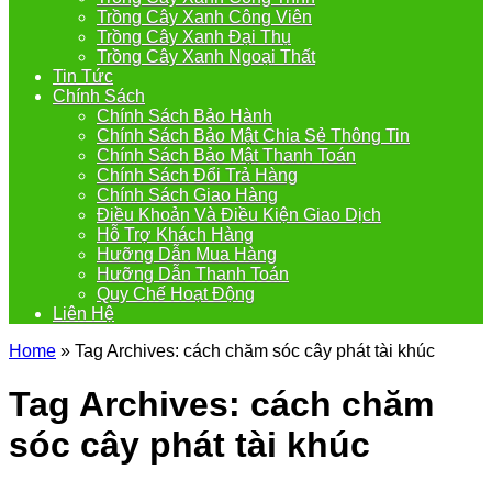
Trồng Cây Xanh Công Viên
Trồng Cây Xanh Đại Thụ
Trồng Cây Xanh Ngoại Thất
Tin Tức
Chính Sách
Chính Sách Bảo Hành
Chính Sách Bảo Mật Chia Sẻ Thông Tin
Chính Sách Bảo Mật Thanh Toán
Chính Sách Đổi Trả Hàng
Chính Sách Giao Hàng
Điều Khoản Và Điều Kiện Giao Dịch
Hỗ Trợ Khách Hàng
Hưỡng Dẫn Mua Hàng
Hưỡng Dẫn Thanh Toán
Quy Chế Hoạt Động
Liên Hệ
Home
»
Tag Archives: cách chăm sóc cây phát tài khúc
Tag Archives:
cách chăm
sóc cây phát tài khúc