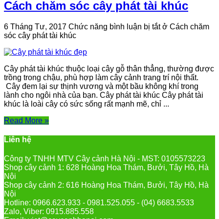
Cách chăm sóc cây phát tài khúc
6 Tháng Tư, 2017
Chức năng bình luận bị tắt
ở Cách chăm
sóc cây phát tài khúc
Cây phát tài khúc thuộc loại cây gỗ thân thẳng, thường được
trồng trong chậu, phù hợp làm cây cảnh trang trí nội thất.
Cây đem lại sự thịnh vương và một bầu không khí trong
lành cho ngôi nhà của bạn. Cây phát tài khúc Cây phát tài
khúc là loài cây có sức sống rất mạnh mẽ, chỉ ...
Read More »
Liên hệ
Công ty TNHH MTV Cây cảnh Hà Nội - MST: 0105573223
Shop cây cảnh 1: 628 Hoàng Hoa Thám, Bưởi, Tây Hồ, Hà
Nội
Shop cây cảnh 2: 616 Hoàng Hoa Thám, Bưởi, Tây Hồ, Hà
Nội
Hotline: 0966.623.933 - 0981.525.055 - (04) 6683.5533
Zalo, Viber: 0915.885.558