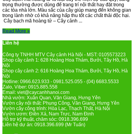
trọng thường được dùng để trang trí nội thất hay đặt trong
các tòa nhà lớn. Màu sắc của cây giúp mang đến không gian
trong lành nhờ có khả năng hấp thu tốt các chất thải độc hại.
Cây bạch mã hoàng tử – Cây cảnh ...
Read More »
Liên hệ
Công ty TNHH MTV Cây cảnh Hà Nội - MST: 0105573223
Shop cây cảnh 1: 628 Hoàng Hoa Thám, Bưởi, Tây Hồ, Hà
Nội
Shop cây cảnh 2: 616 Hoàng Hoa Thám, Bưởi, Tây Hồ, Hà
Nội
Hotline: 0966.623.933 - 0981.525.055 - (04) 6683.5533
Zalo, Viber: 0915.885.558
Email: viet@caycanhhanoi.com
Nhà vườn: Xuân Quan, Văn Giang, Hưng Yên
Vườn cây nội thất: Phụng Công, Văn Giang, Hưng Yên
Vườn cây công trình: Hòa Lạc, Thạch Thất, Hà Nội
Vườn ươm: Điền Xá, Nam Trực, Nam Định
Hỗ trợ kỹ thuật, chăm sóc: 0918.396.699
Liên hệ dự án: 0918.396.699 (Mr Tuấn)