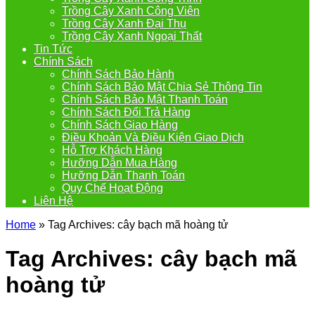
Trồng Cây Xanh Công Viên
Trồng Cây Xanh Đại Thụ
Trồng Cây Xanh Ngoại Thất
Tin Tức
Chính Sách
Chính Sách Bảo Hành
Chính Sách Bảo Mật Chia Sẻ Thông Tin
Chính Sách Bảo Mật Thanh Toán
Chính Sách Đổi Trả Hàng
Chính Sách Giao Hàng
Điều Khoản Và Điều Kiện Giao Dịch
Hỗ Trợ Khách Hàng
Hưỡng Dẫn Mua Hàng
Hưỡng Dẫn Thanh Toán
Quy Chế Hoạt Động
Liên Hệ
Home
»
Tag Archives: cây bạch mã hoàng tử
Tag Archives:
cây bạch mã
hoàng tử