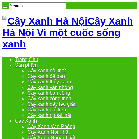
Cây Xanh
Hà Nội Vì một cuốc sống
xanh
Trang Chủ
Sản phẩm
Cây xanh nội thất
Cây xanh để bàn
Cây xanh thủy canh
Cây xanh văn phòng
Cây xanh ban công
Cây xanh công trình
Cây xanh dây leo giàn
Cây xanh giỏ treo
Cây xanh ngoại thất
Cây Xanh
Cây Xanh Văn Phòng
Cây Xanh Nội Thất
Cây Xanh Ngoại Thất