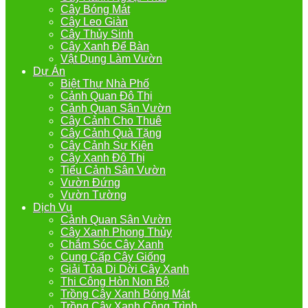
Cây Bóng Mát
Cây Leo Giàn
Cây Thủy Sinh
Cây Xanh Để Bàn
Vật Dụng Làm Vườn
Dự Án
Biệt Thự Nhà Phố
Cảnh Quan Đô Thị
Cảnh Quan Sân Vườn
Cây Cảnh Cho Thuê
Cây Cảnh Quà Tặng
Cây Cảnh Sự Kiện
Cây Xanh Đô Thị
Tiểu Cảnh Sân Vườn
Vườn Đứng
Vườn Tường
Dịch Vụ
Cảnh Quan Sân Vườn
Cây Xanh Phong Thủy
Chắm Sóc Cây Xanh
Cung Cấp Cây Giống
Giải Tỏa Di Dời Cây Xanh
Thi Công Hòn Non Bộ
Trồng Cây Xanh Bóng Mát
Trồng Cây Xanh Công Trình