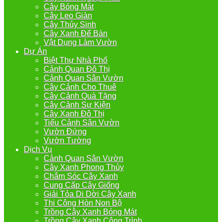
Cây Bóng Mát
Cây Leo Giàn
Cây Thủy Sinh
Cây Xanh Để Bàn
Vật Dụng Làm Vườn
Dự Án
Biệt Thự Nhà Phố
Cảnh Quan Đô Thị
Cảnh Quan Sân Vườn
Cây Cảnh Cho Thuê
Cây Cảnh Quà Tặng
Cây Cảnh Sự Kiện
Cây Xanh Đô Thị
Tiểu Cảnh Sân Vườn
Vườn Đứng
Vườn Tường
Dịch Vụ
Cảnh Quan Sân Vườn
Cây Xanh Phong Thủy
Chắm Sóc Cây Xanh
Cung Cấp Cây Giống
Giải Tỏa Di Dời Cây Xanh
Thi Công Hòn Non Bộ
Trồng Cây Xanh Bóng Mát
Trồng Cây Xanh Công Trình