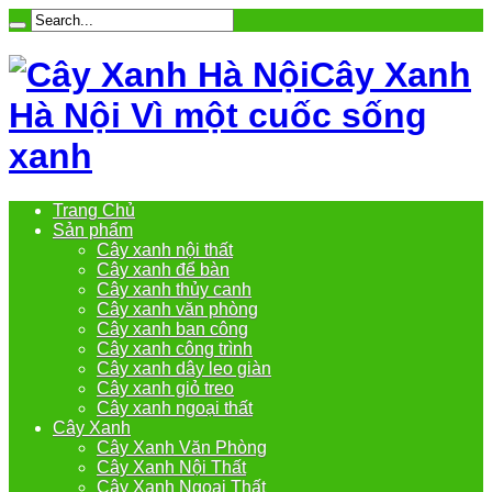
Cây Xanh
Hà Nội Vì một cuốc sống
xanh
Trang Chủ
Sản phẩm
Cây xanh nội thất
Cây xanh để bàn
Cây xanh thủy canh
Cây xanh văn phòng
Cây xanh ban công
Cây xanh công trình
Cây xanh dây leo giàn
Cây xanh giỏ treo
Cây xanh ngoại thất
Cây Xanh
Cây Xanh Văn Phòng
Cây Xanh Nội Thất
Cây Xanh Ngoại Thất