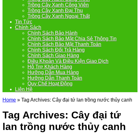
Trồng Cây Xanh Công Viên
Trồng Cây Xanh Đại Thụ
Trồng Cây Xanh Ngoại Thất
Tin Tức
Chính Sách
Chính Sách Bảo Hành
Chính Sách Bảo Mật Chia Sẻ Thông Tin
Chính Sách Bảo Mật Thanh Toán
Chính Sách Đổi Trả Hàng
Chính Sách Giao Hàng
Điều Khoản Và Điều Kiện Giao Dịch
Hỗ Trợ Khách Hàng
Hưỡng Dẫn Mua Hàng
Hưỡng Dẫn Thanh Toán
Quy Chế Hoạt Động
Liên Hệ
Home
»
Tag Archives: Cây đại tứ lan trồng nước thủy canh
Tag Archives:
Cây đại tứ
lan trồng nước thủy canh