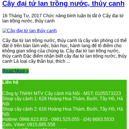
Cây đại tứ lan trồng nước, thủy canh
16 Tháng Tư, 2017
Chức năng bình luận bị tắt
ở Cây đại tứ
lan trồng nước, thủy canh
Cây đại tứ lan trồng nước, thủy canh là cây văn phòng có thể
đặt ở trên bàn làm việc, bàn học, hành lang để tô điểm cho
không gian sống của chúng ta. Cây đại tứ lan trồng nước,
thủy canh Đặc điểm nhận biết cây đại tứ lan trồng nước, thủy
canh Là loại cây thân bụi, thích ...
Read More »
Liên hệ
Công ty TNHH MTV Cây cảnh Hà Nội - MST: 0105573223
Shop cây cảnh 1: 628 Hoàng Hoa Thám, Bưởi, Tây Hồ, Hà
Nội
Shop cây cảnh 2: 616 Hoàng Hoa Thám, Bưởi, Tây Hồ, Hà
Nội
Hotline: 0966.623.933 - 0981.525.055 - (04) 6683.5533
Zalo, Viber: 0915.885.558