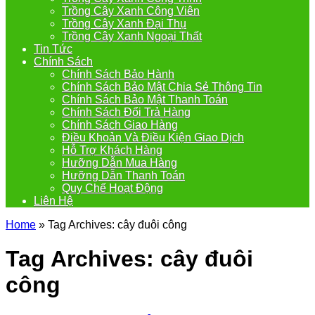
Trồng Cây Xanh Công Viên
Trồng Cây Xanh Đại Thụ
Trồng Cây Xanh Ngoại Thất
Tin Tức
Chính Sách
Chính Sách Bảo Hành
Chính Sách Bảo Mật Chia Sẻ Thông Tin
Chính Sách Bảo Mật Thanh Toán
Chính Sách Đổi Trả Hàng
Chính Sách Giao Hàng
Điều Khoản Và Điều Kiện Giao Dịch
Hỗ Trợ Khách Hàng
Hưỡng Dẫn Mua Hàng
Hưỡng Dẫn Thanh Toán
Quy Chế Hoạt Động
Liên Hệ
Home
»
Tag Archives: cây đuôi công
Tag Archives:
cây đuôi
công