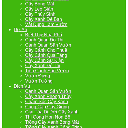
Cây Bóng Mát
Cây Leo Giàn
Cây Thủy Sinh
Cây Xanh Để Bàn
Vật Dụng Làm Vườn
Dự Án
Biệt Thự Nhà Phố
Cảnh Quan Đô Thị
Cảnh Quan Sân Vườn
Cây Cảnh Cho Thuê
Cây Cảnh Quà Tặng
Cây Cảnh Sự Kiện
Cây Xanh Đô Thị
Tiểu Cảnh Sân Vườn
Vườn Đứng
Vườn Tường
Dịch Vụ
Cảnh Quan Sân Vườn
Cây Xanh Phong Thủy
Chắm Sóc Cây Xanh
Cung Cấp Cây Giống
Giải Tỏa Di Dời Cây Xanh
Thi Công Hòn Non Bộ
Trồng Cây Xanh Bóng Mát
Trồng Cây Xanh Công Trình