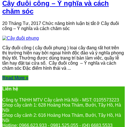
Cây đuôi công – Ý nghĩa và cách
chăm sóc
20 Tháng Tư, 2017
Chức năng bình luận bị tắt
ở Cây đuôi
công – Ý nghĩa và cách chăm sóc
Cây đuôi công ( cây đuôi phụng ) loại cây đang rất hot trên
thị trường hiện nay bởi ngoại hình độc đáo và ý nghĩa phong
thủy tốt. Thường được dùng trang trí bàn làm việc, quầy lễ
tân hay đặt tại cửa sổ. Cây đuôi công – Ý nghĩa và cách
chăm sóc Đặc điểm hình thái và ...
Read More »
Liên hệ
Công ty TNHH MTV Cây cảnh Hà Nội - MST: 0105573223
Shop cây cảnh 1: 628 Hoàng Hoa Thám, Bưởi, Tây Hồ, Hà
Nội
Shop cây cảnh 2: 616 Hoàng Hoa Thám, Bưởi, Tây Hồ, Hà
Nội
Hotline: 0966.623.933 - 0981.525.055 - (04) 6683.5533