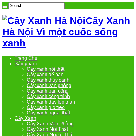
Cây Xanh
Hà Nội Vì một cuốc sống
xanh
Trang Chủ
Sản phẩm
Cây xanh nội thất
Cây xanh để bàn
Cây xanh thủy canh
Cây xanh văn phòng
Cây xanh ban công
Cây xanh công trình
Cây xanh dây leo giàn
Cây xanh giỏ treo
Cây xanh ngoại thất
Cây Xanh
Cây Xanh Văn Phòng
Cây Xanh Nội Thất
Cây Xanh Ngoại Thất