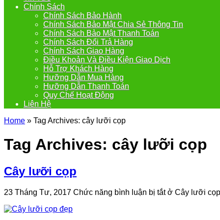
Chính Sách
Chính Sách Bảo Hành
Chính Sách Bảo Mật Chia Sẻ Thông Tin
Chính Sách Bảo Mật Thanh Toán
Chính Sách Đổi Trả Hàng
Chính Sách Giao Hàng
Điều Khoản Và Điều Kiện Giao Dịch
Hỗ Trợ Khách Hàng
Hưỡng Dẫn Mua Hàng
Hưỡng Dẫn Thanh Toán
Quy Chế Hoạt Động
Liên Hệ
Home
»
Tag Archives: cây lưỡi cọp
Tag Archives:
cây lưỡi cọp
Cây lưỡi cọp
23 Tháng Tư, 2017
Chức năng bình luận bị tắt
ở Cây lưỡi cọ