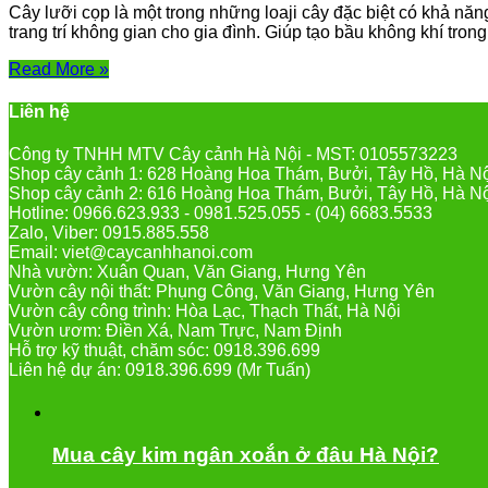
Cây lưỡi cọp là một trong những loaji cây đặc biệt có khả năn
trang trí không gian cho gia đình. Giúp tạo bầu không khí trong 
Read More »
Liên hệ
Công ty TNHH MTV Cây cảnh Hà Nội - MST: 0105573223
Shop cây cảnh 1: 628 Hoàng Hoa Thám, Bưởi, Tây Hồ, Hà N
Shop cây cảnh 2: 616 Hoàng Hoa Thám, Bưởi, Tây Hồ, Hà N
Hotline: 0966.623.933 - 0981.525.055 - (04) 6683.5533
Zalo, Viber: 0915.885.558
Email: viet@caycanhhanoi.com
Nhà vườn: Xuân Quan, Văn Giang, Hưng Yên
Vườn cây nội thất: Phụng Công, Văn Giang, Hưng Yên
Vườn cây công trình: Hòa Lạc, Thạch Thất, Hà Nội
Vườn ươm: Điền Xá, Nam Trực, Nam Định
Hỗ trợ kỹ thuật, chăm sóc: 0918.396.699
Liên hệ dự án: 0918.396.699 (Mr Tuấn)
Mua cây kim ngân xoắn ở đâu Hà Nội?