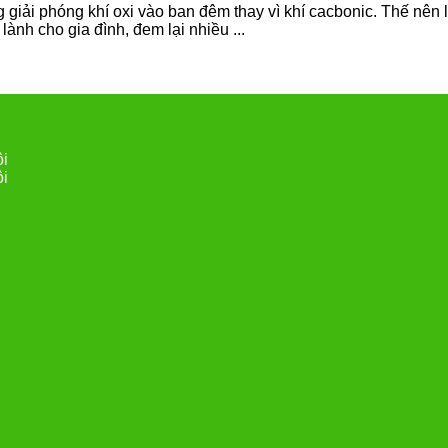
g giải phóng khí oxi vào ban đêm thay vì khí cacbonic. Thế nên
lành cho gia đình, đem lại nhiều ...
ội
ội