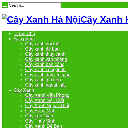
Cây Xanh 
Trang Chủ
Sản phẩm
Cây xanh nội thất
Cây xanh để bàn
Cây xanh thủy canh
Cây xanh văn phòng
Cây xanh ban công
Cây xanh công trình
Cây xanh dây leo giàn
Cây xanh giỏ treo
Cây xanh ngoại thất
Cây Xanh
Cây Xanh Văn Phòng
Cây Xanh Nội Thất
Cây Xanh Ngoại Thất
Cây Bóng Mát
Cây Leo Giàn
Cây Thủy Sinh
Cây Xanh Để Bàn