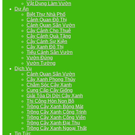
Vật Dụng Làm Vườn
Dự Án
Biệt Thự Nhà Phố
Cảnh Quan Đô Thị
Cảnh Quan Sân Vườn
Cây Cảnh Cho Thuê
Cây Cảnh Quà Tặng
Cây Cảnh Sự Kiện
Cây Xanh Đô Thị
Tiểu Cảnh Sân Vườn
Vườn Đứng
Vườn Tường
Dịch Vụ
Cảnh Quan Sân Vườn
Cây Xanh Phong Thủy
Chắm Sóc Cây Xanh
Cung Cấp Cây Giống
Giải Tỏa Di Dời Cây Xanh
Thi Công Hòn Non Bộ
Trồng Cây Xanh Bóng Mát
Trồng Cây Xanh Công Trình
Trồng Cây Xanh Công Viên
Trồng Cây Xanh Đại Thụ
Trồng Cây Xanh Ngoại Thất
Tin Tức