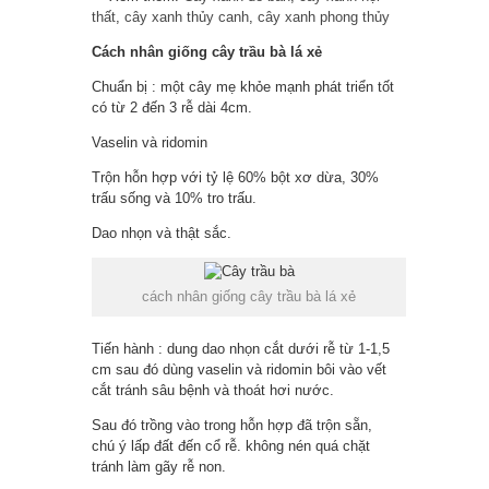
thất
,
cây xanh thủy canh
,
cây xanh phong thủy
Cách nhân giống cây trầu bà lá xẻ
Chuẩn bị : một cây mẹ khỏe mạnh phát triển tốt
có từ 2 đến 3 rễ dài 4cm.
Vaselin và ridomin
Trộn hỗn hợp với tỷ lệ 60% bột xơ dừa, 30%
trấu sống và 10% tro trấu.
Dao nhọn và thật sắc.
cách nhân giống cây trầu bà lá xẻ
Tiến hành : dung dao nhọn cắt dưới rễ từ 1-1,5
cm sau đó dùng vaselin và ridomin bôi vào vết
cắt tránh sâu bệnh và thoát hơi nước.
Sau đó trồng vào trong hỗn hợp đã trộn sẵn,
chú ý lấp đất đến cổ rễ. không nén quá chặt
tránh làm gãy rễ non.