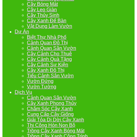
Cây Bóng Mát
Cây Leo Giàn
Cây Thủy Sinh
Cây Xanh Để Bàn
Vật Dụng Làm Vườn
Dự Án
Biệt Thự Nhà Phố
Cảnh Quan Đô Thị
Cảnh Quan Sân Vườn
Cây Cảnh Cho Thuê
Cây Cảnh Quà Tặng
Cây Cảnh Sự Kiện
Cây Xanh Đô Thị
Tiểu Cảnh Sân Vườn
Vườn Đứng
Vườn Tường
Dịch Vụ
Cảnh Quan Sân Vườn
Cây Xanh Phong Thủy
Chắm Sóc Cây Xanh
Cung Cấp Cây Giống
Giải Tỏa Di Dời Cây Xanh
Thi Công Hòn Non Bộ
Trồng Cây Xanh Bóng Mát
Trồng Cây Xanh Công Trình