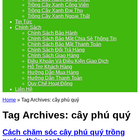
Trồng Cây Xanh Công Viên
Trồng Cây Xanh Đại Thụ
Trồng Cây Xanh Ngoại Thất
Tin Tức
Chính Sách
Chính Sách Bảo Hành
Chính Sách Bảo Mật Chia Sẻ Thông Tin
Chính Sách Bảo Mật Thanh Toán
Chính Sách Đổi Trả Hàng
Chính Sách Giao Hàng
Điều Khoản Và Điều Kiện Giao Dịch
Hỗ Trợ Khách Hàng
Hưỡng Dẫn Mua Hàng
Hưỡng Dẫn Thanh Toán
Quy Chế Hoạt Động
Liên Hệ
Home
»
Tag Archives: cây phú quý
Tag Archives:
cây phú quý
Cách chăm sóc cây phú quý trồng