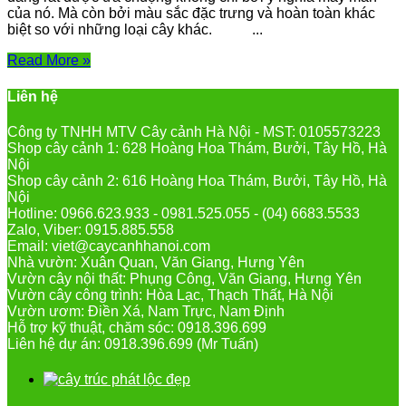
của nó. Mà còn bởi màu sắc đặc trưng và hoàn toàn khác
biệt so với những loại cây khác. ...
Read More »
Liên hệ
Công ty TNHH MTV Cây cảnh Hà Nội - MST: 0105573223
Shop cây cảnh 1: 628 Hoàng Hoa Thám, Bưởi, Tây Hồ, Hà
Nội
Shop cây cảnh 2: 616 Hoàng Hoa Thám, Bưởi, Tây Hồ, Hà
Nội
Hotline: 0966.623.933 - 0981.525.055 - (04) 6683.5533
Zalo, Viber: 0915.885.558
Email: viet@caycanhhanoi.com
Nhà vườn: Xuân Quan, Văn Giang, Hưng Yên
Vườn cây nội thất: Phụng Công, Văn Giang, Hưng Yên
Vườn cây công trình: Hòa Lạc, Thạch Thất, Hà Nội
Vườn ươm: Điền Xá, Nam Trực, Nam Định
Hỗ trợ kỹ thuật, chăm sóc: 0918.396.699
Liên hệ dự án: 0918.396.699 (Mr Tuấn)