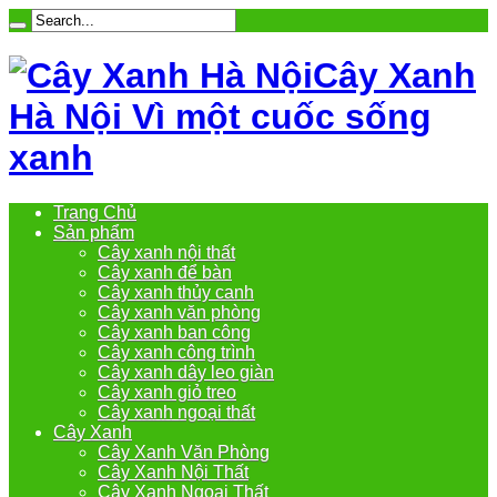
Cây Xanh
Hà Nội Vì một cuốc sống
xanh
Trang Chủ
Sản phẩm
Cây xanh nội thất
Cây xanh để bàn
Cây xanh thủy canh
Cây xanh văn phòng
Cây xanh ban công
Cây xanh công trình
Cây xanh dây leo giàn
Cây xanh giỏ treo
Cây xanh ngoại thất
Cây Xanh
Cây Xanh Văn Phòng
Cây Xanh Nội Thất
Cây Xanh Ngoại Thất