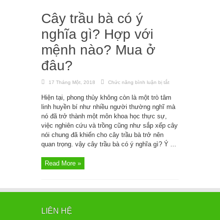
Cây trầu bà có ý
nghĩa gì? Hợp với
mệnh nào? Mua ở
đâu?
17 Tháng Một, 2018
Chức năng bình luận bị tắt
ở
Cây
trầu
Hiện tại, phong thủy không còn là một trò tâm
bà
có
linh huyền bí như nhiều người thường nghĩ mà
ý
nghĩa
nó đã trở thành một môn khoa học thực sự,
gì?
việc nghiên cứu và trồng cũng như sắp xếp cây
Hợp
với
nói chung đã khiến cho cây trầu bà trở nên
mệnh
nào?
quan trọng. vậy cây trầu bà có ý nghĩa gì? Ý ...
Mua
ở
đâu?
Read More »
LIÊN HỆ