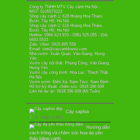
Công ty TNHH MTV Cây cảnh Hà Nội -
MST: 0105573223
Shop cây cảnh 1: 628 Hoàng Hoa Thám,
Bưởi, Tây Hồ, Hà Nội
Shop cây cảnh 2: 616 Hoàng Hoa Thám,
Bưởi, Tây Hồ, Hà Nội
Hotline: 0966.623.933 - 0981.525.055 - (04)
6683.5533
Zalo, Viber: 0915.885.558
Email: viet@caycanhhanoi.com
Nhà vườn: Xuân Quan, Văn Giang, Hưng
Yên
Vườn cây nội thất: Phụng Công, Văn Giang,
Hưng Yên
Vườn cây công trình: Hòa Lạc, Thạch Thất,
Hà Nội
Vườn ươm: Điền Xá, Nam Trực, Nam Định
Hỗ trợ kỹ thuật, chăm sóc: 0918.396.699
Liên hệ dự án: 0918.396.699 (Mr Tuấn)
Cây saphia
24 Tháng Tư, 2017
Hướng dẫn
cách trồng và chăm sóc hoa dạ yến
thảo bằng cành