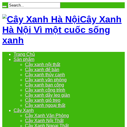
Cây Xanh
Hà Nội Vì một cuốc sống
xanh
Trang Chủ
Sản phẩm
Cây xanh nội thất
Cây xanh để bàn
Cây xanh thủy canh
Cây xanh văn phòng
Cây xanh ban công
Cây xanh công trình
Cây xanh dây leo giàn
Cây xanh giỏ treo
Cây xanh ngoại thất
Cây Xanh
Cây Xanh Văn Phòng
Cây Xanh Nội Thất
Cây Xanh Ngoại Thất