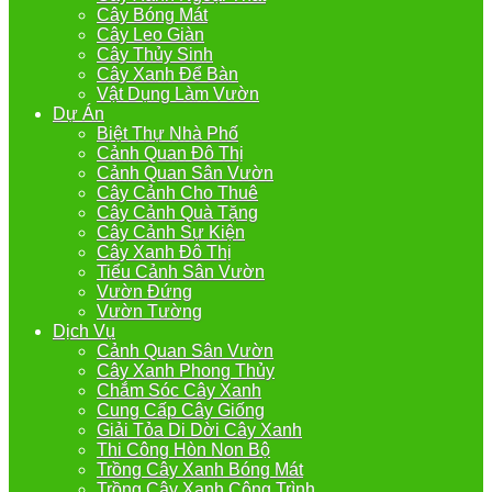
Cây Bóng Mát
Cây Leo Giàn
Cây Thủy Sinh
Cây Xanh Để Bàn
Vật Dụng Làm Vườn
Dự Án
Biệt Thự Nhà Phố
Cảnh Quan Đô Thị
Cảnh Quan Sân Vườn
Cây Cảnh Cho Thuê
Cây Cảnh Quà Tặng
Cây Cảnh Sự Kiện
Cây Xanh Đô Thị
Tiểu Cảnh Sân Vườn
Vườn Đứng
Vườn Tường
Dịch Vụ
Cảnh Quan Sân Vườn
Cây Xanh Phong Thủy
Chắm Sóc Cây Xanh
Cung Cấp Cây Giống
Giải Tỏa Di Dời Cây Xanh
Thi Công Hòn Non Bộ
Trồng Cây Xanh Bóng Mát
Trồng Cây Xanh Công Trình