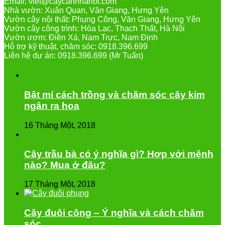
Email: viet@caycanhhanoi.com
Nhà vườn: Xuân Quan, Văn Giang, Hưng Yên
Vườn cây nội thất: Phụng Công, Văn Giang, Hưng Yên
Vườn cây công trình: Hòa Lạc, Thạch Thất, Hà Nội
Vườn ươm: Điền Xá, Nam Trực, Nam Định
Hỗ trợ kỹ thuật, chăm sóc: 0918.396.699
Liên hệ dự án: 0918.396.699 (Mr Tuấn)
Bật mí cách trồng và chăm sóc cây kim
ngân ra hoa
16 Tháng Một, 2018
Cây trầu bà có ý nghĩa gì? Hợp với mệnh
nào? Mua ở đâu?
17 Tháng Một, 2018
Cây đuôi công – Ý nghĩa và cách chăm
sóc