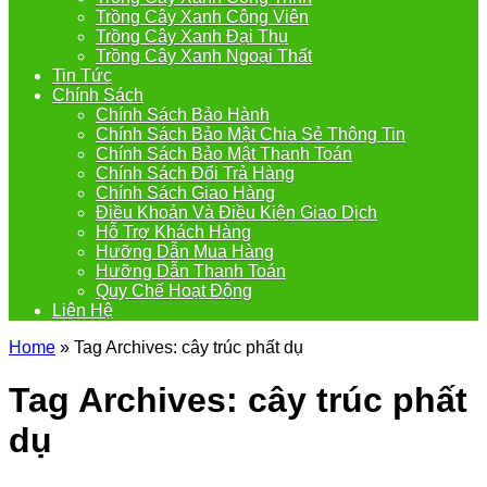
Trồng Cây Xanh Công Viên
Trồng Cây Xanh Đại Thụ
Trồng Cây Xanh Ngoại Thất
Tin Tức
Chính Sách
Chính Sách Bảo Hành
Chính Sách Bảo Mật Chia Sẻ Thông Tin
Chính Sách Bảo Mật Thanh Toán
Chính Sách Đổi Trả Hàng
Chính Sách Giao Hàng
Điều Khoản Và Điều Kiện Giao Dịch
Hỗ Trợ Khách Hàng
Hưỡng Dẫn Mua Hàng
Hưỡng Dẫn Thanh Toán
Quy Chế Hoạt Động
Liên Hệ
Home
»
Tag Archives: cây trúc phất dụ
Tag Archives:
cây trúc phất
dụ