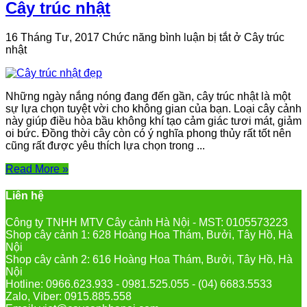
Cây trúc nhật
16 Tháng Tư, 2017
Chức năng bình luận bị tắt
ở Cây trúc
nhật
Những ngày nắng nóng đang đến gần, cây trúc nhật là một
sự lựa chọn tuyệt vời cho không gian của bạn. Loại cây cảnh
này giúp điều hòa bầu không khí tạo cảm giác tươi mát, giảm
oi bức. Đồng thời cây còn có ý nghĩa phong thủy rất tốt nên
cũng rất được yêu thích lựa chọn trong ...
Read More »
Liên hệ
Công ty TNHH MTV Cây cảnh Hà Nội - MST: 0105573223
Shop cây cảnh 1: 628 Hoàng Hoa Thám, Bưởi, Tây Hồ, Hà
Nội
Shop cây cảnh 2: 616 Hoàng Hoa Thám, Bưởi, Tây Hồ, Hà
Nội
Hotline: 0966.623.933 - 0981.525.055 - (04) 6683.5533
Zalo, Viber: 0915.885.558