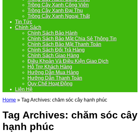
Trồng Cây Xanh Công Viên
Trồng Cây Xanh Đại Thụ
Trồng Cây Xanh Ngoại Thất
Tin Tức
Chính Sách
Chính Sách Bảo Hành
Chính Sách Bảo Mật Chia Sẻ Thông Tin
Chính Sách Bảo Mật Thanh Toán
Chính Sách Đổi Trả Hàng
Chính Sách Giao Hàng
Điều Khoản Và Điều Kiện Giao Dịch
Hỗ Trợ Khách Hàng
Hưỡng Dẫn Mua Hàng
Hưỡng Dẫn Thanh Toán
Quy Chế Hoạt Động
Liên Hệ
Home
»
Tag Archives: chăm sóc cây hạnh phúc
Tag Archives:
chăm sóc cây
hạnh phúc