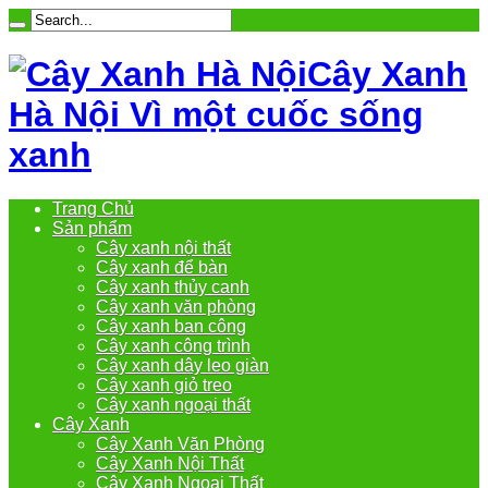
Cây Xanh
Hà Nội Vì một cuốc sống
xanh
Trang Chủ
Sản phẩm
Cây xanh nội thất
Cây xanh để bàn
Cây xanh thủy canh
Cây xanh văn phòng
Cây xanh ban công
Cây xanh công trình
Cây xanh dây leo giàn
Cây xanh giỏ treo
Cây xanh ngoại thất
Cây Xanh
Cây Xanh Văn Phòng
Cây Xanh Nội Thất
Cây Xanh Ngoại Thất