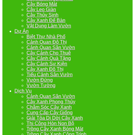
Cây Bóng Mát
Cây Leo Giàn
Cây Thủy Sinh
Cây Xanh Để Bàn
Vật Dụng Làm Vườn
Dự Án
Biệt Thự Nhà Phố
Cảnh Quan Đô Thị
Cảnh Quan Sân Vườn
Cây Cảnh Cho Thuê
Cây Cảnh Quà Tặng
Cây Cảnh Sự Kiện
Cây Xanh Đô Thị
Tiểu Cảnh Sân Vườn
Vườn Đứng
Vườn Tường
Dịch Vụ
Cảnh Quan Sân Vườn
Cây Xanh Phong Thủy
Chắm Sóc Cây Xanh
Cung Cấp Cây Giống
Giải Tỏa Di Dời Cây Xanh
Thi Công Hòn Non Bộ
Trồng Cây Xanh Bóng Mát
Trồng Cây Xanh Công Trình