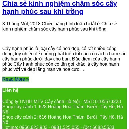
Chia sẻ kinh nghiệm chăm sóc cây
hạnh phúc sau khi trồng
3 Tháng Một, 2018
Chức năng bình luận bị tắt
ở Chia sẻ
kinh nghiệm chăm sóc cây hạnh phúc sau khi trồng
Cây hạnh phúc là loại cây có hoa đẹp, có rất nhiều công
dụng, tuy nhiên để chúng phát triển tốt cần có cách chăm sóc
cây hạnh phúc dưới đây cho bạn. Đặc điểm của cây hạnh
phúc Cây hạnh phúc còn có tên gọi khác là cây hoa hạnh
phúc với vẻ đẹp lãng mạn và hoa cực ...
Read More »
Liên hệ
Công ty TNHH MTV Cây cảnh Hà Nội - MST: 0105573223
Shop cây cảnh 1: 628 Hoàng Hoa Thám, Bưởi, Tây Hồ, Hà
Nội
Shop cây cảnh 2: 616 Hoàng Hoa Thám, Bưởi, Tây Hồ, Hà
Nội
Hotline: 0966.623.933 - 0981.525.055 - (04) 6683.5533