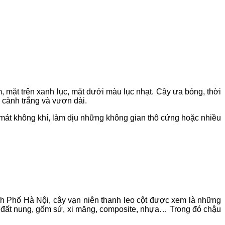
m, mặt trên xanh lục, mặt dưới màu lục nhạt. Cây ưa bóng, thời
, cành trắng và vươn dài.
m mát không khí, làm dịu những không gian thô cứng hoặc nhiều
nh Phố Hà Nội, cây vạn niên thanh leo cột được xem là những
ư đất nung, gốm sứ, xi măng, composite, nhựa… Trong đó chậu