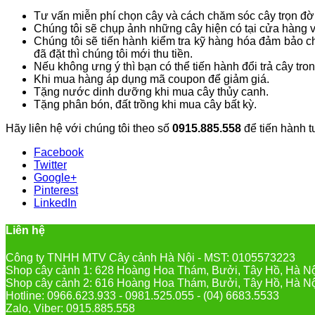
Tư vấn miễn phí chọn cây và cách chăm sóc cây trọn đời
Chúng tôi sẽ chụp ảnh những cây hiện có tại cửa hàng 
Chúng tôi sẽ tiến hành kiểm tra kỹ hàng hóa đảm bảo 
đã đặt thì chúng tôi mới thu tiền.
Nếu không ưng ý thì bạn có thể tiến hành đổi trả cây tro
Khi mua hàng áp dụng mã coupon để giảm giá.
Tặng nước dinh dưỡng khi mua cây thủy canh.
Tặng phân bón, đất trồng khi mua cây bất kỳ.
Hãy liên hệ với chúng tôi theo số
0915.885.558
để tiến hành t
Facebook
Twitter
Google+
Pinterest
LinkedIn
Liên hệ
Công ty TNHH MTV Cây cảnh Hà Nội - MST: 0105573223
Shop cây cảnh 1: 628 Hoàng Hoa Thám, Bưởi, Tây Hồ, Hà N
Shop cây cảnh 2: 616 Hoàng Hoa Thám, Bưởi, Tây Hồ, Hà N
Hotline: 0966.623.933 - 0981.525.055 - (04) 6683.5533
Zalo, Viber: 0915.885.558