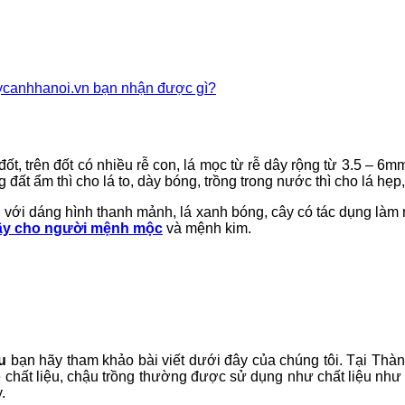
aycanhhanoi.vn bạn nhận được gì?
đốt, trên đốt có nhiều rễ con, lá mọc từ rễ dây rộng từ 3.5 – 6m
 đất ẩm thì cho lá to, dày bóng, trồng trong nước thì cho lá hẹp
rụ, với dáng hình thanh mảnh, lá xanh bóng, cây có tác dụng là
ây cho người mệnh mộc
và mệnh kim.
u
bạn hãy tham khảo bài viết dưới đây của chúng tôi. Tại Thà
về chất liệu, chậu trồng thường được sử dụng như chất liệu nh
.