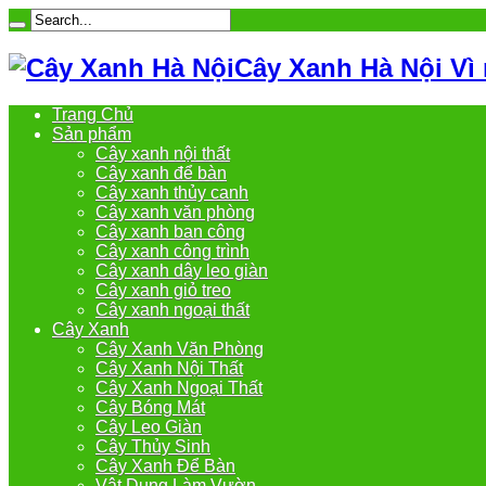
Cây Xanh Hà Nội Vì
Trang Chủ
Sản phẩm
Cây xanh nội thất
Cây xanh để bàn
Cây xanh thủy canh
Cây xanh văn phòng
Cây xanh ban công
Cây xanh công trình
Cây xanh dây leo giàn
Cây xanh giỏ treo
Cây xanh ngoại thất
Cây Xanh
Cây Xanh Văn Phòng
Cây Xanh Nội Thất
Cây Xanh Ngoại Thất
Cây Bóng Mát
Cây Leo Giàn
Cây Thủy Sinh
Cây Xanh Để Bàn
Vật Dụng Làm Vườn