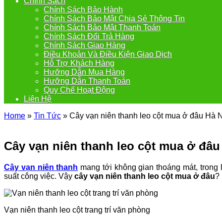
Chính Sách
Chính Sách Bảo Hành
Chính Sách Bảo Mật Chia Sẻ Thông Tin
Chính Sách Bảo Mật Thanh Toán
Chính Sách Đổi Trả Hàng
Chính Sách Giao Hàng
Điều Khoản Và Điều Kiện Giao Dịch
Hỗ Trợ Khách Hàng
Hưỡng Dẫn Mua Hàng
Hưỡng Dẫn Thanh Toán
Quy Chế Hoạt Động
Liên Hệ
Home
»
Tin Tức
»
Cây vạn niên thanh leo cột mua ở đâu Hà 
Cây vạn niên thanh leo cột mua ở đâu
Cây vạn niên thanh
mang tới không gian thoáng mát, trong l
suất công việc. Vậy
cây vạn niên thanh leo cột mua ở đâu
?
Vạn niên thanh leo cột trang trí văn phòng