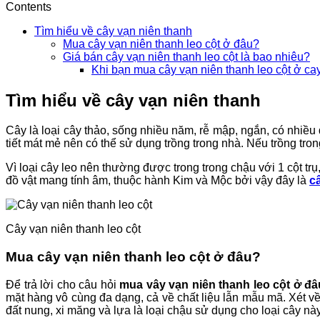
Contents
Tìm hiểu về cây vạn niên thanh
Mua cây vạn niên thanh leo cột ở đâu?
Giá bán cây vạn niên thanh leo cột là bao nhiêu?
Khi bạn mua cây vạn niên thanh leo cột ở c
Tìm hiểu về cây vạn niên thanh
Cây là loại cây thảo, sống nhiều năm, rễ mập, ngắn, có nhiều 
tiết mát mẻ nên có thể sử dụng trồng trong nhà. Nếu trồng trong
Vì loại cây leo nên thường được trong trong chậu với 1 cột t
đồ vật mang tính âm, thuộc hành Kim và Mộc bởi vậy đây là
c
Cây vạn niên thanh leo cột
Mua cây vạn niên thanh leo cột ở đâu?
Để trả lời cho câu hỏi
mua vây vạn niên thanh leo cột ở đâ
mặt hàng vô cùng đa dạng, cả về chất liệu lẫn mẫu mã. Xét 
đất nung, xi măng và lựa là loại chậu sử dụng cho loại cây này