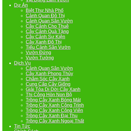
Dự Án
Biệt Thự Nhà Phố
Cảnh Quan Đô Thị
Cảnh Quan Sân Vườn
Cây Cảnh Cho Thuê
Cây Cảnh Quà Tặng
Cây Cảnh Sự Kiện
Cây Xanh Đô Thị
Tiểu Cảnh Sân Vườn
Vườn Đứng
Vườn Tường
Dịch Vụ
Cảnh Quan Sân Vườn
Cây Xanh Phong Thủy
Chắm Sóc Cây Xanh
Cung Cấp Cây Giống
Giải Tỏa Di Dời Cây Xanh
Thi Công Hòn Non Bộ
Trồng Cây Xanh Bóng Mát
Trồng Cây Xanh Công Trình
Trồng Cây Xanh Công Viên
Trồng Cây Xanh Đại Thụ
Trồng Cây Xanh Ngoại Thất
Tin Tức