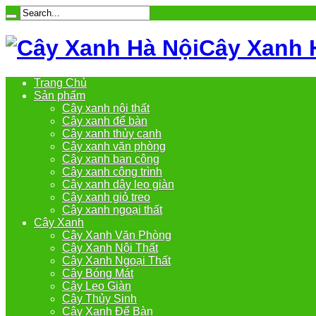
Cây Xanh 
Trang Chủ
Sản phẩm
Cây xanh nội thất
Cây xanh để bàn
Cây xanh thủy canh
Cây xanh văn phòng
Cây xanh ban công
Cây xanh công trình
Cây xanh dây leo giàn
Cây xanh giỏ treo
Cây xanh ngoại thất
Cây Xanh
Cây Xanh Văn Phòng
Cây Xanh Nội Thất
Cây Xanh Ngoại Thất
Cây Bóng Mát
Cây Leo Giàn
Cây Thủy Sinh
Cây Xanh Để Bàn