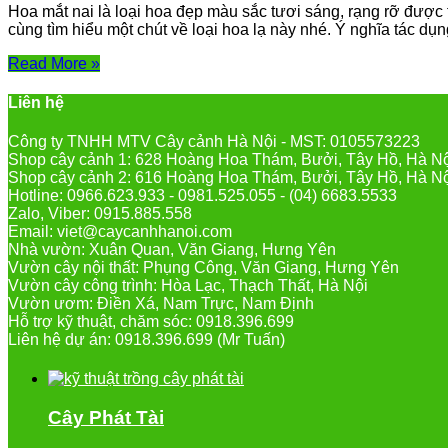
Hoa mắt nai là loại hoa đẹp màu sắc tươi sáng, rạng rỡ được t
cùng tìm hiểu một chút về loại hoa lạ này nhé. Ý nghĩa tác dụn
Read More »
Liên hệ
Công ty TNHH MTV Cây cảnh Hà Nội - MST: 0105573223
Shop cây cảnh 1: 628 Hoàng Hoa Thám, Bưởi, Tây Hồ, Hà N
Shop cây cảnh 2: 616 Hoàng Hoa Thám, Bưởi, Tây Hồ, Hà N
Hotline: 0966.623.933 - 0981.525.055 - (04) 6683.5533
Zalo, Viber: 0915.885.558
Email: viet@caycanhhanoi.com
Nhà vườn: Xuân Quan, Văn Giang, Hưng Yên
Vườn cây nội thất: Phụng Công, Văn Giang, Hưng Yên
Vườn cây công trình: Hòa Lạc, Thạch Thất, Hà Nội
Vườn ươm: Điền Xá, Nam Trực, Nam Định
Hỗ trợ kỹ thuật, chăm sóc: 0918.396.699
Liên hệ dự án: 0918.396.699 (Mr Tuấn)
Cây Phát Tài