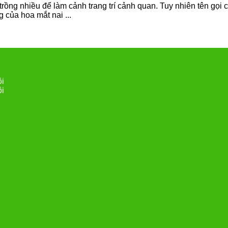
rồng nhiều để làm cảnh trang trí cảnh quan. Tuy nhiên tên gọi 
g của hoa mắt nai ...
ội
ội