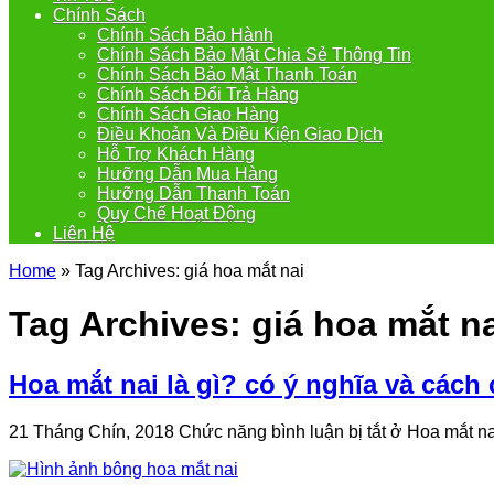
Chính Sách
Chính Sách Bảo Hành
Chính Sách Bảo Mật Chia Sẻ Thông Tin
Chính Sách Bảo Mật Thanh Toán
Chính Sách Đổi Trả Hàng
Chính Sách Giao Hàng
Điều Khoản Và Điều Kiện Giao Dịch
Hỗ Trợ Khách Hàng
Hưỡng Dẫn Mua Hàng
Hưỡng Dẫn Thanh Toán
Quy Chế Hoạt Động
Liên Hệ
Home
»
Tag Archives: giá hoa mắt nai
Tag Archives:
giá hoa mắt n
Hoa mắt nai là gì? có ý nghĩa và các
21 Tháng Chín, 2018
Chức năng bình luận bị tắt
ở Hoa mắt nai