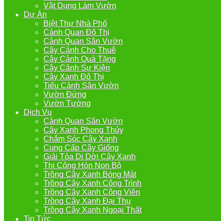
Vật Dụng Làm Vườn
Dự Án
Biệt Thự Nhà Phố
Cảnh Quan Đô Thị
Cảnh Quan Sân Vườn
Cây Cảnh Cho Thuê
Cây Cảnh Quà Tặng
Cây Cảnh Sự Kiện
Cây Xanh Đô Thị
Tiểu Cảnh Sân Vườn
Vườn Đứng
Vườn Tường
Dịch Vụ
Cảnh Quan Sân Vườn
Cây Xanh Phong Thủy
Chắm Sóc Cây Xanh
Cung Cấp Cây Giống
Giải Tỏa Di Dời Cây Xanh
Thi Công Hòn Non Bộ
Trồng Cây Xanh Bóng Mát
Trồng Cây Xanh Công Trình
Trồng Cây Xanh Công Viên
Trồng Cây Xanh Đại Thụ
Trồng Cây Xanh Ngoại Thất
Tin Tức