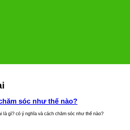
ai
h chăm sóc như thế nào?
 là gì? có ý nghĩa và cách chăm sóc như thế nào?