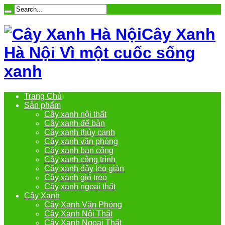
Cây Xanh
Hà Nội Vì một cuốc sống
xanh
Trang Chủ
Sản phẩm
Cây xanh nội thất
Cây xanh để bàn
Cây xanh thủy canh
Cây xanh văn phòng
Cây xanh ban công
Cây xanh công trình
Cây xanh dây leo giàn
Cây xanh giỏ treo
Cây xanh ngoại thất
Cây Xanh
Cây Xanh Văn Phòng
Cây Xanh Nội Thất
Cây Xanh Ngoại Thất