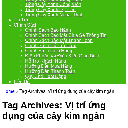
Trồng Cây Xanh Công Viên
Trồng Cây Xanh Đại Thụ
Trồng Cây Xanh Ngoại Thất
Tin Tức
Chính Sách
Chính Sách Bảo Hành
Chính Sách Bảo Mật Chia Sẻ Thông Tin
Chính Sách Bảo Mật Thanh Toán
Chính Sách Đổi Trả Hàng
Chính Sách Giao Hàng
Điều Khoản Và Điều Kiện Giao Dịch
Hỗ Trợ Khách Hàng
Hưỡng Dẫn Mua Hàng
Hưỡng Dẫn Thanh Toán
Quy Chế Hoạt Động
Liên Hệ
Home
»
Tag Archives: Vị trí ứng dụng của cây kim ngân
Tag Archives:
Vị trí ứng
dụng của cây kim ngân