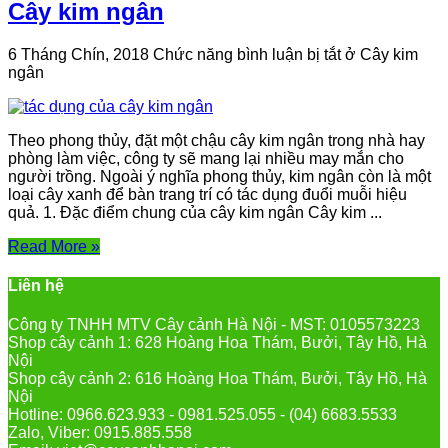
Cây kim ngân
6 Tháng Chín, 2018
Chức năng bình luận bị tắt
ở Cây kim
ngân
Theo phong thủy, đặt một chậu cây kim ngân trong nhà hay
phòng làm việc, công ty sẽ mang lại nhiều may mắn cho
người trồng. Ngoài ý nghĩa phong thủy, kim ngân còn là một
loại cây xanh để bàn trang trí có tác dụng đuổi muỗi hiệu
quả. 1. Đặc điểm chung của cây kim ngân Cây kim ...
Read More »
Liên hệ
Công ty TNHH MTV Cây cảnh Hà Nội - MST: 0105573223
Shop cây cảnh 1: 628 Hoàng Hoa Thám, Bưởi, Tây Hồ, Hà
Nội
Shop cây cảnh 2: 616 Hoàng Hoa Thám, Bưởi, Tây Hồ, Hà
Nội
Hotline: 0966.623.933 - 0981.525.055 - (04) 6683.5533
Zalo, Viber: 0915.885.558