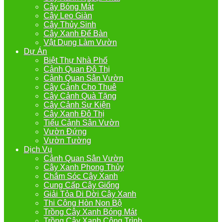
Cây Bóng Mát
Cây Leo Giàn
Cây Thủy Sinh
Cây Xanh Để Bàn
Vật Dụng Làm Vườn
Dự Án
Biệt Thự Nhà Phố
Cảnh Quan Đô Thị
Cảnh Quan Sân Vườn
Cây Cảnh Cho Thuê
Cây Cảnh Quà Tặng
Cây Cảnh Sự Kiện
Cây Xanh Đô Thị
Tiểu Cảnh Sân Vườn
Vườn Đứng
Vườn Tường
Dịch Vụ
Cảnh Quan Sân Vườn
Cây Xanh Phong Thủy
Chắm Sóc Cây Xanh
Cung Cấp Cây Giống
Giải Tỏa Di Dời Cây Xanh
Thi Công Hòn Non Bộ
Trồng Cây Xanh Bóng Mát
Trồng Cây Xanh Công Trình