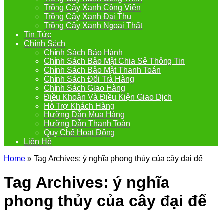
Trồng Cây Xanh Công Viên
Trồng Cây Xanh Đại Thụ
Trồng Cây Xanh Ngoại Thất
Tin Tức
Chính Sách
Chính Sách Bảo Hành
Chính Sách Bảo Mật Chia Sẻ Thông Tin
Chính Sách Bảo Mật Thanh Toán
Chính Sách Đổi Trả Hàng
Chính Sách Giao Hàng
Điều Khoản Và Điều Kiện Giao Dịch
Hỗ Trợ Khách Hàng
Hưỡng Dẫn Mua Hàng
Hưỡng Dẫn Thanh Toán
Quy Chế Hoạt Động
Liên Hệ
Home
»
Tag Archives: ý nghĩa phong thủy của cây đại đế
Tag Archives:
ý nghĩa
phong thủy của cây đại đế