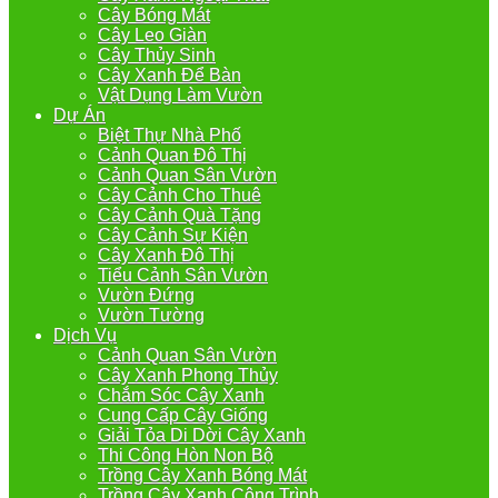
Cây Bóng Mát
Cây Leo Giàn
Cây Thủy Sinh
Cây Xanh Để Bàn
Vật Dụng Làm Vườn
Dự Án
Biệt Thự Nhà Phố
Cảnh Quan Đô Thị
Cảnh Quan Sân Vườn
Cây Cảnh Cho Thuê
Cây Cảnh Quà Tặng
Cây Cảnh Sự Kiện
Cây Xanh Đô Thị
Tiểu Cảnh Sân Vườn
Vườn Đứng
Vườn Tường
Dịch Vụ
Cảnh Quan Sân Vườn
Cây Xanh Phong Thủy
Chắm Sóc Cây Xanh
Cung Cấp Cây Giống
Giải Tỏa Di Dời Cây Xanh
Thi Công Hòn Non Bộ
Trồng Cây Xanh Bóng Mát
Trồng Cây Xanh Công Trình