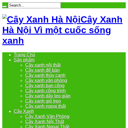
Cây Xanh
Hà Nội Vì một cuốc sống
xanh
Trang Chủ
Sản phẩm
Cây xanh nội thất
Cây xanh để bàn
Cây xanh thủy canh
Cây xanh văn phòng
Cây xanh ban công
Cây xanh công trình
Cây xanh dây leo giàn
Cây xanh giỏ treo
Cây xanh ngoại thất
Cây Xanh
Cây Xanh Văn Phòng
Cây Xanh Nội Thất
Cây Xanh Ngoại Thất