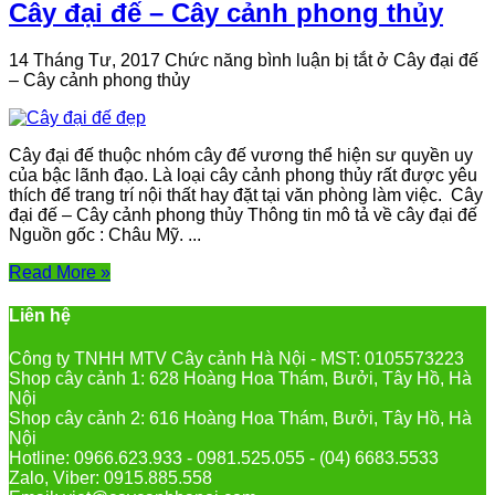
Cây đại đế – Cây cảnh phong thủy
14 Tháng Tư, 2017
Chức năng bình luận bị tắt
ở Cây đại đế
– Cây cảnh phong thủy
Cây đại đế thuộc nhóm cây đế vương thể hiện sư quyền uy
của bậc lãnh đạo. Là loại cây cảnh phong thủy rất được yêu
thích để trang trí nội thất hay đặt tại văn phòng làm việc. Cây
đại đế – Cây cảnh phong thủy Thông tin mô tả về cây đại đế
Nguồn gốc : Châu Mỹ. ...
Read More »
Liên hệ
Công ty TNHH MTV Cây cảnh Hà Nội - MST: 0105573223
Shop cây cảnh 1: 628 Hoàng Hoa Thám, Bưởi, Tây Hồ, Hà
Nội
Shop cây cảnh 2: 616 Hoàng Hoa Thám, Bưởi, Tây Hồ, Hà
Nội
Hotline: 0966.623.933 - 0981.525.055 - (04) 6683.5533
Zalo, Viber: 0915.885.558