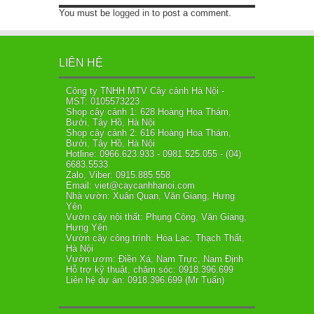
You must be
logged in
to post a comment.
LIÊN HỆ
Công ty TNHH MTV Cây cảnh Hà Nội -
MST: 0105573223
Shop cây cảnh 1: 628 Hoàng Hoa Thám,
Bưởi, Tây Hồ, Hà Nội
Shop cây cảnh 2: 616 Hoàng Hoa Thám,
Bưởi, Tây Hồ, Hà Nội
Hotline: 0966.623.933 - 0981.525.055 - (04)
6683.5533
Zalo, Viber: 0915.885.558
Email: viet@caycanhhanoi.com
Nhà vườn: Xuân Quan, Văn Giang, Hưng
Yên
Vườn cây nội thất: Phụng Công, Văn Giang,
Hưng Yên
Vườn cây công trình: Hòa Lạc, Thạch Thất,
Hà Nội
Vườn ươm: Điền Xá, Nam Trực, Nam Định
Hỗ trợ kỹ thuật, chăm sóc: 0918.396.699
Liên hệ dự án: 0918.396.699 (Mr Tuấn)