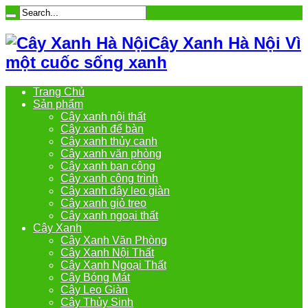
Cây Xanh Hà Nội Vì
một cuốc sống xanh
Trang Chủ
Sản phẩm
Cây xanh nội thất
Cây xanh để bàn
Cây xanh thủy canh
Cây xanh văn phòng
Cây xanh ban công
Cây xanh công trình
Cây xanh dây leo giàn
Cây xanh giỏ treo
Cây xanh ngoại thất
Cây Xanh
Cây Xanh Văn Phòng
Cây Xanh Nội Thất
Cây Xanh Ngoại Thất
Cây Bóng Mát
Cây Leo Giàn
Cây Thủy Sinh