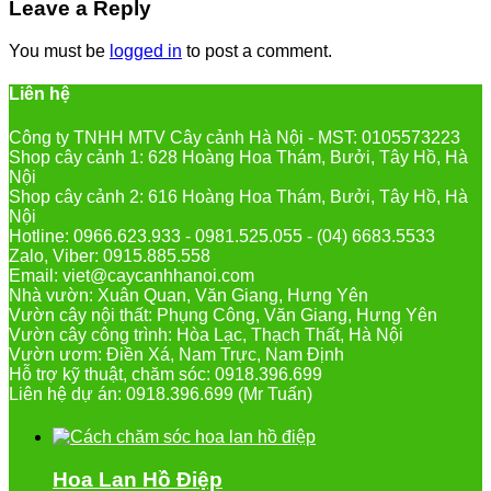
Leave a Reply
You must be
logged in
to post a comment.
Liên hệ
Công ty TNHH MTV Cây cảnh Hà Nội - MST: 0105573223
Shop cây cảnh 1: 628 Hoàng Hoa Thám, Bưởi, Tây Hồ, Hà
Nội
Shop cây cảnh 2: 616 Hoàng Hoa Thám, Bưởi, Tây Hồ, Hà
Nội
Hotline: 0966.623.933 - 0981.525.055 - (04) 6683.5533
Zalo, Viber: 0915.885.558
Email: viet@caycanhhanoi.com
Nhà vườn: Xuân Quan, Văn Giang, Hưng Yên
Vườn cây nội thất: Phụng Công, Văn Giang, Hưng Yên
Vườn cây công trình: Hòa Lạc, Thạch Thất, Hà Nội
Vườn ươm: Điền Xá, Nam Trực, Nam Định
Hỗ trợ kỹ thuật, chăm sóc: 0918.396.699
Liên hệ dự án: 0918.396.699 (Mr Tuấn)
Hoa Lan Hồ Điệp