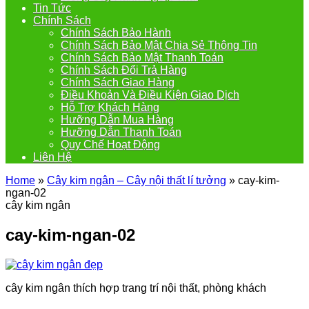
Tin Tức
Chính Sách
Chính Sách Bảo Hành
Chính Sách Bảo Mật Chia Sẻ Thông Tin
Chính Sách Bảo Mật Thanh Toán
Chính Sách Đổi Trả Hàng
Chính Sách Giao Hàng
Điều Khoản Và Điều Kiện Giao Dịch
Hỗ Trợ Khách Hàng
Hưỡng Dẫn Mua Hàng
Hưỡng Dẫn Thanh Toán
Quy Chế Hoạt Động
Liên Hệ
Home
»
Cây kim ngân – Cây nội thất lí tưởng
»
cay-kim-
ngan-02
cây kim ngân
cay-kim-ngan-02
cây kim ngân thích hợp trang trí nội thất, phòng khách