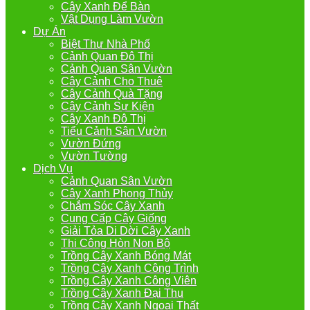
Cây Xanh Để Bàn
Vật Dụng Làm Vườn
Dự Án
Biệt Thự Nhà Phố
Cảnh Quan Đô Thị
Cảnh Quan Sân Vườn
Cây Cảnh Cho Thuê
Cây Cảnh Quà Tặng
Cây Cảnh Sự Kiện
Cây Xanh Đô Thị
Tiểu Cảnh Sân Vườn
Vườn Đứng
Vườn Tường
Dịch Vụ
Cảnh Quan Sân Vườn
Cây Xanh Phong Thủy
Chắm Sóc Cây Xanh
Cung Cấp Cây Giống
Giải Tỏa Di Dời Cây Xanh
Thi Công Hòn Non Bộ
Trồng Cây Xanh Bóng Mát
Trồng Cây Xanh Công Trình
Trồng Cây Xanh Công Viên
Trồng Cây Xanh Đại Thụ
Trồng Cây Xanh Ngoại Thất