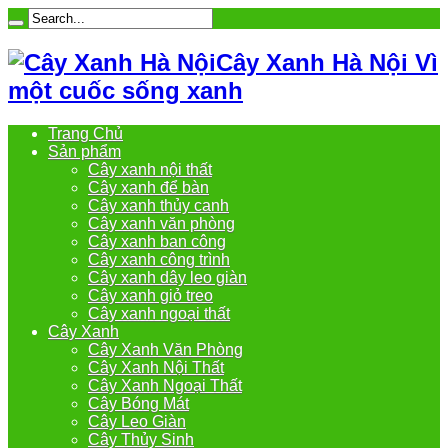
Cây Xanh Hà Nội Vì
một cuốc sống xanh
Trang Chủ
Sản phẩm
Cây xanh nội thất
Cây xanh để bàn
Cây xanh thủy canh
Cây xanh văn phòng
Cây xanh ban công
Cây xanh công trình
Cây xanh dây leo giàn
Cây xanh giỏ treo
Cây xanh ngoại thất
Cây Xanh
Cây Xanh Văn Phòng
Cây Xanh Nội Thất
Cây Xanh Ngoại Thất
Cây Bóng Mát
Cây Leo Giàn
Cây Thủy Sinh