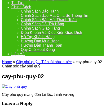
Tin Tức
Chính Sách
Chính Sách Bảo Hành
Chính Sách Bảo Mật Chia Sẻ Thông Tin
Chính Sách Bảo Mật Thanh Toán
Chính Sách Đổi Trả Hàng
Chính Sách Giao Hàng
Điều Khoản Và Điều Kiện Giao Dịch
Hỗ Trợ Khách Hàng
Hưỡng Dẫn Mua Hàng
Hưỡng Dẫn Thanh Toán
Quy Chế Hoạt Động
Liên Hệ
Home
»
Cây phú quý – Tiền tài như nước
»
cay-phu-quy-02
Chăm sóc cây phú quý
cay-phu-quy-02
Cây phú quý mang đến tài lộc, thịnh vượng
Leave a Reply