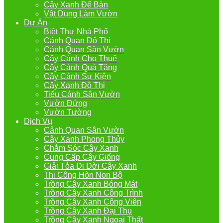
Cây Xanh Để Bàn
Vật Dụng Làm Vườn
Dự Án
Biệt Thự Nhà Phố
Cảnh Quan Đô Thị
Cảnh Quan Sân Vườn
Cây Cảnh Cho Thuê
Cây Cảnh Quà Tặng
Cây Cảnh Sự Kiện
Cây Xanh Đô Thị
Tiểu Cảnh Sân Vườn
Vườn Đứng
Vườn Tường
Dịch Vụ
Cảnh Quan Sân Vườn
Cây Xanh Phong Thủy
Chắm Sóc Cây Xanh
Cung Cấp Cây Giống
Giải Tỏa Di Dời Cây Xanh
Thi Công Hòn Non Bộ
Trồng Cây Xanh Bóng Mát
Trồng Cây Xanh Công Trình
Trồng Cây Xanh Công Viên
Trồng Cây Xanh Đại Thụ
Trồng Cây Xanh Ngoại Thất