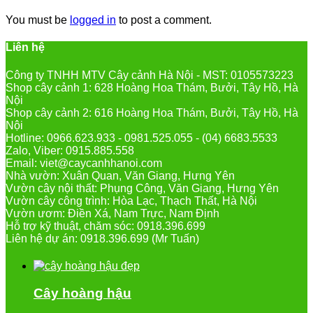
You must be
logged in
to post a comment.
Liên hệ
Công ty TNHH MTV Cây cảnh Hà Nội - MST: 0105573223
Shop cây cảnh 1: 628 Hoàng Hoa Thám, Bưởi, Tây Hồ, Hà
Nội
Shop cây cảnh 2: 616 Hoàng Hoa Thám, Bưởi, Tây Hồ, Hà
Nội
Hotline: 0966.623.933 - 0981.525.055 - (04) 6683.5533
Zalo, Viber: 0915.885.558
Email: viet@caycanhhanoi.com
Nhà vườn: Xuân Quan, Văn Giang, Hưng Yên
Vườn cây nội thất: Phụng Công, Văn Giang, Hưng Yên
Vườn cây công trình: Hòa Lạc, Thạch Thất, Hà Nội
Vườn ươm: Điền Xá, Nam Trực, Nam Định
Hỗ trợ kỹ thuật, chăm sóc: 0918.396.699
Liên hệ dự án: 0918.396.699 (Mr Tuấn)
Cây hoàng hậu