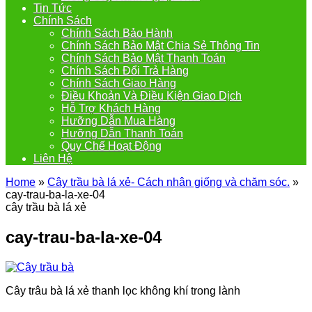
Tin Tức
Chính Sách
Chính Sách Bảo Hành
Chính Sách Bảo Mật Chia Sẻ Thông Tin
Chính Sách Bảo Mật Thanh Toán
Chính Sách Đổi Trả Hàng
Chính Sách Giao Hàng
Điều Khoản Và Điều Kiện Giao Dịch
Hỗ Trợ Khách Hàng
Hưỡng Dẫn Mua Hàng
Hưỡng Dẫn Thanh Toán
Quy Chế Hoạt Động
Liên Hệ
Home
»
Cây trầu bà lá xẻ- Cách nhân giống và chăm sóc.
»
cay-trau-ba-la-xe-04
cây trầu bà lá xẻ
cay-trau-ba-la-xe-04
Cây trâu bà lá xẻ thanh lọc không khí trong lành