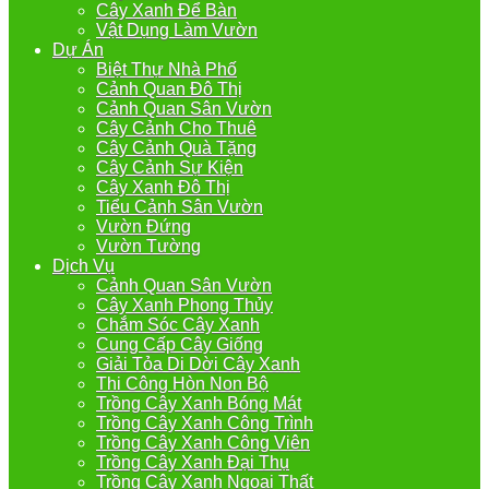
Cây Xanh Để Bàn
Vật Dụng Làm Vườn
Dự Án
Biệt Thự Nhà Phố
Cảnh Quan Đô Thị
Cảnh Quan Sân Vườn
Cây Cảnh Cho Thuê
Cây Cảnh Quà Tặng
Cây Cảnh Sự Kiện
Cây Xanh Đô Thị
Tiểu Cảnh Sân Vườn
Vườn Đứng
Vườn Tường
Dịch Vụ
Cảnh Quan Sân Vườn
Cây Xanh Phong Thủy
Chắm Sóc Cây Xanh
Cung Cấp Cây Giống
Giải Tỏa Di Dời Cây Xanh
Thi Công Hòn Non Bộ
Trồng Cây Xanh Bóng Mát
Trồng Cây Xanh Công Trình
Trồng Cây Xanh Công Viên
Trồng Cây Xanh Đại Thụ
Trồng Cây Xanh Ngoại Thất