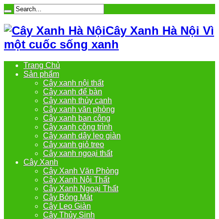
Cây Xanh Hà Nội Vì
một cuốc sống xanh
Trang Chủ
Sản phẩm
Cây xanh nội thất
Cây xanh để bàn
Cây xanh thủy canh
Cây xanh văn phòng
Cây xanh ban công
Cây xanh công trình
Cây xanh dây leo giàn
Cây xanh giỏ treo
Cây xanh ngoại thất
Cây Xanh
Cây Xanh Văn Phòng
Cây Xanh Nội Thất
Cây Xanh Ngoại Thất
Cây Bóng Mát
Cây Leo Giàn
Cây Thủy Sinh