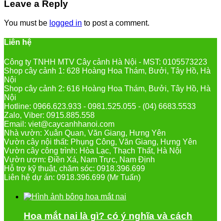
Leave a Reply
You must be
logged in
to post a comment.
Liên hệ
Công ty TNHH MTV Cây cảnh Hà Nội - MST: 0105573223
Shop cây cảnh 1: 628 Hoàng Hoa Thám, Bưởi, Tây Hồ, Hà
Nội
Shop cây cảnh 2: 616 Hoàng Hoa Thám, Bưởi, Tây Hồ, Hà
Nội
Hotline: 0966.623.933 - 0981.525.055 - (04) 6683.5533
Zalo, Viber: 0915.885.558
Email: viet@caycanhhanoi.com
Nhà vườn: Xuân Quan, Văn Giang, Hưng Yên
Vườn cây nội thất: Phụng Công, Văn Giang, Hưng Yên
Vườn cây công trình: Hòa Lạc, Thạch Thất, Hà Nội
Vườn ươm: Điền Xá, Nam Trực, Nam Định
Hỗ trợ kỹ thuật, chăm sóc: 0918.396.699
Liên hệ dự án: 0918.396.699 (Mr Tuấn)
Hoa mắt nai là gì? có ý nghĩa và cách